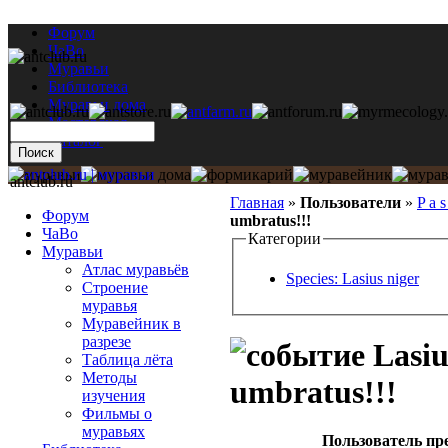
Форум
ЧаВо
Муравьи
Библиотека
Муравьи дома
Мастерская
Каталог
antclub.ru
Главная
»
Пользователи
»
P a s
Форум
umbratus!!!
ЧаВо
Категории
Муравьи
Атлас муравьёв
Species: Lasius niger
Строение
муравья
Муравейник в
разрезе
Lasiu
Таблица лёта
Методы
umbratus!!!
изучения
Фильмы о
муравьях
Пользователь пр