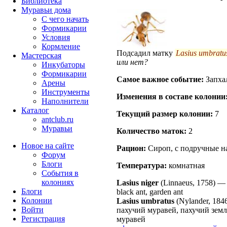
Библиотека
Муравьи дома
С чего начать
Формикарии
Условия
Кормление
Подсадил матку
Lasius umbratu
Мастерская
или нет?
Инкубаторы
Формикарии
Самое важное событие:
Запха
Арены
Инструменты
Изменения в составе кoлонии
Наполнители
Каталог
Текущий размер кoлонии:
7
antclub.ru
Муравьи
Количество маток:
2
Новое на сайте
Рацион:
Сироп, с подручные н
Форум
Блоги
Температура:
комнатная
События в
колониях
Lasius niger
(Linnaeus, 1758)
Блоги
black ant, garden ant
Колонии
Lasius umbratus
(Nylander, 184
Войти
пахучий муравей, пахучий зем
Peгиcтpaция
муравей