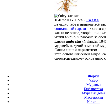
16/07/2011 - 11:24 »
P a s h a
да ладно тебе в природе всё та
социальный паразит
, к стати я
как та не оплодотворённой оказ
матки мирно, и рабочие за обе
Lasius umbratus
(Nylander, 184
муравей, пахучий земляной му
Социальный паразитизм
этап основания семей видов, с
самостоятельному основанию се
Форум
ЧаВо
Муравьи
Библиотека
Муравьи дома
Мастерская
Каталог