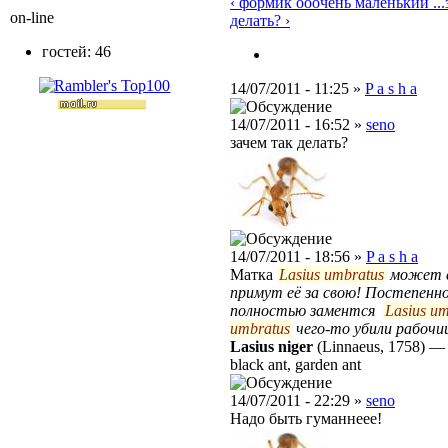
‹ формик ооочень маленький ...
on-line
делать? ›
гостей: 46
14/07/2011 - 11:25 »
P a s h a
14/07/2011 - 16:52 »
seno
зачем так делать?
14/07/2011 - 18:56 »
P a s h a
Матка
Lasius umbratus
может 
примут её за свою! Постепенн
полностью заментся
Lasius um
umbratus
чего-то убили рабочии.
Lasius niger
(Linnaeus, 1758)
black ant, garden ant
14/07/2011 - 22:29 »
seno
Надо быть гуманнеее!