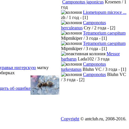
Camponotus japonicus
Kroenen / 1
год
Liometopum microce ...
zh / 1 год - [1]
Camponotus
herculeanus
Cry / 2 года - [2]
Tetramorium caespitum
Mipmikiper / 3 года - [1]
Tetramorium caespitum
Mipmikiper / 3 года - [1]
Messor
barbarus
Lada102 / 3 года
Camponotus
нигерскую
матку
turkestanus
Bluhn VC / 3 года - [1]
обирках
Camponotus
Bluhn VC
/ 3 года - [2]
щить об ошибке
Copyright
© antclub.ru, 2008-2016.