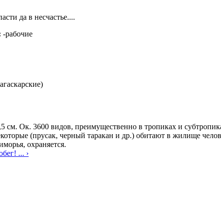
асти да в несчастье....
:
-рабочие
агаскарские)
,5 см. Ок. 3600 видов, преимущественно в тропиках и субтропик
которые (прусак, черный таракан и др.) обитают в жилище чело
морья, охраняется.
ег! ... ›