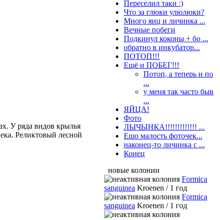
Переселил таки :)
Что за глюки улюлюки?
Много яиц и личинка ...
Вечные побеги
Подкинул коконы + бо ...
обратно в инкубатор...
ПОТОП!!!
Ещё и ПОБЕГ!!!
Потоп, а теперь и по
...
у меня так часто быв
...
ЯЙЦА!
Фото
ах. У ряда видов крылья
ЛЫЧЫНКА!!!!!!!!!!!!! ...
века. Реликтовый лесной
Ешо малость фоточек...
наконец-то личинка с ...
Конец
новые колонии
Formica
sanguinea
Kroenen / 1 год
Formica
sanguinea
Kroenen / 1 год