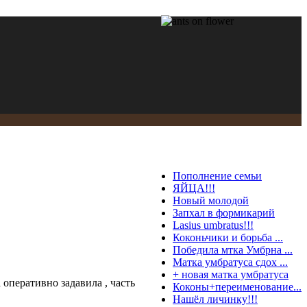
Пополнение семьи
ЯЙЦА!!!
Новый молодой
Запхал в формикарий
Lasius umbratus!!!
Коконьчики и борьба ...
Победила мтка Умбрна ...
Матка умбратуса сдох ...
+ новая матка умбратуса
 оперативно задавила , часть
Коконы+переименование...
Нашёл личинку!!!