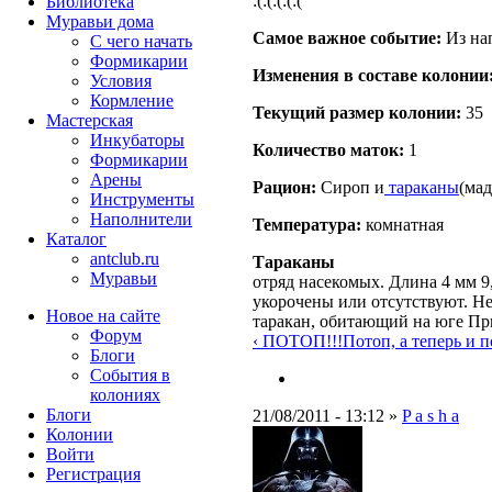
:(:(:(:(:(
Библиотека
Муравьи дома
Самое важное событие:
Из нап
С чего начать
Формикарии
Изменения в составе кoлонии
Условия
Кормление
Текущий размер кoлонии:
35
Мастерская
Инкубаторы
Количество маток:
1
Формикарии
Арены
Рацион:
Сироп и
тараканы
(мад
Инструменты
Наполнители
Температура:
комнатная
Каталог
antclub.ru
Тараканы
Муравьи
отряд насекомых. Длина 4 мм 9
укорочены или отсутствуют. Не
Новое на сайте
таракан, обитающий на юге При
Форум
‹ ПОТОП!!!
Потоп, а теперь и поб
Блоги
События в
колониях
Блоги
21/08/2011 - 13:12 »
P a s h a
Колонии
Войти
Peгиcтpaция