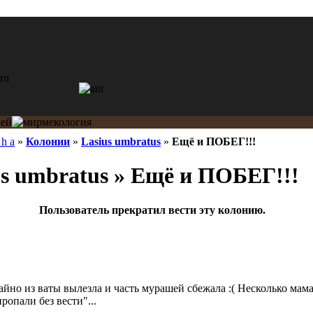
 h a
»
Колонии
»
Lasius umbratus
»
Ещё и ПОБЕГ!!!
s umbratus » Ещё и ПОБЕГ!!!
Пользователь прекратил вести эту колонию.
айно из ваты вылезла и часть мурашей сбежала :( Несколько мама
ропали без вести"...