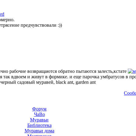
rd
омерно.
трясение предчувствовали :))
бычно рабочие возвращаются обратно пытаются залесть,кстате
ня так вдвоем и живут в формике. и еще парочка умбратусов в пр
—
черный садовый муравей, black ant, garden ant
Сооб
Форум
ЧаВо
Муравьи
Библиотека
Муравьи дома