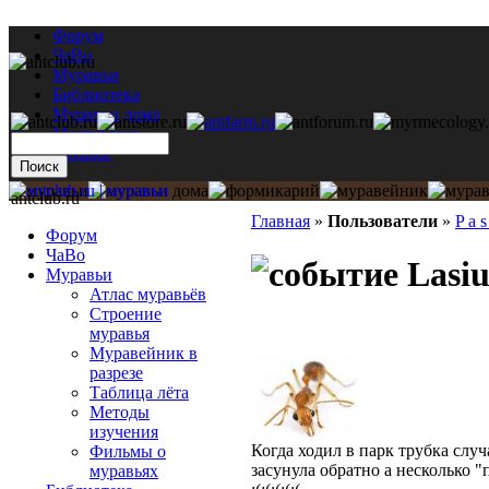
Форум
ЧаВо
Муравьи
Библиотека
Муравьи дома
Мастерская
Каталог
antclub.ru
Главная
»
Пользователи
»
P a s
Форум
ЧаВо
Lasiu
Муравьи
Атлас муравьёв
Строение
муравья
Муравейник в
разрезе
Таблица лёта
Методы
изучения
Когда ходил в парк трубка случ
Фильмы о
засунула обратно а несколько "п
муравьях