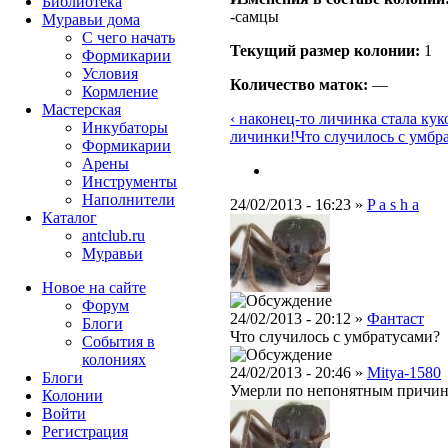
Библиотека
-самцы
Муравьи дома
С чего начать
Текущий размер кoлонии:
1
Формикарии
Условия
Количество маток:
—
Кормление
Мастерская
‹ наконец-то личинка стала кук
Инкубаторы
личинки!
Что случилось с умбр
Формикарии
Арены
Инструменты
Наполнители
24/02/2013 - 16:23 »
P a s h a
Каталог
antclub.ru
Муравьи
Новое на сайте
Форум
24/02/2013 - 20:12 »
Фантаст
Блоги
Что случилось с умбратусами?
События в
колониях
24/02/2013 - 20:46 »
Mitya-1580
Блоги
Умерли по непонятным причина
Колонии
Войти
Peгиcтpaция