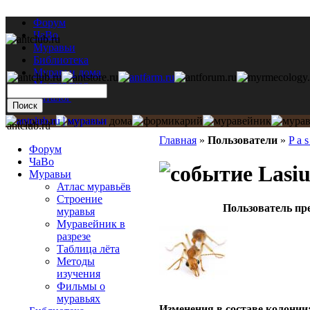
Форум
ЧаВо
Муравьи
Библиотека
Муравьи дома
Мастерская
Каталог
antclub.ru
Главная
»
Пользователи
»
P a s
Форум
ЧаВо
Lasiu
Муравьи
Атлас муравьёв
Строение
Пользователь пр
муравья
Муравейник в
разрезе
Таблица лёта
Методы
изучения
Фильмы о
муравьях
Изменения в составе кoлонии