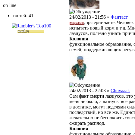
on-line
гостей: 41
24/02/2013 - 21:56 »
Фантаст
, зря ерничаете. Челове
Mitya-1580
испытать новый корм и т.д. М
лазиусов, полезно узнать прич
Колония
функциональное образование, 
семей, поддерживающих регул
24/02/2013 - 22:03 »
Chuvaaak
Сам факт смерти лазиусов, это
меня не было, а лазиусы все р
в достатке, могут неделями сид
последствий, но все-же. Единс
желательно не беспокоить совс
сжирать расплод.
Колония
функциональное образование, 