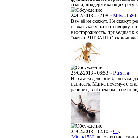
семей, поддерживающих регул
24/02/2013 - 22:08 »
Mitya-1580
Вам её не скажут. Не скажут р
назвать какую-то отговорку, но
неосторожность, приведшая к к
"матка ВНЕЗАПНО скрючилась и
25/02/2013 - 06:53 »
P a s h a
На самом деле они были уже да
написать. Матка почему-то ста
рабочих, в общем была не опло
25/02/2013 - 12:10 »
Cry
Mitya-1580
, вы оказались слиш