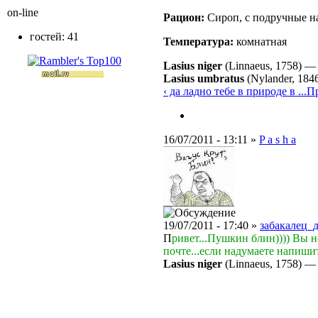
on-line
Рацион:
Сироп, с подручные н
гостей: 41
Температура:
комнатная
Lasius niger
(Linnaeus, 1758)
Lasius umbratus
(Nylander, 184
‹ да ладно тебе в природе в ...
Пр
16/07/2011 - 13:11 »
P a s h a
19/07/2011 - 17:40 »
забакалец_
П
ривет...Пушкин блин)))) Вы 
почте...если надумаете напишит
Lasius niger
(Linnaeus, 1758)