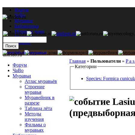
Форум
ЧаВо
Муравьи
Библиотека
Муравьи дома
Мастерская
Каталог
antclub.ru
Главная
»
Пользователи
»
P a s
Форум
Категории
ЧаВо
Муравьи
Species: Formica cunicula
Атлас муравьёв
Строение
муравья
Муравейник в
Lasiu
разрезе
Таблица лёта
(предвыборная
Методы
изучения
Фильмы о
муравьях