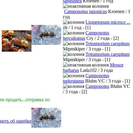
sanguinea
Kroenen / 1 год
Camponotus japonicus
Kroenen / 1
год
Liometopum microce ...
zh / 1 год - [1]
Camponotus
herculeanus
Cry / 2 года - [2]
Tetramorium caespitum
Mipmikiper / 3 года - [1]
Tetramorium caespitum
Mipmikiper / 3 года - [1]
Messor
barbarus
Lada102 / 3 года
Camponotus
turkestanus
Bluhn VC / 3 года - [1]
Camponotus
Bluhn VC
/ 3 года - [2]
ли продать...отправка по
щить об ошибке