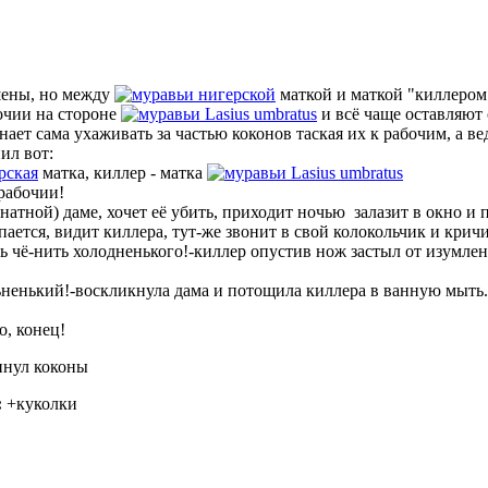
шены, но между
нигерской
маткой и маткой "киллером"
бочии на стороне
Lasius umbratus
и всё чаще оставляют
нает сама ухаживать за частью коконов таская их к рабочим, а ве
ил вот:
рская
матка, киллер - матка
Lasius umbratus
рабочии!
натной) даме, хочет её убить, приходит ночью залазит в окно и 
ается, видит киллера, тут-же звонит в свой колокольчик и крич
ть чё-нить холодненького!-киллер опустив нож застыл от изумле
ьненький!-воскликнула дама и потощила киллера в ванную мыть.
о, конец!
нул коконы
:
+куколки