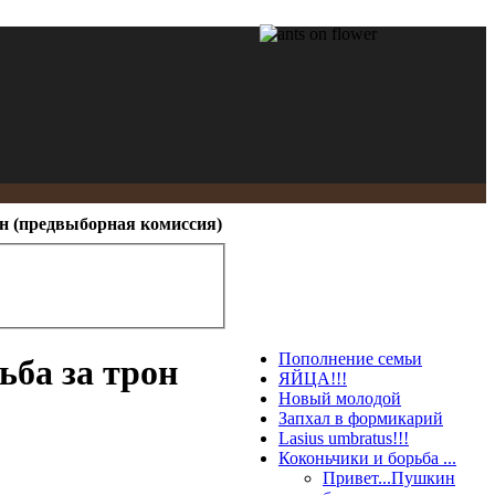
он (предвыборная комиссия)
Пополнение семьи
ьба за трон
ЯЙЦА!!!
Новый молодой
Запхал в формикарий
Lasius umbratus!!!
Коконьчики и борьба ...
Привет...Пушкин