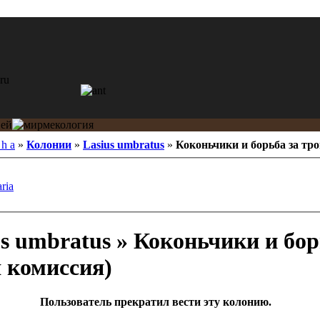
 h a
»
Колонии
»
Lasius umbratus
»
Коконьчики и борьба за тр
ria
s umbratus » Коконьчики и бор
 комиссия)
Пользователь прекратил вести эту колонию.