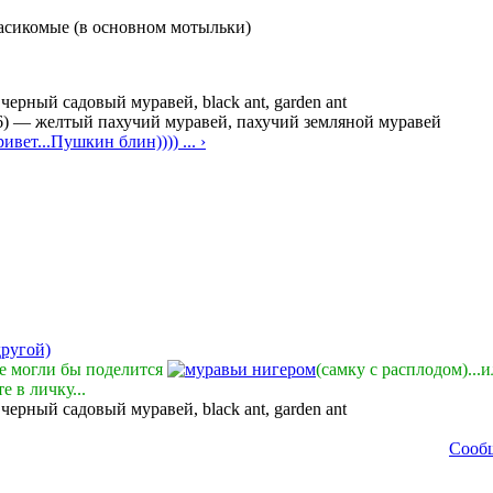
асикомые (в основном мотыльки)
—
черный садовый муравей, black ant, garden ant
6)
—
желтый пахучий муравей, пахучий земляной муравей
ивет...Пушкин блин)))) ... ›
другой)
не могли бы поделится
нигером
(самку с расплодом)...и
е в личку...
—
черный садовый муравей, black ant, garden ant
Сооб