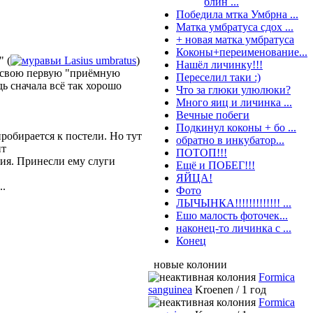
блин ...
Победила мтка Умбрна ...
Матка умбратуса сдох ...
+ новая матка умбратуса
Коконы+переименование...
 (
Lasius umbratus
)
Нашёл личинку!!!
 свою первую "приёмную
Переселил таки :)
дь сначала всё так хорошо
Что за глюки улюлюки?
Много яиц и личинка ...
Вечные побеги
Подкинул коконы + бо ...
пробирается к постели. Но тут
обратно в инкубатор...
ит
ПОТОП!!!
ния. Принесли ему слуги
Ещё и ПОБЕГ!!!
ЯЙЦА!
..
Фото
ЛЫЧЫНКА!!!!!!!!!!!!! ...
Ешо малость фоточек...
наконец-то личинка с ...
Конец
новые колонии
Formica
sanguinea
Kroenen / 1 год
Formica