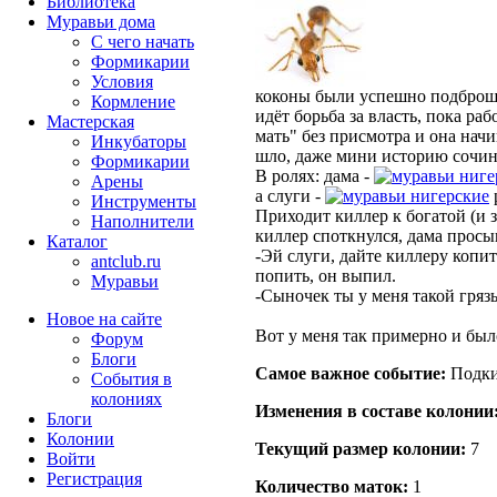
Библиотека
Муравьи дома
С чего начать
Формикарии
Условия
коконы были успешно подбро
Кормление
идёт борьба за власть, пока ра
Мастерская
мать" без присмотра и она начи
Инкубаторы
шло, даже мини историю сочин
Формикарии
В ролях: дама -
ниге
Арены
а слуги -
нигерские
Инструменты
Приходит киллер к богатой (и з
Наполнители
киллер споткнулся, дама просып
Каталог
-Эй слуги, дайте киллеру копи
antclub.ru
попить, он выпил.
Муравьи
-Сыночек ты у меня такой гряз
Новое на сайте
Вот у меня так примерно и был
Форум
Блоги
Самое важное событие:
Подки
События в
колониях
Изменения в составе кoлонии
Блоги
Колонии
Текущий размер кoлонии:
7
Войти
Peгиcтpaция
Количество маток:
1