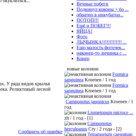
 окуклиться...
Вечные побеги
Подкинул коконы + бо ...
обратно в инкубатор...
ПОТОП!!!
Ещё и ПОБЕГ!!!
ЯЙЦА!
Фото
ЛЫЧЫНКА!!!!!!!!!!!!! ...
Ешо малость фоточек...
наконец-то личинка с ...
Конец
новые колонии
Formica
sanguinea
Kroenen / 1 год
ах. У ряда видов крылья
Formica
века. Реликтовый лесной
sanguinea
Kroenen / 1 год
Camponotus japonicus
Kroenen / 1
год
Liometopum microce ...
zh / 1 год - [1]
Camponotus
herculeanus
Cry / 2 года - [2]
Сообщить об ошибке
Tetramorium caespitum