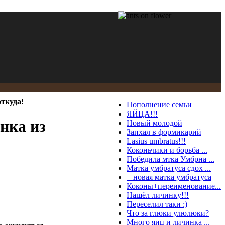
откуда!
Пополнение семьи
ЯЙЦА!!!
нка из
Новый молодой
Запхал в формикарий
Lasius umbratus!!!
Коконьчики и борьба ...
Победила мтка Умбрна ...
Матка умбратуса сдох ...
+ новая матка умбратуса
Коконы+переименование...
Нашёл личинку!!!
Переселил таки :)
Что за глюки улюлюки?
Много яиц и личинка ...