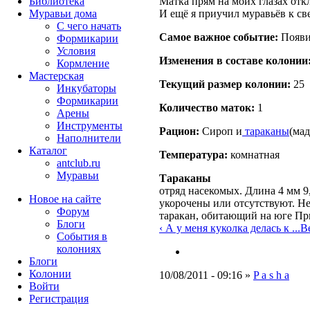
Матка прям на моих глазах откл
Библиотека
И ещё я приучил муравьёв к све
Муравьи дома
С чего начать
Самое важное событие:
Появи
Формикарии
Условия
Изменения в составе кoлонии
Кормление
Мастерская
Текущий размер кoлонии:
25
Инкубаторы
Формикарии
Количество маток:
1
Арены
Инструменты
Рацион:
Сироп и
тараканы
(мад
Наполнители
Каталог
Температура:
комнатная
antclub.ru
Муравьи
Тараканы
отряд насекомых. Длина 4 мм 9
Новое на сайте
укорочены или отсутствуют. Не
Форум
таракан, обитающий на юге При
Блоги
‹ А у меня куколка делась к ...
В
События в
колониях
Блоги
Колонии
10/08/2011 - 09:16 »
P a s h a
Войти
Peгиcтpaция