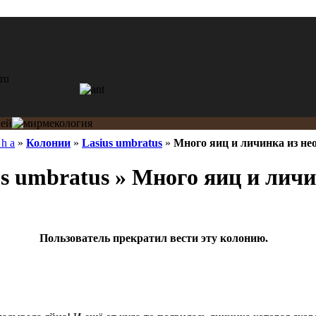
 h a
»
Колонии
»
Lasius umbratus
»
Много яиц и личинка из не
s umbratus » Много яиц и личи
Пользователь прекратил вести эту колонию.