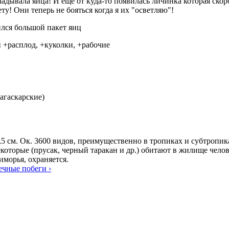
адывала яйца! И ещё от куда-то появилась личинка которая скоро
ту! Они теперь не бояться когда я их "осветляю"!
лся большой пакет яиц
:
+расплод, +куколки, +рабочие
агаскарские)
,5 см. Ок. 3600 видов, преимущественно в тропиках и субтропик
которые (прусак, черный таракан и др.) обитают в жилище чело
морья, охраняется.
ечные побеги ›