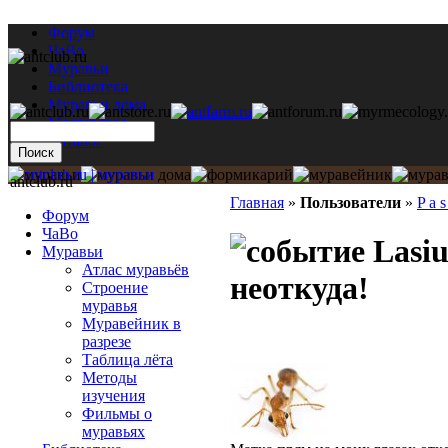
Форум
ЧаВо
Муравьи
Библиотека
Муравьи дома
Мастерская
Каталог
antclub.ru
Главная
»
Пользователи
»
P a s
Форум
ЧаВо
Lasiu
Муравьи
Атлас муравьёв
неоткуда!
Строение
муравья
Муравейник в
разрезе
Таблица лёта
Методы
изучения
Фильмы о
муравьях