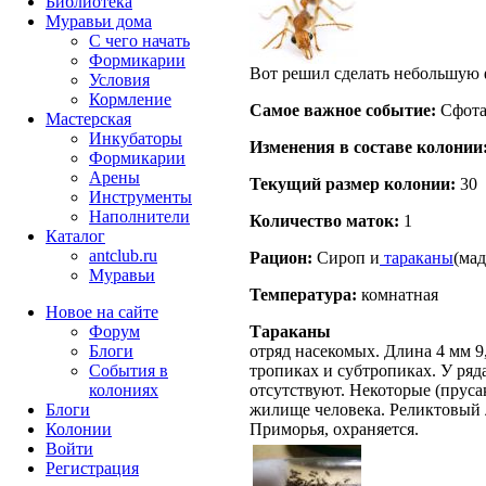
Библиотека
Муравьи дома
С чего начать
Формикарии
Вот решил сделать небольшую 
Условия
Кормление
Самое важное событие:
Сфота
Мастерская
Инкубаторы
Изменения в составе кoлонии
Формикарии
Арены
Текущий размер кoлонии:
30
Инструменты
Наполнители
Количество маток:
1
Каталог
antclub.ru
Рацион:
Сироп и
тараканы
(мад
Муравьи
Температура:
комнатная
Новое на сайте
Форум
Тараканы
Блоги
отряд насекомых. Длина 4 мм 9
События в
тропиках и субтропиках. У ряд
колониях
отсутствуют. Некоторые (прусак
Блоги
жилище человека. Реликтовый 
Колонии
Приморья, охраняется.
Войти
Peгиcтpaция