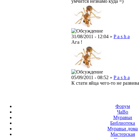
умчится незнамо куда =)
31/08/2011 - 12:04 »
P a s h a
Ага !
05/09/2011 - 08:52 »
P a s h a
К стати яйца чего-то не развив
Форум
ЧаВо
Муравьи
Библиотека
Муравьи дома
Мастерская