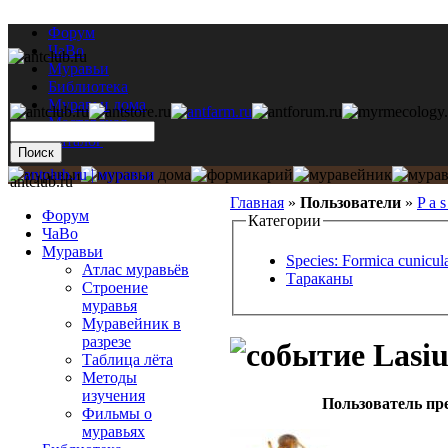
Форум
ЧаВо
Муравьи
Библиотека
Муравьи дома
Мастерская
Каталог
antclub.ru
Главная
»
Пользователи
»
P a s
Форум
Категории
ЧаВо
Муравьи
Species: Formica cunicula
Атлас муравьёв
Тараканы
Строение
муравья
Муравейник в
разрезе
Lasiu
Таблица лёта
Методы
изучения
Пользователь пр
Фильмы о
муравьях