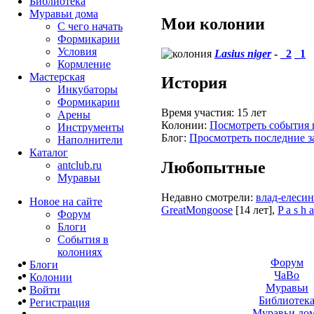
Библиотека
Муравьи дома
Мои колонии
С чего начать
Формикарии
Условия
Lasius niger
-
_2
_1
Кормление
Мастерская
История
Инкубаторы
Формикарии
Время участия:
15 лет
Арены
Колонии:
Посмотреть события 
Инструменты
Блог:
Просмотреть последние з
Наполнители
Каталог
Любопытные
antclub.ru
Муравьи
Недавно смотрели:
влад-елесин-
Новое на сайте
GreatMongoose
[14 лет]
,
P a s h a
Форум
Блоги
События в
колониях
Форум
Блоги
ЧаВо
Колонии
Муравьи
Войти
Библиотек
Peгиcтpaция
Муравьи до