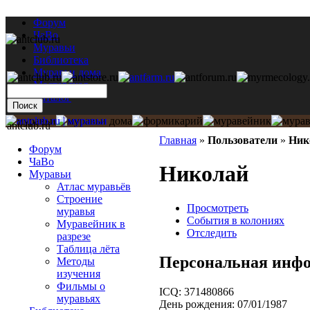
Форум
ЧаВо
Муравьи
Библиотека
Муравьи дома
Мастерская
Каталог
antclub.ru
Главная
»
Пользователи
»
Ник
Форум
ЧаВо
Николай
Муравьи
Атлас муравьёв
Строение
Просмотреть
муравья
События в колониях
Муравейник в
Отследить
разрезе
Таблица лёта
Персональная инф
Методы
изучения
Фильмы о
ICQ:
371480866
муравьях
День рождения:
07/01/1987