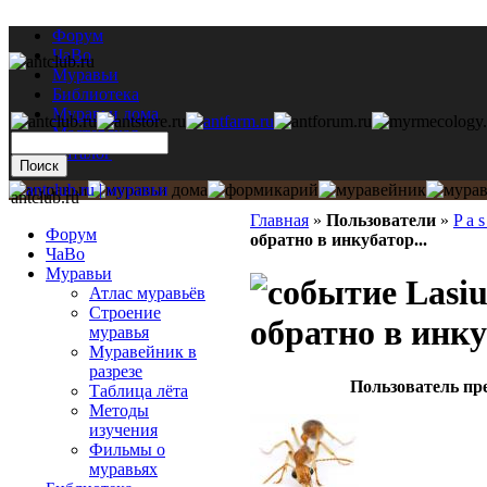
Форум
ЧаВо
Муравьи
Библиотека
Муравьи дома
Мастерская
Каталог
antclub.ru
Главная
»
Пользователи
»
P a s
Форум
обратно в инкубатор...
ЧаВо
Муравьи
Lasiu
Атлас муравьёв
Строение
обратно в инку
муравья
Муравейник в
разрезе
Пользователь пр
Таблица лёта
Методы
изучения
Фильмы о
муравьях