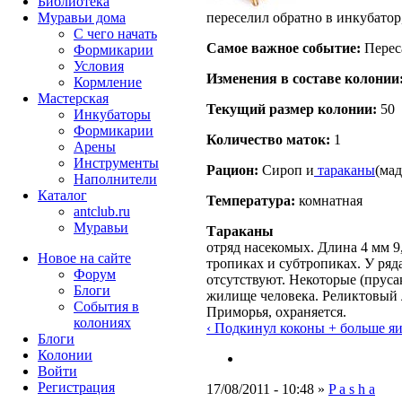
Библиотека
переселил обратно в инкубато
Муравьи дома
С чего начать
Самое важное событие:
Перес
Формикарии
Условия
Изменения в составе кoлонии
Кормление
Мастерская
Текущий размер кoлонии:
50
Инкубаторы
Формикарии
Количество маток:
1
Арены
Инструменты
Рацион:
Сироп и
тараканы
(мад
Наполнители
Каталог
Температура:
комнатная
antclub.ru
Муравьи
Тараканы
отряд насекомых. Длина 4 мм 9
Новое на сайте
тропиках и субтропиках. У ряд
Форум
отсутствуют. Некоторые (прусак
Блоги
жилище человека. Реликтовый 
События в
Приморья, охраняется.
колониях
‹ Подкинул коконы + больше яи
Блоги
Колонии
Войти
Peгиcтpaция
17/08/2011 - 10:48 »
P a s h a