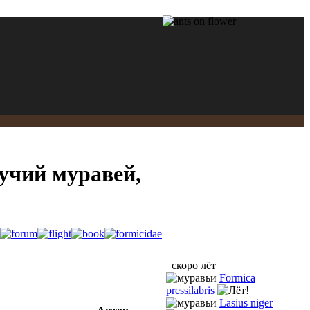
хучий муравей,
скоро лёт
Formica
pressilabris
Lasius niger