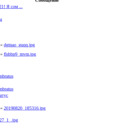
Сообщение
1! Я сом ...
а
»
dgtnao_guqq.jpg
»
flsbbp9_mvm.jpg
mbratus
mbratus
атус
»
20190820_185316.jpg
27_1_.jpg