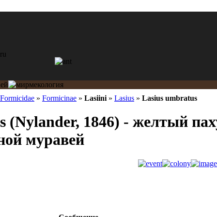
Formicidae
»
Formicinae
»
Lasiini
»
Lasius
»
Lasius umbratus
s (Nylander, 1846) - желтый па
ной муравей