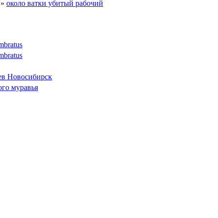
»
около ватки убитый рабочий
mbratus
mbratus
ев Новосибирск
ого муравья