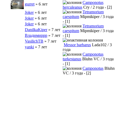
Camponotus
gurret
» 6 лет
herculeanus
Cry / 2 года - [2]
Tetramorium
Joker
» 6 лет
caespitum
Mipmikiper / 3 года
Joker
» 6 лет
- [1]
Joker
» 6 лет
Tetramorium
DanilkaKiper
» 7 лет
caespitum
Mipmikiper / 3 года
Владимиррр
» 7 лет
- [1]
VasilichТВ
» 7 лет
Messor barbarus
Lada102 / 3
yanki
» 7 лет
года
Camponotus
turkestanus
Bluhn VC / 3 года
- [1]
Camponotus
Bluhn
VC / 3 года - [2]