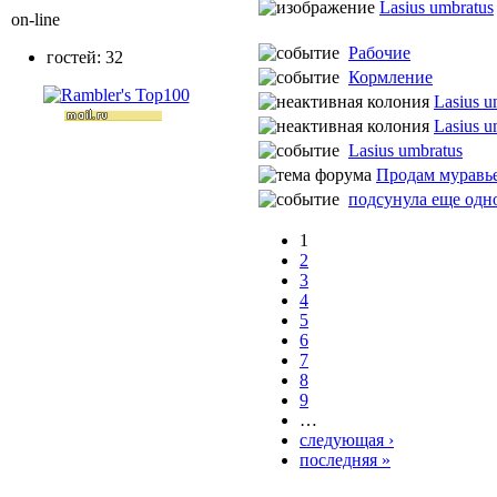
Lasius umbratus
on-line
Рабочие
гостей: 32
Кормление
Lasius u
Lasius u
Lasius umbratus
Продам муравь
подсунула еще одн
1
2
3
4
5
6
7
8
9
…
следующая ›
последняя »