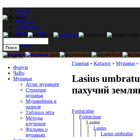
Форум
ЧаВо
Муравьи
Библиотека
Муравьи дома
Мастерская
Каталог
antclub.ru
Главная
»
Каталог
»
Муравьи
»
Форум
ЧаВо
Lasius umbratu
Муравьи
Атлас муравьёв
пахучий земля
Строение
муравья
Муравейник в
разрезе
Formicidae
Таблица лёта
│
Formicinae
Методы
│ │ Lasiini
изучения
│ │ │
Lasius
Фильмы о
│ │ │ │
Lasius umbratus
муравьях