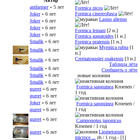
Автор
antfarmer
» 5 лет
Formica picea
Formica cinereofusca
Joker
» 6 лет
Lasius alienus
Joker
» 6 лет
Joker
» 6 лет
Formica lemani
[2 н.]
Joker
» 6 лет
Formica gagatoides
[1 н.]
Smalik
» 6 лет
Formica pratensis
[1 н.]
Myrmica rubra
[1
Smalik
» 6 лет
н.]
Crematogaster osakensis
[3 н.]
Smalik
» 6 лет
Таблица лёта
Smalik
» 6 лет
Сообщить о лёте
Smalik
» 6 лет
новые колонии
Smalik
» 6 лет
Formica sanguinea
Kroenen /
gurret
» 6 лет
1 год
gurret
» 6 лет
Joker
» 6 лет
Formica sanguinea
Kroenen /
1 год
gurret
» 6 лет
gurret
» 6 лет
Camponotus japonicus
Kroenen / 1 год
Liometopum
gurret
» 6 лет
microce ...
zh / 1 год - [1]