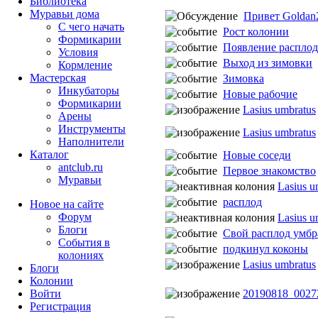
Библиотека
Муравьи дома
Привет Goldan2
С чего начать
Рост колонии
Формикарии
Появление расплод
Условия
Выход из зимовки
Кормление
Мастерская
Зимовка
Инкубаторы
Новые рабочие
Формикарии
Lasius umbratus
Арены
Инструменты
Lasius umbratus
Наполнители
Каталог
Новые соседи
antclub.ru
Первое знакомство
Муравьи
Lasius u
расплод
Новое на сайте
Форум
Lasius u
Блоги
Свой расплод умбр
События в
подкинул коконы
колониях
Lasius umbratus
Блоги
Колонии
20190818_0027
Войти
Peгиcтpaция