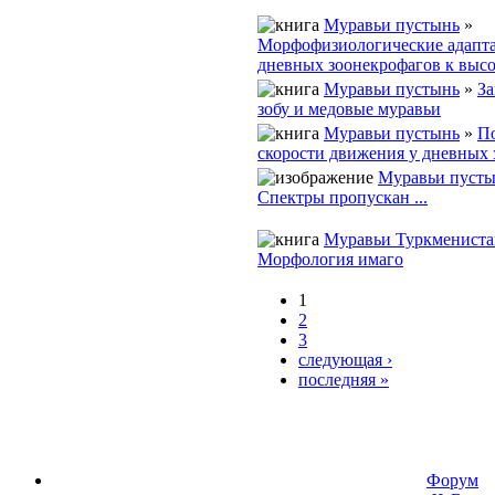
Муравьи пустынь
»
Морфофизиологические адапт
дневных зоонекрофагов к высо
Муравьи пустынь
»
За
зобу и медовые муравьи
Муравьи пустынь
»
П
скорости движения у дневных
Муравьи пуст
Спектры пропускан ...
Муравьи Туркмениста
Морфология имаго
1
2
3
следующая ›
последняя »
Форум