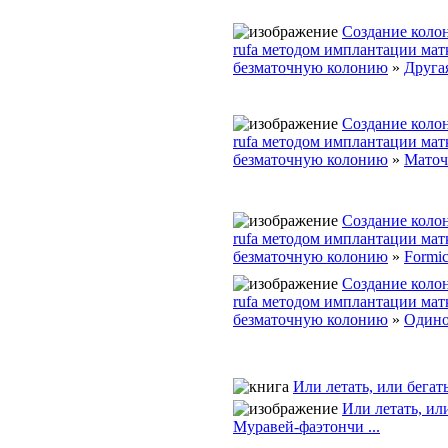
Создание колон
rufa методом имплантации мат
безматочную колонию
»
Другая
Создание колон
rufa методом имплантации мат
безматочную колонию
»
Маточ
Создание колон
rufa методом имплантации мат
безматочную колонию
»
Formic
Создание колон
rufa методом имплантации мат
безматочную колонию
»
Одино
Или летать, или бегат
Или летать, ил
Муравей-фаэтончи ...