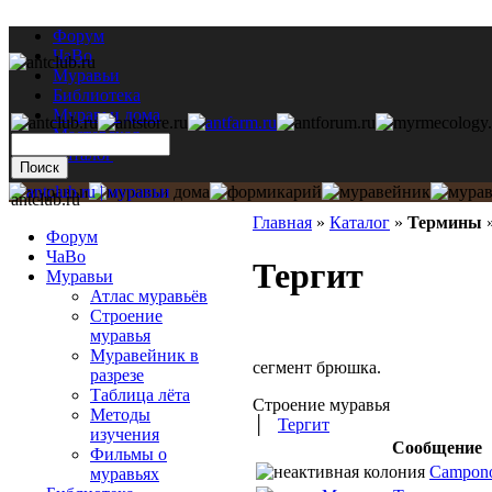
Форум
ЧаВо
Муравьи
Библиотека
Муравьи дома
Мастерская
Каталог
antclub.ru
Главная
»
Каталог
»
Термины
Форум
ЧаВо
Тергит
Муравьи
Атлас муравьёв
Строение
муравья
Муравейник в
сегмент брюшка.
разрезе
Таблица лёта
Строение муравья
Методы
│
Тергит
изучения
Сообщение
Фильмы о
Camponot
муравьях