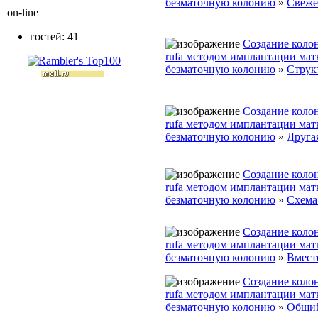
безматочную колонию
»
Свеже
on-line
гостей: 41
Создание колон
rufa методом имплантации мат
безматочную колонию
»
Струк
Создание колон
rufa методом имплантации мат
безматочную колонию
»
Другая
Создание колон
rufa методом имплантации мат
безматочную колонию
»
Схема 
Создание колон
rufa методом имплантации мат
безматочную колонию
»
Вмест
Создание колон
rufa методом имплантации мат
безматочную колонию
»
Общий