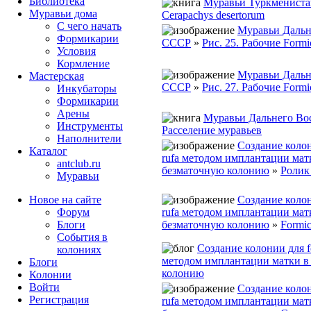
Библиотека
Муравьи Туркмениста
Муравьи дома
Cerapachys desertorum
С чего начать
Муравьи Дальн
Формикарии
СССР
»
Рис. 25. Рабочие Formica
Условия
Кормление
Муравьи Дальн
Мастерская
СССР
»
Рис. 27. Рабочие Formica
Инкубаторы
Формикарии
Арены
Муравьи Дальнего Во
Инструменты
Расселение муравьев
Наполнители
Создание колон
Каталог
rufa методом имплантации мат
antclub.ru
безматочную колонию
»
Ролик
Муравьи
Создание колон
Новое на сайте
rufa методом имплантации мат
Форум
безматочную колонию
»
Formic
Блоги
События в
Создание колонии для fo
колониях
методом имплантации матки в
Блоги
колонию
Колонии
Войти
Создание колон
Peгиcтpaция
rufa методом имплантации мат