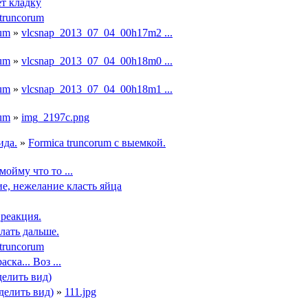
т кладку
truncorum
rum
»
vlcsnap_2013_07_04_00h17m2 ...
rum
»
vlcsnap_2013_07_04_00h18m0 ...
rum
»
vlcsnap_2013_07_04_00h18m1 ...
rum
»
img_2197c.png
ида.
»
Formica truncorum с выемкой.
ойму что то ...
ие, нежелание класть яйца
 реакция.
лать дальше.
truncorum
ска... Воз ...
елить вид)
делить вид)
»
111.jpg