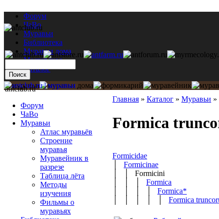
Форум
ЧаВо
Муравьи
Библиотека
Муравьи дома
Мастерская
Каталог
antclub.ru
Главная
»
Каталог
»
Муравьи
»
Форум
ЧаВо
Formica trunco
Муравьи
Атлас муравьёв
Строение
муравья
Formicidae
Муравейник в
│
Formicinae
разрезе
│ │ Formicini
Таблица лёта
│ │ │
Formica
Методы
│ │ │ │
Formica*
изучения
│ │ │ │ │
Formica trunco
Фильмы о
муравьях