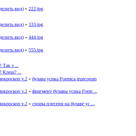
делить вид)
»
222.jpg
делить вид)
»
333.jpg
делить вид)
»
444.jpg
делить вид)
»
555.jpg
 Так э ...
 Клещ? ...
икроскоп v.2
»
булава усика Formica truncorum
икроскоп v.2
»
фрагмент булавы усика Form ...
икроскоп v.2
»
споры плесени на булаве ус ...