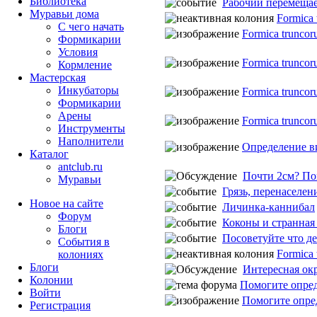
Библиотека
Рабочий перемещае
Муравьи дома
Formica 
С чего начать
Formica trunco
Формикарии
Условия
Formica trunco
Кормление
Мастерская
Инкубаторы
Formica trunco
Формикарии
Арены
Formica trunco
Инструменты
Наполнители
Определение в
Каталог
antclub.ru
Почти 2см? Пом
Муравьи
Грязь, перенаселен
Новое на сайте
Личинка-каннибал
Форум
Коконы и странная
Блоги
Посоветуйте что де
События в
Formica 
колониях
Блоги
Интересная окра
Колонии
Помогите опред
Войти
Помогите опре
Peгиcтpaция