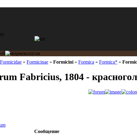
Formicidae
»
Formicinae
»
Formicini
»
Formica
»
Formica*
»
Formic
rum Fabricius, 1804 - красног
rum
Сообщение