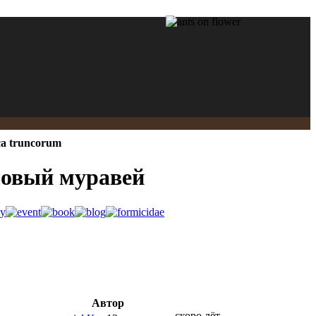
a truncorum
оловый муравей
Автор
скоро лёт