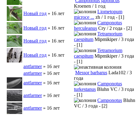
Camponotus japonicus
Kroenen / 1 год
Liometopum
Новый год
» 16 лет
microce ...
zh / 1 год - [1]
Camponotus
Новый год
» 16 лет
herculeanus
Cry / 2 года - [2]
Tetramorium
caespitum
Mipmikiper / 3 года
Новый год
» 16 лет
- [1]
Tetramorium
Новый год
» 16 лет
caespitum
Mipmikiper / 3 года
- [1]
antfarmer
» 16 лет
Messor barbarus
Lada102 / 3
antfarmer
» 16 лет
года
antfarmer
» 16 лет
Camponotus
turkestanus
Bluhn VC / 3 года
- [1]
antfarmer
» 16 лет
Camponotus
Bluhn
VC / 3 года - [2]
antfarmer
» 16 лет