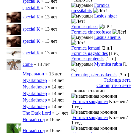
special K
» 13 лет
Formica
special K
» 13 лет
pressilabris
Lasius niger
special K
» 13 лет
Formica picea
special K
» 13 лет
Formica cinereofusca
Lasius alienus
special K
» 13 лет
Formica lemani
[2 н.]
special K
» 13 лет
Formica gagatoides
[1 н.]
Formica pratensis
[1 н.]
Myrmica rubra
[1
Cube
» 13 лет
н.]
Муравьюн
» 13 лет
Crematogaster osakensis
[3 н.]
Таблица лёта
Nyarlathotep
» 14 лет
Сообщить о лёте
Nyarlathotep
» 14 лет
новые колонии
Nyarlathotep
» 14 лет
Nyarlathotep
» 14 лет
Formica sanguinea
Kroenen /
Nyarlathotep
» 14 лет
1 год
The Dark Lord
» 14 лет
Formica sanguinea
Kroenen /
Новый год
» 16 лет
1 год
Новый год
» 16 лет