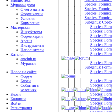
Библиотека
│ │ │ │
Species: Formica
Муравьи дома
│ │ │ │
Species: Formica
С чего начать
│ │ │ │
Species: Formica
Формикарии
│ │ │ │
Species: Formica
Условия
│ │ │ │
Subgenus: Copto
Кормление
│ │ │ │ │
Species: Form
Мастерская
│ │ │ │ │
Species: Form
Инкубаторы
│ │ │ │ │
Species: Form
Формикарии
│ │ │ │ │
Species: Form
Арены
│ │ │ │ │
Species: Form
Инструменты
│ │ │ │ │
Species: Form
Наполнители
│ │ │ │ │
Species: Form
Каталог
]
antclub.ru
│ │ │ │ │
Species: Form
Муравьи
│ │ │ │
Subgenus: Formi
│ │ │ │ │
Species: Form
Новое на сайте
]
Форум
│ │ │ │ │
Species: Form
Блоги
│ │ │ │ │
Species: Form
События в
колониях
│ │ │ │ │
Species: Form
Блоги
Колонии
│ │ │ │ │
Species: Form
Войти
Peгиcтpaция