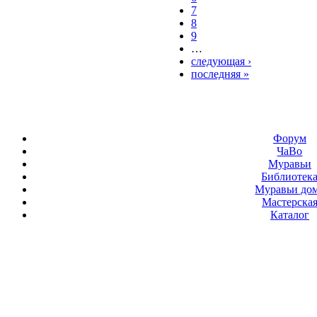
7
8
9
…
следующая ›
последняя »
Форум
ЧаВо
Муравьи
Библиотек
Муравьи до
Мастерска
Каталог