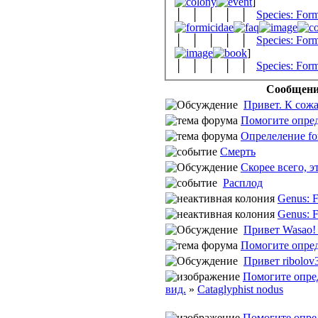
]
│ │ │ │ │
Species: Form
│ │ │ │ │
Species: Form
]
│ │ │ │ │
Species: Form
Сообщен
Привет. К сожа
Помогите опред
Опрелеление fo
Cмерть
Скорее всего, это
Расплод
Genus: 
Genus: 
Привет Wasao! 
Помогите опре
Привет ribolov3
Помогите опре
вид.
»
Cataglyphist nodus
Помогите опре