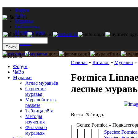
Форум
ЧаВо
Муравьи
Библиотека
Муравьи дома
Мастерская
Каталог
antclub.ru
Главная
»
Каталог
»
Муравьи
»
Форум
ЧаВо
Formica Linnae
Муравьи
Атлас муравьёв
лесные мурав
Строение
муравья
Муравейник в
разрезе
Таблица лёта
Всего 292 вида.
Методы
изучения
Genus: Formica » Подкатего
Фильмы о
│ │ │ │
Species: Formica 
муравьях
│ │ │ │
Species: Formica 