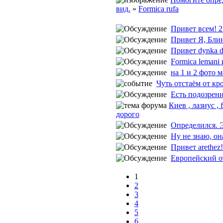
вид.
»
Formica rufa
Привет всем! 2
Привет Я, Блин
Привет dynka dy
Formica lemani 
на 1 и 2 фото м
Чуть отстаём от кро
Есть подозрение
Киев , лазиус ,
дорого
Определился. Эт
Ну не знаю, она
Привет arethez! 
Европейский от
1
2
3
4
5
6