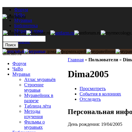
Форум
ЧаВо
Муравьи
Библиотека
Муравьи дома
Мастерская
Каталог
antclub.ru
Главная
»
Пользователи
»
Dim
Форум
ЧаВо
Dima2005
Муравьи
Атлас муравьёв
Строение
Просмотреть
муравья
События в колониях
Муравейник в
Отследить
разрезе
Таблица лёта
Персональная инф
Методы
изучения
Фильмы о
День рождения:
19/04/2005
муравьях