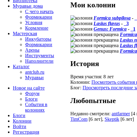
Библиотека
Мои колонии
Муравьи дома
С чего начать
Формикарии
Formica subpilosa
-
_
Условия
Lasius flavus
-
_3
Кормление
Genus: Formica
-
_1
Мастерская
Formica
Инкубаторы
Lasius n
Формикарии
Lasius f
Арены
Formica
Инструменты
Наполнители
История
Каталог
antclub.ru
Время участия:
8 лет
Муравьи
Колонии:
Посмотреть события 
Блог:
Просмотреть последние з
Новое на сайте
Форум
Блоги
Любопытные
События в
колониях
Недавно смотрели:
antfarmer
[4
Блоги
TimCom
[6 лет]
,
Skeptik
[6 лет]
Колонии
Войти
Peгиcтpaция