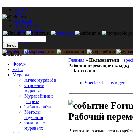
Форум
ЧаВо
Муравьи
Библиотека
Муравьи дома
Мастерская
Каталог
antclub.ru
Главная
»
Пользователи
»
spec
Форум
Рабочий перемещает кладку
ЧаВо
Категории
Муравьи
Атлас муравьёв
Species: Lasius niger
Строение
муравья
Муравейник в
разрезе
Formi
Таблица лёта
Методы
Рабочий перем
изучения
Фильмы о
муравьях
Возможно сказывается воздейс