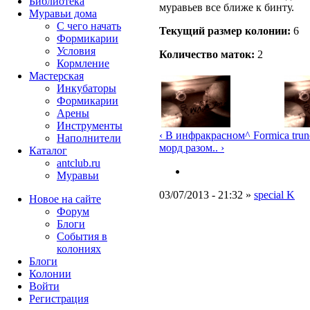
Библиотека
муравьев все ближе к бинту.
Муравьи дома
С чего начать
Текущий размер кoлонии:
6
Формикарии
Условия
Количество маток:
2
Кормление
Мастерская
Инкубаторы
Формикарии
Арены
Инструменты
‹ В инфракрасном
^ Formica tru
Наполнители
морд разом.. ›
Каталог
antclub.ru
Муравьи
03/07/2013 - 21:32 »
special K
Новое на сайте
Форум
Блоги
События в
колониях
Блоги
Колонии
Войти
Peгиcтpaция