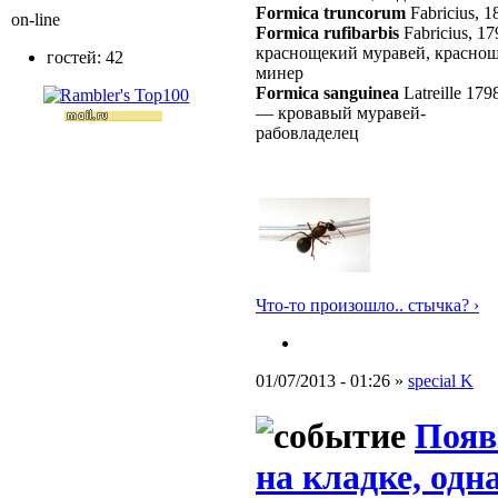
Formica truncorum
Fabricius, 1
on-line
Formica rufibarbis
Fabricius, 17
краснощекий муравей, краснощ
гостей: 42
минер
Formica sanguinea
Latreille 179
—
кровавый муравей-
рабовладелец
Что-то произошло.. стычка? ›
01/07/2013 - 01:26 »
special K
Появ
на кладке, од