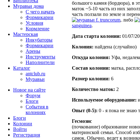
Библиотека
большого камня (бордюра), в э
Муравьи дома
маток ~5-10 часть из них запо
С чего начать
часть ползали по земле и пере
Формикарии
f. truncorum
, либо
Условия
sanguinea
.
Кормление
Мастерская
Дата старта кoлонии:
01/07/20
Инкубаторы
Формикарии
Кoлония:
найдена (случайно)
Арены
Инструменты
Откуда кoлония:
Уфа, недалек
Наполнители
Каталог
Состав кoлонии:
матка, распло
antclub.ru
Размер кoлонии:
6
Муравьи
Количество маток:
2
Новое на сайте
Форум
Используемое оборудование:
и
Блоги
События в
Опыт (0-5):
0 - я пока не знаю 
колониях
Блоги
Гесмозис
Колонии
(почкование) образование нов
Войти
материнской семьи. Способ из
Peгиcтpaция
самок. Обычно, ведет к возни