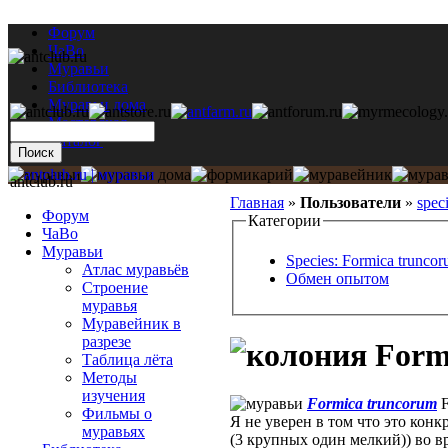
Форум
ЧаВо
Муравьи
Библиотека
Муравьи дома
Мастерская
Каталог
antclub.ru
Главная
»
Пользователи
»
spec
Форум
Категории
ЧаВо
Муравьи
Species: Formica trunco
Атлас муравьёв
Обмен опытом
Строение
муравья
Муравейник в
разрезе
Form
Таблица лёта
Методы
изучения
Formica truncorum
F
Фильмы о
Я не уверен в том что это конк
муравьях
(3 крупных один мелкий)) во в