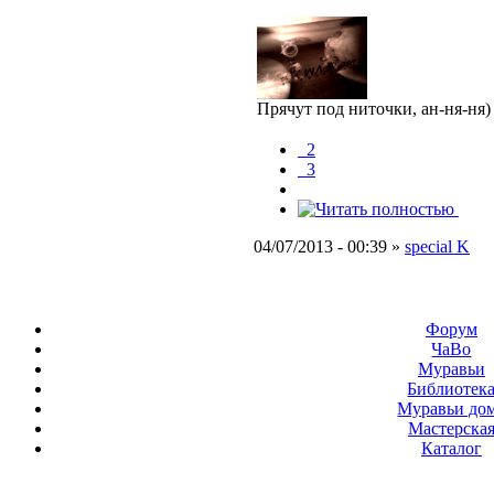
Прячут под ниточки, ан-ня-ня)
_2
_3
04/07/2013 - 00:39 »
special K
Форум
ЧаВо
Муравьи
Библиотек
Муравьи до
Мастерска
Каталог