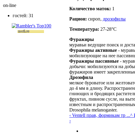
on-line
Количество маток:
1
гостей: 31
Рацион:
сироп,
дрозофилы
Температура:
27-28°C
Фуражиры
муравьи ведущие поиск и дост
Фуражиры активные
- мурав
мобилизующие на нее пассивн
Фуражиры пассивные
- мурав
добычи: мобилизуются на доб
фуражиров имеет закрепленные
Дрозофила
мелкое буроватое или желтовато
до 4 мм в длину. Распростране
гниющих и бродящих раститель
фруктах, пивном сусле, на выт
известным и распространенным
Drosophila melanogaster.
‹ Ventell прав, формикам тр ...
^ 
›