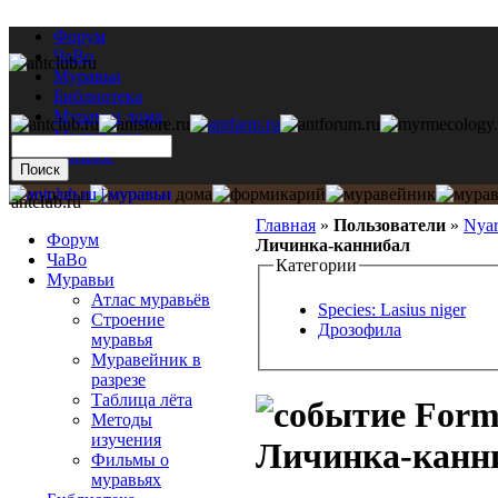
Форум
ЧаВо
Муравьи
Библиотека
Муравьи дома
Мастерская
Каталог
antclub.ru
Главная
»
Пользователи
»
Nyar
Форум
Личинка-каннибал
ЧаВо
Категории
Муравьи
Атлас муравьёв
Species: Lasius niger
Строение
Дрозофила
муравья
Муравейник в
разрезе
Таблица лёта
Formi
Методы
изучения
Личинка-канн
Фильмы о
муравьях