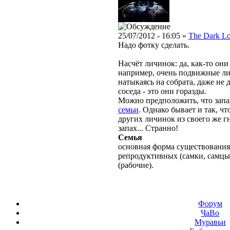
25/07/2012 - 16:05 »
The Dark L
Надо фотку сделать.
Насчёт личинок: да, как-то они
например, очень подвижные лич
натыкаясь на собрата, даже не 
соседа - это они горазды.
Можно предположить, что запах
семьи
. Однако бывает и так, 
других личинок из своего же гн
запах... Странно!
Семья
основная форма существования
репродуктивных (самки, самцы
(рабочие).
Форум
ЧаВо
Муравьи