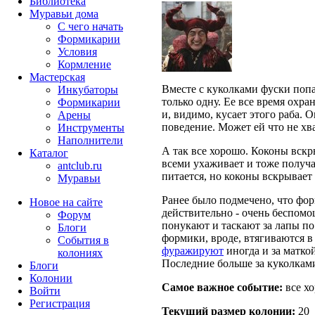
Библиотека
Муравьи дома
С чего начать
Формикарии
Условия
Кормление
Мастерская
Вместе с куколками фуски попа
Инкубаторы
только одну. Ее все время охра
Формикарии
и, видимо, кусает этого раба. О
Арены
поведение. Может ей что не хв
Инструменты
Наполнители
А так все хорошо. Коконы вскр
Каталог
всеми ухаживает и тоже получае
antclub.ru
питается, но коконы вскрывает 
Муравьи
Ранее было подмечено, что фо
Новое на сайте
действительно - очень беспом
Форум
понукают и таскают за лапы по
Блоги
формики, вроде, втягиваются в
События в
фуражируют
иногда и за матко
колониях
Последние больше за куколкам
Блоги
Колонии
Самое важное событие:
все х
Войти
Peгиcтpaция
Текущий размер кoлонии:
20