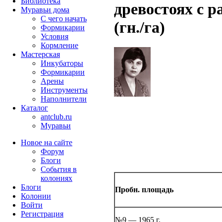
Библиотека
древостоях с 
Муравьи дома
С чего начать
(гн./га)
Формикарии
Условия
Кормление
Мастерская
Инкубаторы
Формикарии
Арены
Инструменты
Наполнители
Каталог
antclub.ru
Муравьи
Новое на сайте
Форум
Блоги
События в
колониях
Блоги
Пробн. площадь
Колонии
Войти
Peгиcтpaция
№9 — 1965 г.