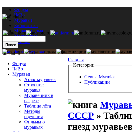
Форум
ЧаВо
Муравьи
Библиотека
Муравьи дома
Мастерская
Каталог
antclub.ru
Главная
Форум
Категории
ЧаВо
Муравьи
Genus: Myrmica
Атлас муравьёв
Публикации
Строение
муравья
Муравейник в
разрезе
Муравь
Таблица лёта
Методы
СССР
» Таблиц
изучения
Фильмы о
гнезд муравье
муравьях