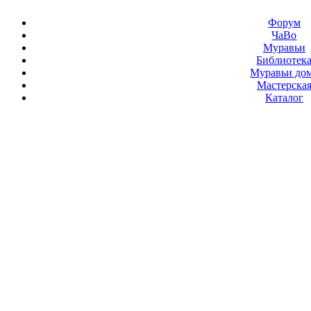
Форум
ЧаВо
Муравьи
Библиотек
Муравьи до
Мастерска
Каталог