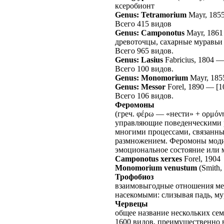
ксеробионт
Genus: Tetramorium
Mayr, 185
Всего 415 видов
Genus: Camponotus
Mayr, 1861
древоточцы, сахарные муравьи
Всего 965 видов.
Genus: Lasius
Fabricius, 1804
Всего 100 видов.
Genus: Monomorium
Mayr, 185
Genus: Messor
Forel, 1890
—
[1
Всего 106 видов.
Феромоны
(греч. φέρω — «нести» + ορμόν
управляющие поведенческими р
многими процессами, связанн
размножением. Феромоны моди
эмоциональное состояние или м
Camponotus xerxes
Forel, 1904
Monomorium venustum
(Smith,
Трофобиоз
взаимовыгодные отношения ме
насекомыми: слизывая падь, му
Червецы
общее название нескольких се
1600 видов, преимущественно 