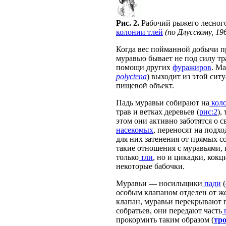
Рис. 2.
Рабочий рыжего лесного
колонии тлей
(по Длусскому, 19
Когда вес пойманной добычи п
муравью бывает не под силу тра
помощи других
фуражиров
. М
polyctena
) выходит из этой ситу
пищевой объект.
Падь муравьи собирают на
коло
трав и ветках деревьев (
рис:2
),
этом они активно заботятся о
насекомых
, переносят на подх
для них затенения от прямых со
такие отношения с муравьями,
только
тли
, но и цикадки, кок
некоторые бабочки.
Муравьи — носильщики
пади
(
особым клапаном отделен от же
клапан, муравьи перекрывают 
собратьев, они передают часть
прокормить таким образом (
тр