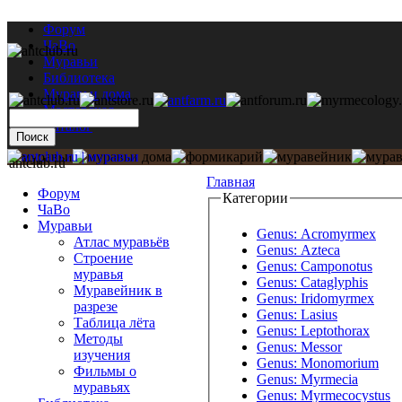
Форум
ЧаВо
Муравьи
Библиотека
Муравьи дома
Мастерская
Каталог
antclub.ru
Главная
Форум
Категории
ЧаВо
Муравьи
Genus: Acromyrmex
Атлас муравьёв
Genus: Azteca
Строение
Genus: Camponotus
муравья
Genus: Cataglyphis
Муравейник в
Genus: Iridomyrmex
разрезе
Genus: Lasius
Таблица лёта
Genus: Leptothorax
Методы
Genus: Messor
изучения
Genus: Monomorium
Фильмы о
Genus: Myrmecia
муравьях
Genus: Myrmecocystus