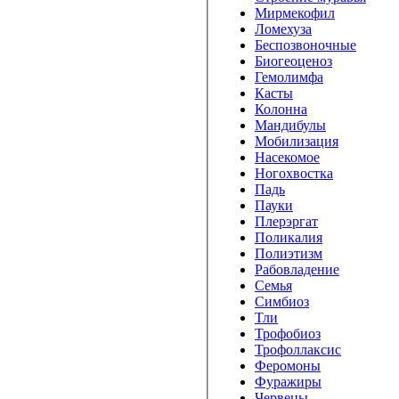
Мирмекофил
Ломехуза
Беспозвоночные
Биогеоценоз
Гемолимфа
Касты
Колонна
Мандибулы
Мобилизация
Насекомое
Ногохвостка
Падь
Пауки
Плерэргат
Поликалия
Полиэтизм
Рабовладение
Семья
Симбиоз
Тли
Трофобиоз
Трофоллаксис
Феромоны
Фуражиры
Червецы