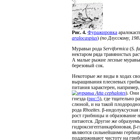
Рис. 4.
Фуражировка
аралокасп
aralocaspius
)
(по Длусскому, 198
Муравьи рода
Serviformica
(
S. f
нектаром ряда травянистых раст
А малые рыжие лесные муравьи
березовый сок.
Некоторые же виды в ходах сво
выращивания плесневых грибко
питания характерен, например,
Atta cephalotes
). Они
гнезда (
рис:5
), где тщательно 
слюной, и на такой плодород
рода
Rhozites
. β-индолуксусная
рост грибницы и образование н
питаются. Другие же образуемы
гидроксигептанкарбоновая, β-
являются сильнейшими гербиц
поддерживают чистоту на гриб