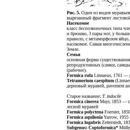
Рис. 5.
Один из видов муравьев
вырезанный фрагмент листово
Насекомое
класс беспозвоночных типа чле
и брюшко, 3 пары ног, у больш
правило, с метаморфозом яйцо,
насекомое. Самая многочислен
Земле.
Семья
основная форма существования
репродуктивных (самки, самцы
(рабочие).
Formica rufa
Linnaeus, 1761
—
Tetramorium caespitum
(Linnae
дерновый муравей, pavement an
Старое название:
T. indocile
Formica cinerea
Mayr, 1853
—
лесной муравей
Formica polyctena
Foerster, 185
Formica aquilonia
Yarrow, 1955
Formica lugubris
Zetterstedt, 18
Subgenus: Coptoformica*
Mülle