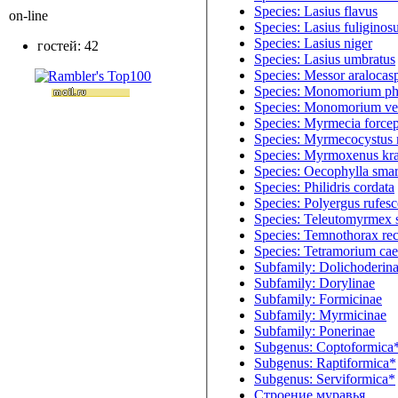
Species: Lasius flavus
on-line
Species: Lasius fuliginos
Species: Lasius niger
гостей: 42
Species: Lasius umbratus
Species: Messor aralocas
Species: Monomorium ph
Species: Monomorium v
Species: Myrmecia force
Species: Myrmecocystus
Species: Myrmoxenus kra
Species: Oecophylla sma
Species: Philidris cordata
Species: Polyergus rufes
Species: Teleutomyrmex 
Species: Temnothorax re
Species: Tetramorium ca
Subfamily: Dolichoderin
Subfamily: Dorylinae
Subfamily: Formicinae
Subfamily: Myrmicinae
Subfamily: Ponerinae
Subgenus: Coptoformica
Subgenus: Raptiformica*
Subgenus: Serviformica*
Строение муравья