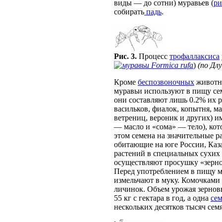
виды — до сотни) муравьев (
ри
собирать
падь
.
Рис. 3.
Процесс
трофаллаксиса
Formica rufa
)
(по Длу
Кроме
беспозвоночных
животн
муравьи используют в пищу сем
они составляют лишь 0.2% их р
васильков, фиалок, копытня, м
ветрениц, вероник и других) и
— масло и «сома» — тело), кот
этом семена на значительные р
обитающие на юге России, Каза
растений в специальных сухих 
осуществляют просушку «зерно
Перед употреблением в пищу м
измельчают в муку. Комочками
личинок. Объем урожая зерновы
55 кг с гектара в год, а одна
сем
нескольких десятков тысяч семя