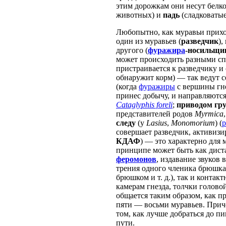
этим дорожкам они несут бел
животных) и
падь
(сладковаты
Любопытно, как муравьи приход
один из муравьев (
разведчик
),
другого (
фуражира
-носильщи
может происходить разными с
пристраивается к разведчику и 
обнаружит корм) — так ведут с
(когда
фуражиры
с вершины гне
принес добычу, и направляются
Cataglyphis foreli
;
приводом гр
представителей родов
Myrmica
следу
(у
Lasius
,
Monomorium
) (
р
совершает разведчик, активиз
КДАФ
) — это характерно для
принципе может быть как дис
феромонов
, издавание звуков 
трения одного членика брюшк
брюшком и т. д.), так и конта
камерам гнезда, толчки голово
общается таким образом, как п
пяти — восьми муравьев. Прич
том, как лучше добраться до п
пути.