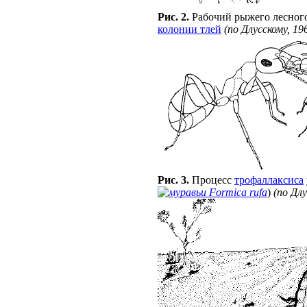
Рис. 2.
Рабочий рыжего лесного
колонии тлей
(по Длусскому, 19
Рис. 3.
Процесс
трофаллаксиса
Formica rufa
)
(по Длу