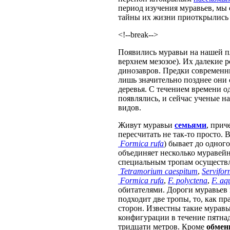
период изучения муравьев, мы 
тайны их жизни приоткрылись 
<!--break-->
Появились муравьи на нашей пл
верхнем мезозое). Их далекие 
динозавров. Предки современ
лишь значительно позднее они 
деревья. С течением времени 
появлялись, и сейчас ученые 
видов.
Живут муравьи
семьями
, прич
пересчитать не так-то просто. 
Formica rufa
) бывает до одног
объединяет несколько муравей
специальным тропам осуществл
Tetramorium caespitum
,
Servifor
Formica rufa
,
F. polyctena
,
F. aq
обитателями. Дороги муравьев 
подходит две тропы, то, как п
сторон. Известны такие муравь
конфигурации в течение пятнадц
тридцати метров. Кроме
обмен