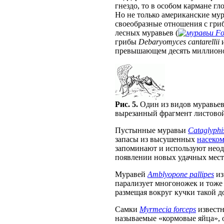
гнездо, то в особом кармане гл
Но не только американские мур
своеобразные отношения с гри
лесных муравьев (
Fo
грибы
Debaryomyces cantarellii
превышающем десять миллионов
Рис. 5.
Один из видов муравьев
вырезанный фрагмент листово
Пустынные муравьи
Cataglyphis
запасы из высушенных
насеко
запоминают и используют неодн
появлении новых удачных мест
Муравей
Amblyopone pallipes
из
парализует многоножек и тоже 
размещая вокруг кучки такой д
Самки
Myrmecia forceps
известн
называемые «кормовые яйца», 