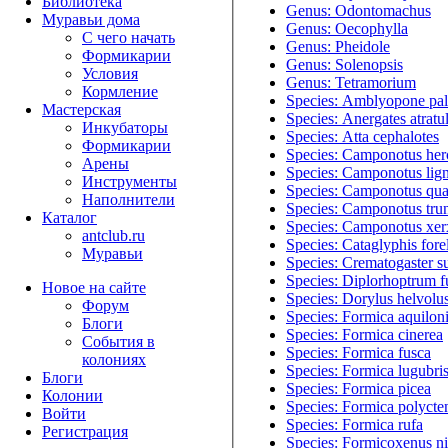
Библиотека
Genus: Odontomachus
Муравьи дома
Genus: Oecophylla
С чего начать
Genus: Pheidole
Формикарии
Genus: Solenopsis
Условия
Genus: Tetramorium
Кормление
Species: Amblyopone pal
Мастерская
Species: Anergates atratu
Инкубаторы
Species: Atta cephalotes
Формикарии
Species: Camponotus her
Арены
Species: Camponotus lig
Инструменты
Species: Camponotus qua
Наполнители
Species: Camponotus tru
Каталог
Species: Camponotus xer
antclub.ru
Species: Cataglyphis forel
Муравьи
Species: Crematogaster s
Species: Diplorhoptrum 
Новое на сайте
Species: Dorylus helvolu
Форум
Species: Formica aquilon
Блоги
Species: Formica cinerea
События в
Species: Formica fusca
колониях
Species: Formica lugubri
Блоги
Species: Formica picea
Колонии
Species: Formica polycte
Войти
Species: Formica rufa
Peгиcтpaция
Species: Formicoxenus ni