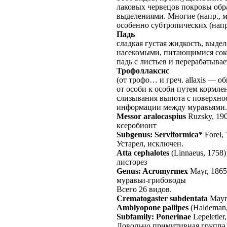
лаковых червецов покровы об
выделениями. Многие (напр., 
особенно субтропических (напр
Падь
сладкая густая жидкость, выде
насекомыми, питающимися соко
падь с листьев и перерабатывае
Трофоллаксис
(от трофо… и греч. allaxis — 
от особи к особи путем кормл
слизывания выпота с поверхнос
информации между муравьями.
Messor aralocaspius
Ruzsky, 19
ксеробионт
Subgenus: Serviformica*
Forel,
Устарел, исключен.
Atta cephalotes
(Linnaeus, 1758)
листорез
Genus: Acromyrmex
Mayr, 1865
муравьи-грибоводы
Всего 26 видов.
Crematogaster subdentata
Mayr
Amblyopone pallipes
(Haldeman,
Subfamily: Ponerinae
Lepeletier
Довольно примитивная группа 