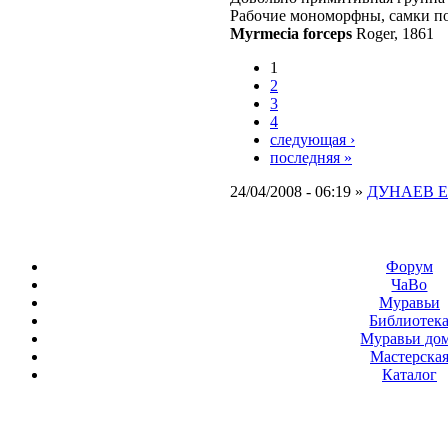
Рабочие мономорфны, самки по
Myrmecia forceps
Roger, 1861
1
2
3
4
следующая ›
последняя »
24/04/2008 - 06:19 »
ДУНАЕВ Е
Форум
ЧаВо
Муравьи
Библиотек
Муравьи до
Мастерска
Каталог