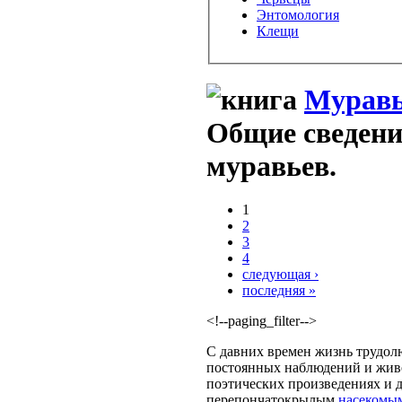
Энтомология
Клещи
Муравь
Общие сведени
муравьев.
1
2
3
4
следующая ›
последняя »
<!--paging_filter-->
С давних времен жизнь трудол
постоянных наблюдений и живе
поэтических произведениях и 
перепончатокрылым
насекомы