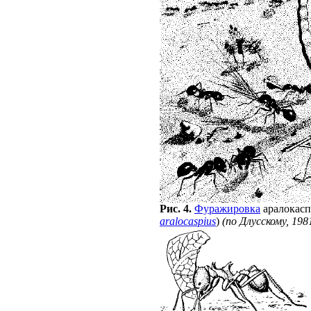
Рис. 4.
Фуражировка
аралокасп
aralocaspius
)
(по Длусскому, 198