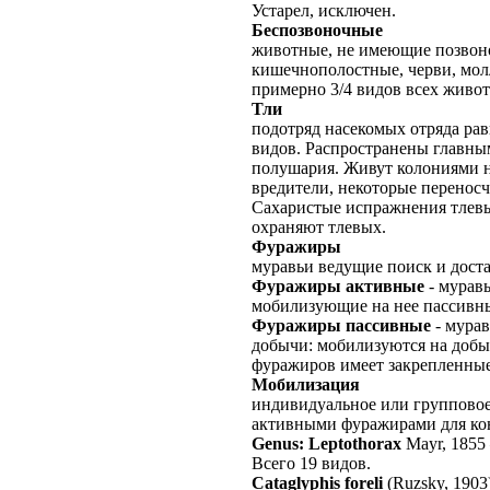
Устарел, исключен.
Беспозвоночные
животные, не имеющие позвоно
кишечнополостные, черви, молл
примерно 3/4 видов всех живо
Тли
подотряд насекомых отряда рав
видов. Распространены главны
полушария. Живут колониями н
вредители, некоторые переносч
Сахаристые испражнения тлевы
охраняют тлевых.
Фуражиры
муравьи ведущие поиск и дост
Фуражиры активные
- мурав
мобилизующие на нее пассивн
Фуражиры пассивные
- мурав
добычи: мобилизуются на доб
фуражиров имеет закрепленные
Мобилизация
индивидуальное или группово
активными фуражирами для кон
Genus: Leptothorax
Mayr, 1855
Всего 19 видов.
Cataglyphis foreli
(Ruzsky, 1903