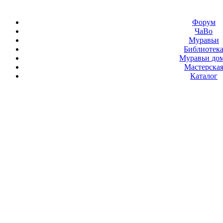
Форум
ЧаВо
Муравьи
Библиотек
Муравьи до
Мастерска
Каталог