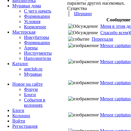
Библиотека
паразиты других насекомых.
Муравьи дома
Существа
С чего начать
│
Шершни
Формикарии
Сообщение
Условия
Меня в этом дел
Кормление
Мастерская
Спасибо всем)С 
Инкубаторы
Переехали
Формикарии
Messor capitatus
Арены
Инструменты
Наполнители
Messor capitatus
Каталог
antclub.ru
Муравьи
Messor capitatus
Новое на сайте
Форум
Блоги
Messor capitatus
События в
колониях
Блоги
Messor capitatus
Колонии
Войти
Peгиcтpaция
Messor capitatus