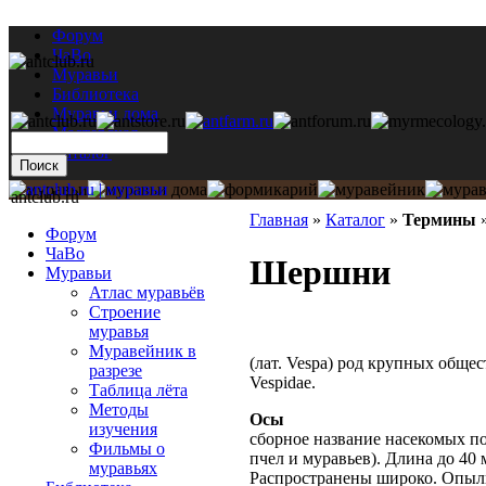
Форум
ЧаВо
Муравьи
Библиотека
Муравьи дома
Мастерская
Каталог
antclub.ru
Главная
»
Каталог
»
Термины
Форум
ЧаВо
Шершни
Муравьи
Атлас муравьёв
Строение
муравья
Муравейник в
(лат. Vespa) род крупных обще
разрезе
Vespidae.
Таблица лёта
Методы
Осы
изучения
сборное название насекомых п
Фильмы о
пчел и муравьев). Длина до 40 
муравьях
Распространены широко. Опыл