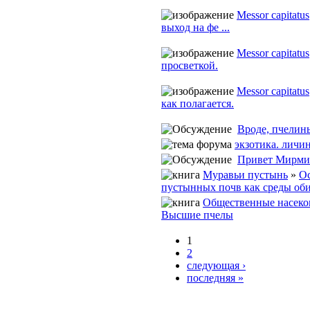
Messor capitatus
выход на фе ...
Messor capitatus
просветкой.
Messor capitatus
как полагается.
Вроде, пчелины
экзотика. лич
Привет Мирмик!
Муравьи пустынь
»
О
пустынных почв как среды об
Общественные насек
Высшие пчелы
1
2
следующая ›
последняя »