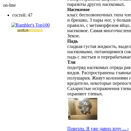
паразиты других насекомых.
on-line
Насекомое
класс беспозвоночных типа чле
гостей: 47
и брюшко, 3 пары ног, у больш
правило, с метаморфозом яйцо,
насекомое. Самая многочислен
Земле.
Падь
сладкая густая жидкость, выде
насекомыми, питающимися соко
падь с листьев и перерабатывае
Тли
подотряд насекомых отряда рав
видов. Распространены главны
полушария. Живут колониями н
вредители, некоторые переносч
Сахаристые испражнения тлевы
охраняют тлевых.
Повезло. Я уже давно хочу ... ›