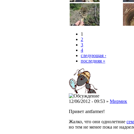
1
2
3
4
следующая ›
последняя »
12/06/2012 - 09:53 »
Мирмик
Привет antfarmer!
Жалко, что они однолетние
сем
но тем не менее пока не надоело