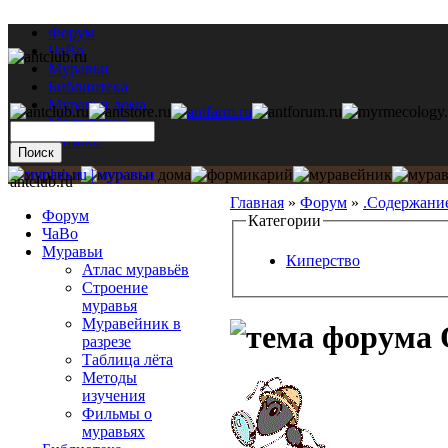
Форум
ЧаВо
Муравьи
Библиотека
Муравьи дома
Мастерская
Каталог
antclub.ru
Главная
»
Форум
»
.Содержани
Форум
Категории
ЧаВо
Муравьи
Киперство
Атлас муравьёв
Строение
муравья
Муравейник в
разрезе
Таблица лёта
Методы
изучения
Фильмы о
муравьях