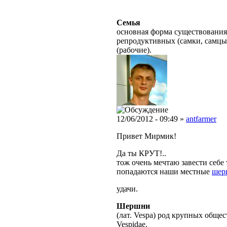
Семья
основная форма существования
репродуктивных (самки, самцы
(рабочие).
12/06/2012 - 09:49 »
antfarmer
Привет Мирмик!
Да ты КРУТ!..
тож очень мечтаю завести себе 
попадаются наши местные
шер
удачи.
Шершни
(лат. Vespa) род крупных обще
Vespidae.