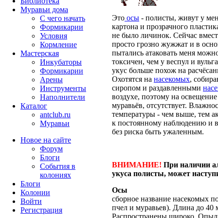
Библиотека
Муравьи дома
Это
осы
- полисты, живут у ме
С чего начать
картона и прозрачного пластик
Формикарии
не было личинок. Сейчас вмест
Условия
просто грозно жужжат и в осно
Кормление
пытались атаковать меня можно
Мастерская
токсичен, чем у веспул и вульга
Инкубаторы
укус больше похож на расчёсан
Формикарии
Охотятся на
насекомых
, собира
Арены
сиропом и раздавленными
нас
Инструменты
воздухе, поэтому на освещение
Наполнители
муравьёв, отсутствует. Влажно
Каталог
температуры - чем выше, тем а
antclub.ru
к постоянному наблюдению и в
Муравьи
без риска быть ужаленным.
Новое на сайте
Форум
Блоги
ВНИМАНИЕ!
При наличии а
События в
укуса полисты, может наступ
колониях
Блоги
Осы
Колонии
сборное название насекомых п
Войти
пчел и муравьев). Длина до 40 
Peгиcтpaция
Распространены широко. Опыл