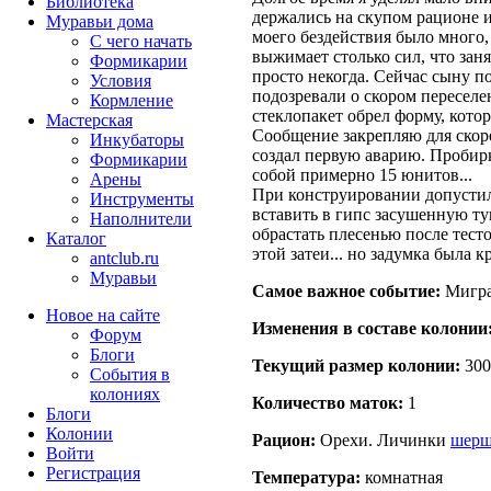
Библиотека
держались на скупом рационе и
Муравьи дома
моего бездействия было много
С чего начать
выжимает столько сил, что зан
Формикарии
просто некогда. Сейчас сыну по
Условия
подозревали о скором пересел
Кормление
стеклопакет обрел форму, кото
Мастерская
Сообщение закрепляю для скоре
Инкубаторы
создал первую аварию. Пробирк
Формикарии
собой примерно 15 юнитов...
Арены
При конструировании допустил 
Инструменты
вставить в гипс засушенную т
Наполнители
обрастать плесенью после тесто
Каталог
этой затеи... но задумка была к
antclub.ru
Муравьи
Самое важное событие:
Мигра
Новое на сайте
Изменения в составе кoлонии
Форум
Блоги
Текущий размер кoлонии:
300
События в
колониях
Количество маток:
1
Блоги
Колонии
Рацион:
Орехи. Личинки
шерш
Войти
Peгиcтpaция
Температура:
комнатная