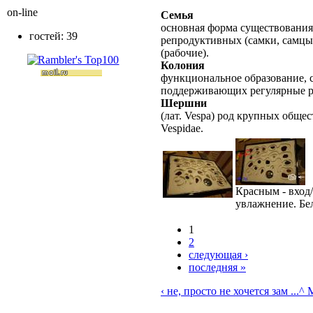
on-line
Семья
основная форма существования
гостей: 39
репродуктивных (самки, самцы
(рабочие).
Колония
функциональное образование, с
поддерживающих регулярные 
Шершни
(лат. Vespa) род крупных обще
Vespidae.
Красным - вход
увлажнение. Бе
1
2
следующая ›
последняя »
‹ не, просто не хочется зам ...
^ M