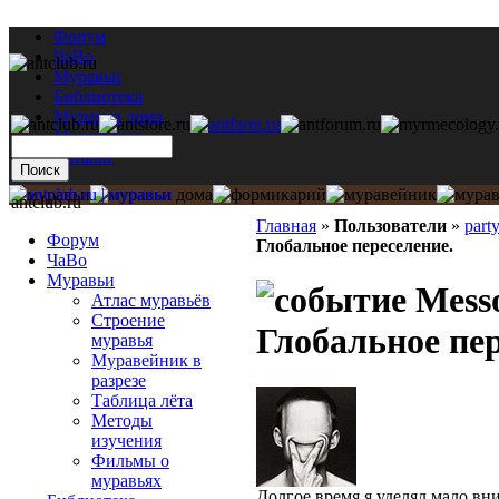
Форум
ЧаВо
Муравьи
Библиотека
Муравьи дома
Мастерская
Каталог
antclub.ru
Главная
»
Пользователи
»
part
Форум
Глобальное переселение.
ЧаВо
Муравьи
Messo
Атлас муравьёв
Строение
Глобальное пер
муравья
Муравейник в
разрезе
Таблица лёта
Методы
изучения
Фильмы о
муравьях
Долгое время я уделял мало в