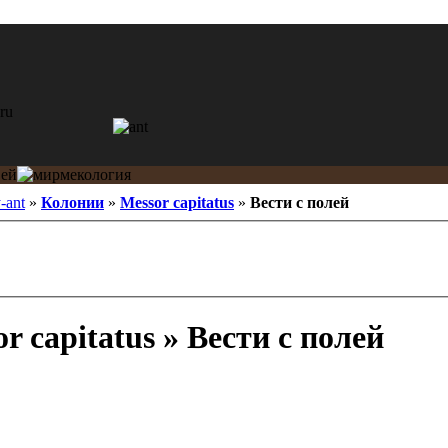
y-ant
»
Колонии
»
Messor capitatus
»
Вести с полей
r capitatus » Вести с полей