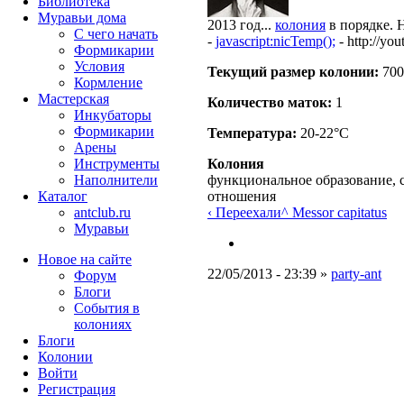
Библиотека
Муравьи дома
2013 год...
колония
в порядке. 
С чего начать
-
javascript:nicTemp();
- http://
Формикарии
Условия
Текущий размер кoлонии:
700
Кормление
Мастерская
Количество маток:
1
Инкубаторы
Формикарии
Температура:
20-22°C
Арены
Инструменты
Колония
Наполнители
функциональное образование, 
Каталог
отношения
antclub.ru
‹ Переехали
^ Messor capitatus
Муравьи
Новое на сайте
22/05/2013 - 23:39 »
party-ant
Форум
Блоги
События в
колониях
Блоги
Колонии
Войти
Peгиcтpaция