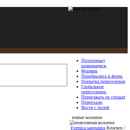
Потихоньку
развиваемся.
Формик
Перебрались в форм.
Попытка переселения
Глобальное
переселение.
Переезжать не спешат
Переехали
Вести с полей
новые колонии
Formica sanguinea
Kroenen /