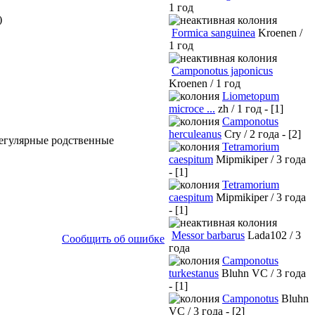
1 год
)
Formica sanguinea
Kroenen /
1 год
Camponotus japonicus
Kroenen / 1 год
Liometopum
microce ...
zh / 1 год - [1]
Camponotus
herculeanus
Cry / 2 года - [2]
регулярные родственные
Tetramorium
caespitum
Mipmikiper / 3 года
- [1]
Tetramorium
caespitum
Mipmikiper / 3 года
- [1]
Messor barbarus
Lada102 / 3
Сообщить об ошибке
года
Camponotus
turkestanus
Bluhn VC / 3 года
- [1]
Camponotus
Bluhn
VC / 3 года - [2]