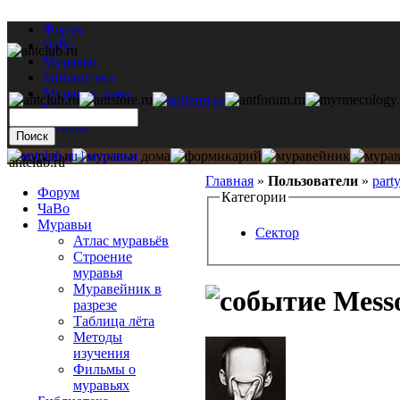
Форум
ЧаВо
Муравьи
Библиотека
Муравьи дома
Мастерская
Каталог
antclub.ru
Главная
»
Пользователи
»
part
Форум
Категории
ЧаВо
Муравьи
Сектор
Атлас муравьёв
Строение
муравья
Муравейник в
Messo
разрезе
Таблица лёта
Методы
изучения
Фильмы о
муравьях