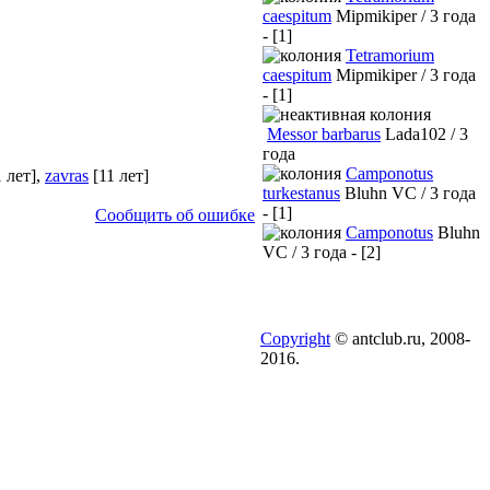
caespitum
Mipmikiper / 3 года
- [1]
Tetramorium
caespitum
Mipmikiper / 3 года
- [1]
Messor barbarus
Lada102 / 3
года
Camponotus
1 лет]
,
zavras
[11 лет]
turkestanus
Bluhn VC / 3 года
- [1]
Сообщить об ошибке
Camponotus
Bluhn
VC / 3 года - [2]
Copyright
© antclub.ru, 2008-
2016.