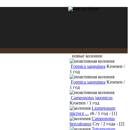
новые колонии
Formica sanguinea
Kroenen /
1 год
Formica sanguinea
Kroenen /
1 год
Camponotus japonicus
Kroenen / 1 год
Liometopum
microce ...
zh / 1 год - [1]
Camponotus
herculeanus
Cry / 2 года - [2]
Tetramorium