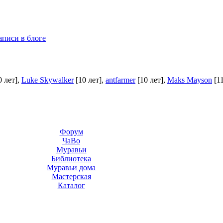
аписи в блоге
0 лет]
,
Luke Skywalker
[10 лет]
,
antfarmer
[10 лет]
,
Maks Mayson
[1
Форум
ЧаВо
Муравьи
Библиотека
Муравьи дома
Мастерская
Каталог