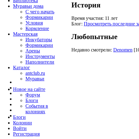
Библиотека
История
Муравьи дома
С чего начать
Формикарии
Время участия:
11 лет
Условия
Блог:
Просмотреть последние з
Кормление
Мастерская
Любопытные
Инкубаторы
Формикарии
Недавно смотрели:
Denomen
[1
Арены
Инструменты
Наполнители
Каталог
antclub.ru
Муравьи
Новое на сайте
Форум
Блоги
События в
колониях
Блоги
Колонии
Войти
Peгиcтpaция