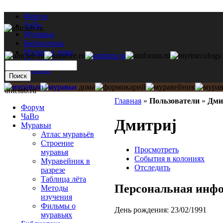
Форум
ЧаВо
Муравьи
Библиотека
Муравьи дома
Мастерская
Каталог
antclub.ru
Главная
»
Пользователи
»
Дми
Форум
ЧаВо
Дмитриj
Муравьи
Атлас муравьёв
Строение
Просмотреть
муравья
События в колониях
Муравейник в
Отследить
разрезе
Таблица лёта
Персональная инф
Методы
изучения
Фильмы о
День рождения:
23/02/1991
муравьях