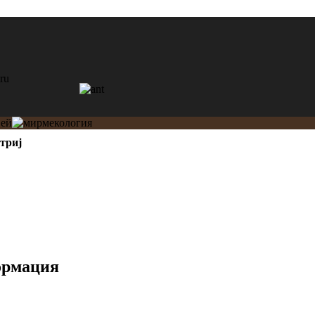
триj
ормация