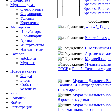
Библиотека
│ │ │ │
Species: Paratrec
Муравьи дома
│ │ │ │
Species: Paratrec
С чего начать
│ │ │ │
Species: Paratrech
Формикарии
Условия
Сообщение
Кормление
jwuzt47jj1k.jpg
Мастерская
Инкубаторы
Формикарии
Paratrechina sp.
Арены
Инструменты
В Балтийском я
Наполнители
А разве в самом
Каталог
antclub.ru
Муравей подвид
Муравьи
Муравьи Дальн
СССР
»
Рис. 7. Личинки муравь
Новое на сайте
Форум
Блоги
Муравьи Дальнего Во
События в
Таблица 14. Распределение ви
колониях
типам ареалов
Блоги
Муравьи Дальнего Во
Колонии
Взрослые муравьи
Войти
Муравьи Дальнего Во
Peгиcтpaция
Преимагинальные стадии