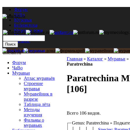
Форум
ЧаВо
Муравьи
Библиотека
Муравьи дома
Мастерская
Каталог
antclub.ru
Главная
»
Каталог
»
Муравьи
»
Форум
Paratrechina
ЧаВо
Муравьи
Paratrechina Mo
Атлас муравьёв
Строение
[106]
муравья
Муравейник в
разрезе
Таблица лёта
Методы
Всего 106 видов.
изучения
Фильмы о
Genus: Paratrechina » Подкат
муравьях
│ │ │ │
Species: Paratrec