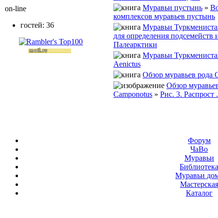
Муравьи пустынь
»
В
on-line
комплексов муравьев пустынь
гостей: 36
Муравьи Туркмениста
для определения подсемейств 
Палеарктики
Муравьи Туркмениста
Aenictus
Обзор муравьев рода 
Обзор муравье
Camponotus
»
Рис. 3. Распрост .
Форум
ЧаВо
Муравьи
Библиотек
Муравьи до
Мастерска
Каталог