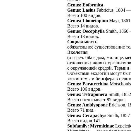
Genus: Eoformica
Genus: Lasius
Fabricius, 1804
Всего 100 видов.
Genus: Liometopum
Mayr, 1861
Всего 14 видов.
Genus: Oecophylla
Smith, 1860
Всего 13 видов.
Социальность
обязательное существование то
Экология
(от греч. oikos дом, жилище, ме
отношениях живых организмов
с окружающей средой. Термин «
Объектами экологии могут быт
экосистемы и биосфера в целом
Genus: Paratrechina
Motschouls
Всего 106 видов.
Genus: Tetraponera
Smith, 185
Всего насчитывает 85 видов.
Genus: Amblyopone
Erichson, 1
Всего 71 вид.
Genus: Cerapachys
Smith, 1857
Всего видов 141.
Subfamily: Myrmicinae
Lepeleti