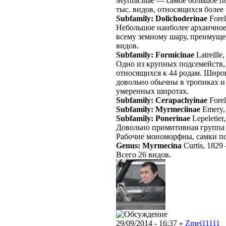
Myrmicinae — самое большое п
тыс. видов, относящихся более 
Subfamily: Dolichoderinae
Fore
Небольшое наиболее архаичное
всему земному шару, преимуще
видов.
Subfamily: Formicinae
Latreille
Одно из крупных подсемейств, 
относящихся к 44 родам. Широ
довольно обычны в тропиках 
умеренных широтах.
Subfamily: Cerapachyinae
Forel
Subfamily: Myrmeciinae
Emery,
Subfamily: Ponerinae
Lepeletier
Довольно примитивная группа 
Рабочие мономорфны, самки по
Genus: Myrmecina
Curtis, 1829
Всего 26 видов.
29/09/2014 - 16:37 »
Zmei11111