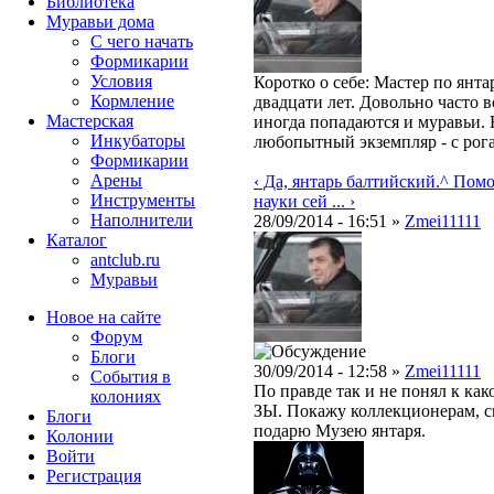
Библиотека
Муравьи дома
С чего начать
Формикарии
Условия
Коротко о себе: Мастер по янт
Кормление
двадцати лет. Довольно часто 
Мастерская
иногда попадаются и муравьи.
Инкубаторы
любопытный экземпляр - с рога
Формикарии
Арены
‹ Да, янтарь балтийский.
^ Помо
Инструменты
науки сей ... ›
Наполнители
28/09/2014 - 16:51 »
Zmei11111
Каталог
antclub.ru
Муравьи
Новое на сайте
Форум
Блоги
30/09/2014 - 12:58 »
Zmei11111
События в
По правде так и не понял к как
колониях
ЗЫ. Покажу коллекционерам, см
Блоги
подарю Музею янтаря.
Колонии
Войти
Peгиcтpaция