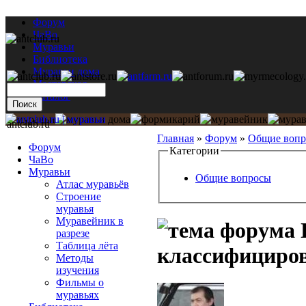
Форум
ЧаВо
Муравьи
Библиотека
Муравьи дома
Мастерская
Каталог
antclub.ru
Главная
»
Форум
»
Общие воп
Форум
Категории
ЧаВо
Муравьи
Общие вопросы
Атлас муравьёв
Строение
муравья
Муравейник в
разрезе
Таблица лёта
классифициро
Методы
изучения
Фильмы о
муравьях