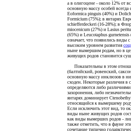
а в олигоцене - около 12% от 
основную массу особей всегда 
Eoformica pinguis (40%) и Dolich
Formicium (75%); в янтарях Евро
schiefferdeckeri (16-28%); в Фло
miocenicum (27%) и Lasius perit
(65%) и Leucotaphus gurnetensi
означает, что появились виды с
высоким уровнем развития
соц
ныне вымершим родам, но в це
живущих родов становится сущ
Показательны в этом отноше
(балтийский, ровенский, саксон
основную массу инклюзов в них
сходен. Некоторые различия в 
определяются либо различиями
захоронения, либо незначитель
янтарях доминирует Ctenobethyl
относящийся к вымершему роду
Если исключить этот вид, то ок
виды ныне живущих родов сост
как виды вымерших родов - ли
также отметить, что в фауне э
сочетание типично голарктическ