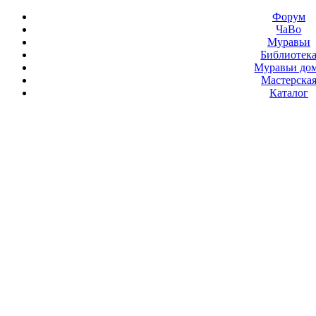
Форум
ЧаВо
Муравьи
Библиотек
Муравьи до
Мастерска
Каталог