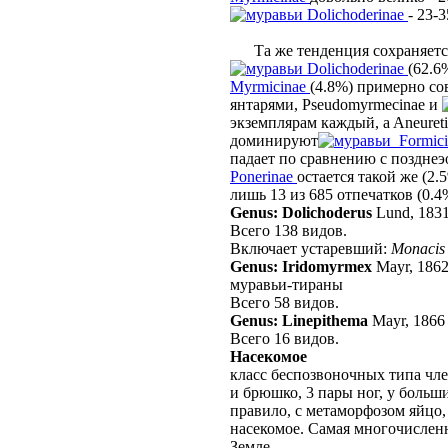
Dolichoderinae
- 23-
Та же тенденция сохраняется
Dolichoderinae
(62.6
Myrmicinae
(4.8%) примерно с
янтарями, Pseudomyrmecinae и
экземплярам каждый, a Aneuret
доминируют
Formic
падает по сравнению с позднеэ
Ponerinae
остается такой же (2.5
лишь 13 из 685 отпечатков (0.4
Genus: Dolichoderus
Lund, 183
Всего 138 видов.
Включает устаревший:
Monacis
Genus: Iridomyrmex
Mayr, 186
муравьи-тираны
Всего 58 видов.
Genus: Linepithema
Mayr, 1866
Всего 16 видов.
Насекомое
класс беспозвоночных типа чле
и брюшко, 3 пары ног, у больш
правило, с метаморфозом яйцо,
насекомое. Самая многочислен
Земле.