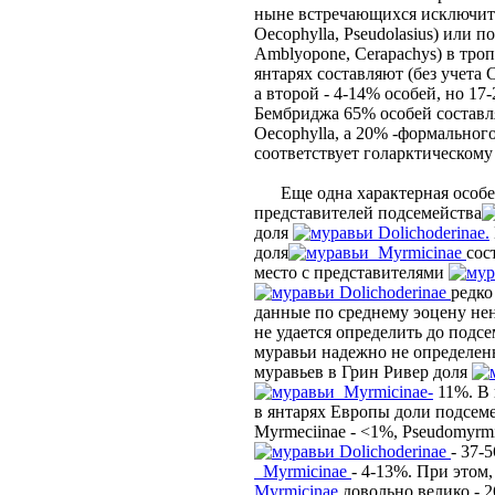
ныне встречающихся исключите
Oecophylla, Pseudolasius) или п
Amblyopone, Cerapachys) в тро
янтарях составляют (без учета 
а второй - 4-14% особей, но 1
Бембриджа 65% особей составл
Oecophylla, a 20% -формального
соответствует голарктическому 
Еще одна характерная особенн
представителей подсемейства
доля
Dolichoderinae.
доля
Myrmicinae
сос
место с представителями
Dolichoderinae
редко
данные по среднему эоцену н
не удается определить до подсе
муравьи надежно не определен
муравьев в Грин Ривер доля
Myrmicinae-
11%. В 
в янтарях Европы доли подсемей
Myrmeciinae - <1%, Pseudomyrm
Dolichoderinae
- 37-
Myrmicinae
- 4-13%. При этом,
Myrmicinae
довольно велико - 