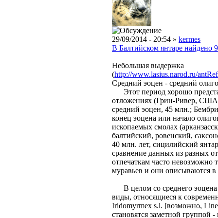
29/09/2014 - 20:54 »
kermes
В Балтийском янтаре найдено 97
Небольшая выдержка
(
http://www.lasius.narod.ru/antR
Средний эоцен - средний олиг
Этот период хорошо представ
отложениях (Грин-Ривер, США, 
средний эоцен, 45 млн.; Бемб
конец эоцена или начало олигоц
ископаемых смолах (арканзасски
балтийский, ровенский, саксон
40 млн. лет, сицилийский янтар
сравнение данных из разных от
отпечаткам часто невозможно 
муравьев и они описываются в
В целом со среднего эоцена 
виды, относящиеся к современн
Iridomyrmex s.l. [возможно, Lin
становятся заметной группой -