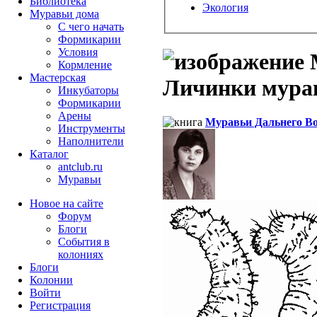
Библиотека
Экология
Муравьи дома
С чего начать
Формикарии
Условия
М
Кормление
Мастерская
Личинки муравь
Инкубаторы
Формикарии
Арены
Муравьи Дальнего В
Инструменты
Наполнители
Каталог
antclub.ru
Муравьи
Новое на сайте
Форум
Блоги
События в
колониях
Блоги
Колонии
Войти
Peгиcтpaция