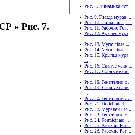
...
Рис. 8. Динамика сут
...
Рис. 9. Гнезда мурав ...
Рис. 10. Типы гнезд: ...
Р » Рис. 7.
Рис. 11. Рабочие For ...
Рис. 12. Крылья мура
...
Рис. 13. Myrmicinae ...
Рис. 14. Myrmicinae ...
Рис. 15. Крылья мура
...
Рис. 16. Скапус усик ...
Рис. 17. Лобные вали
...
Рис. 18. Гениталии с ...
Рис. 19. Лобные вали
...
Рис. 20. Гениталии с ...
Рис. 21. Dolichoderi ...
Рис. 22. Муравей Lio ...
Рис. 23. Гениталии с ...
Рис. 24. Formicinae: ...
Рис. 25. Рабочие For ...
Рис. 26. Рабочие For ...