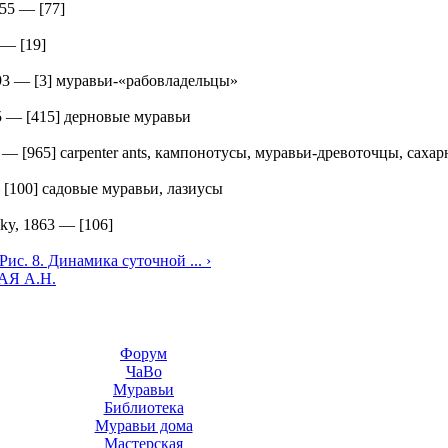
855
—
[77]
—
[19]
93
—
[3] муравьи-«рабовладельцы»
5
—
[415] дерновые муравьи
—
[965] carpenter ants, кампонотусы, муравьи-древоточцы, саха
—
[100] садовые муравьи, лазиусы
ky, 1863
—
[106]
Рис. 8. Динамика суточной ... ›
Я А.Н.
Форум
ЧаВо
Муравьи
Библиотека
Муравьи дома
Мастерская