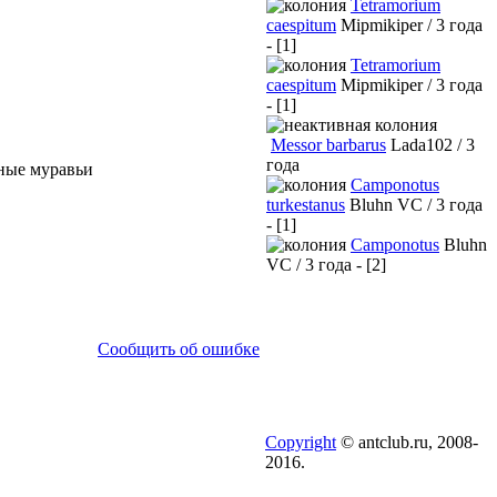
Tetramorium
caespitum
Mipmikiper / 3 года
- [1]
Tetramorium
caespitum
Mipmikiper / 3 года
- [1]
Messor barbarus
Lada102 / 3
года
рные муравьи
Camponotus
turkestanus
Bluhn VC / 3 года
- [1]
Camponotus
Bluhn
VC / 3 года - [2]
Сообщить об ошибке
Copyright
© antclub.ru, 2008-
2016.