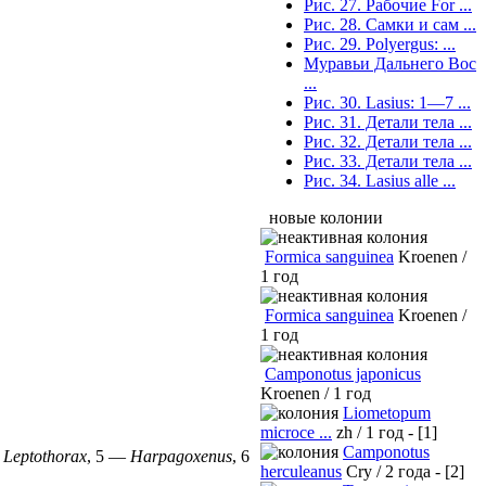
Рис. 27. Рабочие For ...
Рис. 28. Самки и сам ...
Рис. 29. Polyergus: ...
Муравьи Дальнего Вос
...
Рис. 30. Lasius: 1—7 ...
Рис. 31. Детали тела ...
Рис. 32. Детали тела ...
Рис. 33. Детали тела ...
Рис. 34. Lasius alle ...
новые колонии
Formica sanguinea
Kroenen /
1 год
Formica sanguinea
Kroenen /
1 год
Camponotus japonicus
Kroenen / 1 год
Liometopum
microce ...
zh / 1 год - [1]
Camponotus
—
Leptothorax
, 5 —
Harpagoxenus
, 6
herculeanus
Cry / 2 года - [2]