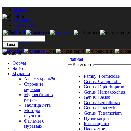
Форум
ЧаВо
Муравьи
Библиотека
Муравьи дома
Мастерская
Каталог
antclub.ru
Главная
Форум
Категории
ЧаВо
Муравьи
Family: Formicidae
Атлас муравьёв
Genus: Camponotus
Строение
Genus: Diplorhoptrum
муравья
Genus: Harpagoxenus
Муравейник в
Genus: Lasius
разрезе
Genus: Leptothorax
Таблица лёта
Genus: Paratrechina
Методы
Genus: Tetramorium
изучения
Публикации
Фильмы о
Биогеоценоз
муравьях
Насекомое