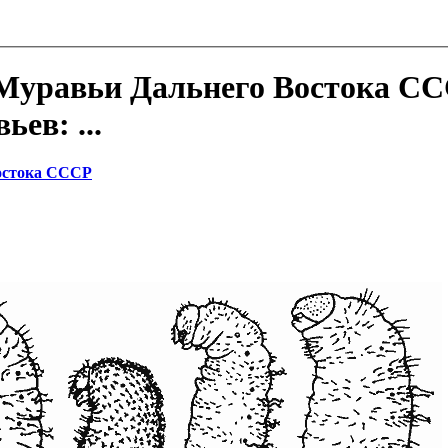
уравьи Дальнего Востока ССС
ев: ...
остока СССР