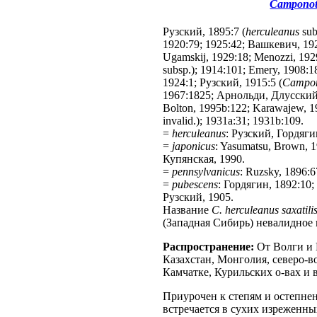
Camponotu
Рузский, 1895:7 (
herculeanus
sub
1920:79; 1925:42; Вашкевич, 19
Ugamskij, 1929:18; Menozzi, 192
subsp.); 1914:101; Emery, 1908:1
1924:1; Рузский, 1915:5 (
Campon
1967:1825; Арнольди, Длусский,
Bolton, 1995b:122; Karawajew, 1
invalid.); 1931a:31; 1931b:109.
=
herculeanus
: Рузский, Гордягин
=
japonicus
: Yasumatsu, Brown, 1
Купянская, 1990.
=
pennsylvanicus
: Ruzsky, 1896:6
=
pubescens
: Гордягин, 1892:10; 
Рузский, 1905.
Название
C. herculeanus saxatili
(Западная Сибирь) невалидное 
Распространение:
От Волги и 
Казахстан, Монголия, северо-в
Камчатке, Курильских о-вах и 
Приурочен к степям и остепнен
встречается в сухих изреженны