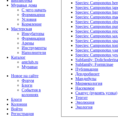
Библиотека
Species: Camponotus her
Муравьи дома
Species: Camponotus jap
С чего начать
Species: Camponotus lig
Формикарии
Species: Camponotus mac
Условия
Species: Camponotus obs
Кормление
Species: Camponotus pun
Мастерская
Species: Camponotus reic
Инкубаторы
Species: Camponotus saxa
Формикарии
Species: Camponotus spa
Арены
Species: Camponotus ton
Инструменты
Species: Camponotus va
Наполнители
Species: Camponotus yes
Каталог
Subfamily: Dolichoderin
antclub.ru
Subfamily: Formicinae
Муравьи
Публикации
Дендробионт
Новое на сайте
Мандибулы
Форум
Мирмекология
Блоги
Насекомое
События в
Скапус (рукоять усика)
колониях
Тергит
Блоги
Эволюция
Колонии
Экология
Войти
Peгиcтpaция