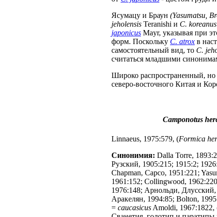
Ясумацу и Браун
(Yasumatsu, B
jeholensis
Teranishi и
C. koreanus
japonicus
Mayr, указывая при э
форм. Поскольку
C. atrox
в наст
самостоятельный вид, то
C. jeh
считаться младшими синоним
Широко распространенный, но 
северо-восточного Китая и Ко
Camponotus her
Linnaeus, 1975:579, (
Formica her
Синонимия:
Dalla Torre, 1893:
Рузский, 1905:215; 1915:2; 1926:
Chapman, Capco, 1951:221; Yasum
1961:152; Collingwood, 1962:220
1976:148; Арнольди, Длусский, 
Аракелян, 1994:85; Bolton, 1995
=
caucasicus
Amoldi, 1967:1822, 
Сванетия, голотип и паратипы в