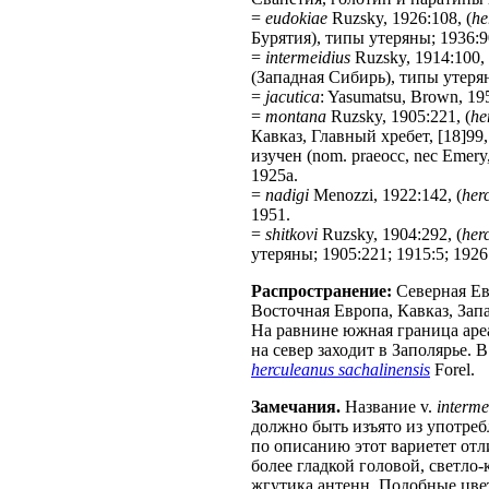
=
eudokiae
Ruzsky, 1926:108, (
he
Бурятия), типы утеряны; 1936:90;
=
intermeidius
Ruzsky, 1914:100, 
(Западная Сибирь), типы утеряны
=
jacutica
: Yasumatsu, Brown, 19
=
montana
Ruzsky, 1905:221, (
he
Кавказ, Главный хребет, [18]99,
изучен (nom. praeocc, nec Emery
1925а.
=
nadigi
Menozzi, 1922:142, (
her
1951.
=
shitkovi
Ruzsky, 1904:292, (
her
утеряны; 1905:221; 1915:5; 1926:
Распространение:
Северная Ев
Восточная Европа, Кавказ, Зап
На равнине южная граница ареа
на север заходит в Заполярье.
herculeanus sachalinensis
Forel.
Замечания.
Название v.
interme
должно быть изъято из употреб
по описанию этот вариетет от
более гладкой головой, светл
жгутика антенн. Подобные цвет