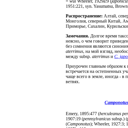
=
wui
Wheeler, 1929a:9 (
japonicu
1951:221, syn. Yasumatsu, Brown
Распространение:
Алтай, севе
Монголия, северный Китай, Аму
Приморье, Сахалин, Курильские
Замечания.
Долгое время такс
неясно, о чем говорит привед
без сомнения являются синон
aterrimus
, на мой взгляд, необ
между subsp.
aterrimus
и
C. japo
Приурочен главным образом к
встречается на остепненных уч
чаще всего в земле, иногда - 
ветвях.
Camponotus 
Emery, 1895:477 (
herculeanus pe
1907:19 (
pennsylvanicus
subsp.) (
(
Camponotus
); Wheeler, 1927:3;