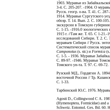
1903. Муравьи из Забайкальской 
3-4. C. 205-207. -1904. О мура
Русск. геогр. о-ва. Т. 41. C. 28
1914. Муравьи Сургутского уезд
обозр. Т. 14. Вып. 2. C. 100-10
экскурсии в Томскую губернию в
C. 1-15. -1916.0 зоологически
1915 г. //Там же. Т. 65. С 1-21
исследований Сибири. Т. 2. C. 
муравьев Сибири // Русск. энтомо
Систематический список мурав
Camponotus
(s. str.) и
Formica
(s.
C. 1-5. - 1936. Муравьи Забайк
C. 89-97. -1946. Муравьи Томск
Томского ун-та. Т. 97. C. 69-72.
Рузский МД., Гордягин А. 1894
восточной России // Тр. Казанск
C. 1-33.
Тарбинский Ю.C. 1976. Муравь
Agosti D., Collingwood С А. 1987а
(Hymenoptera, Formicidae) and a ke
Schweiz. Entomol. Ges. Bd. 60. H. 