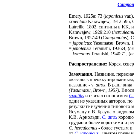
Campono
Emery, 1925a: 73 (
japonicus
var.)
cruentata
Karawajew, 1912:595, Се
Latreille, 1802, синтипы в KK, 
Karawajew, 1929:210 (
herculeanu
Brown, 1957:49 (
Camponotus
); 
=
japonicus
: Yasumatsu, Brown, 1
=
jeholensis
Teranishi, 1936:4, (
he
=
koreanus
Teranishi, 1940:71, (
h
Распространение:
Корея, севе
Замечания.
Название, первона
оказалось преоккупированным
название - v.
atrox
. В ранг вида 
(Yasumatsu, Brown, 1957)
. Впос
saxatilis
и считал синонимом
C.
один из указанных авторов, по
результате изучения типового 
Ясумацу и В. Брауна о видово
К.В. Арнольди.
C. atrox
хорошо 
грудью и более короткими и р
C. herculeanus
- более густым 
от
C. japonicus
- цветом груди