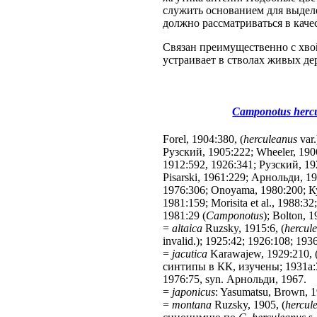
служить основанием для выдел
должно рассматриваться в кач
Связан преимущественно с хвой
устраивает в стволах живых де
Camponotus hercu
Forel, 1904:380, (
herculeanus
var
Рузский, 1905:222; Wheeler, 190
1912:592, 1926:341; Рузский, 192
Pisarski, 1961:229; Арнольди, 19
1976:306; Onoyama, 1980:200; Куп
1981:159; Morisita et al., 1988:3
1981:29 (
Camponotus
); Bolton, 
=
altaica
Ruzsky, 1915:6, (
hercule
invalid.); 1925:42; 1926:108; 1936
=
jacutica
Karawajew, 1929:210, 
синтипы в КК, изучены; 1931а:
1976:75, syn. Арнольди, 1967.
=
japonicus
: Yasumatsu, Brown, 19
=
montana
Ruzsky, 1905, (
hercul