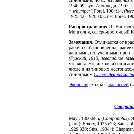
синонимию по
C. herculeanus
s.
1946:69, syn. Арнольди, 1967.
=
whymperi
: Forel, 1904:14, (
herc
1925:42; 1926:108, nec Forel, 19
Распространение:
От Восточно
Монголия, северо-восточный К
Замечания.
Отличается от кра
рабочих. Установленная ранее
данными, полученными при изу
(Рузский, 1915, невалидное назв
утеряны. Но, исходя из описан
числе и из типовых местонахож
синонимом
C. herculeanus sacha
Экология
сходна с
экологией
C.
Camponot
Mayr, 1866:885, (
Camponotus
), 
(part.); Emery, 1925a:73; Santsch
1929:330; Stitz, 1934:4; Chapma