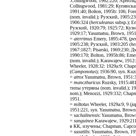
.Collingwood, 1962:220; Арноль
Collingwood, 1981:29; Купянская, 
1991:40; Bolton, 1995b: 106; Fore
(nom. invalid.); Рузский, 1905:23
1906:324 (
herculeanus
subsp.); E
Рузский, 1920:79; 1925:72; Куз
1929:17; Yasumatsu, Brown, 1951
=
aterrimus
Emery, 1895:478, (
pe
1905:238; Рузский, 1903:205 (
he
1967:1827; Pisarski, 1969:230; 
1990:170; Bolton, 1995b:86; Emer
(nom. invalid.); Karawajew, 1912:
Wheeler, 1928:32: 1929a:9; Chap
(
Camponotus
); 1936:90, syn. Ku
=
atrox
Yasumatsu, Brown, 1951:37
=
manczhuricus
Ruzsky, 1915:481
типы утеряны (nom. invalid.); 19
nom.); Menozzi, 1929:332; Chapm
1951.
=
miltotus
Wheeler, 1929a:9, 9 (
ja
1951:221, syn. Yasumatsu, Brown
=
sachalinensis
: Yasumatsu, Brown
=
sanguinea
Karawajew, 1929:211
в КК, изучены; Chapman, Capco,
=
saxatilis
: Yasumatsu, Brown, 195