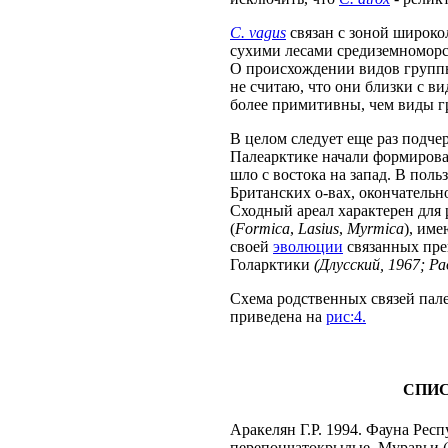
C. vagus
связан с зоной широко
сухими лесами средиземноморс
О происхождении видов груп
не считаю, что они близки с 
более примитивны, чем виды 
В целом следует еще раз подче
Палеарктике начали формироват
шло с востока на запад. В поль
Британских о-вах, окончательн
Сходный ареал характерен для 
(
Formica
,
Lasius
,
Myrmica
), им
своей
эволюции
связанных пр
Голарктики
(Длусский, 1967; Ра
Схема родственных связей пал
приведена на
рис:4.
СПИС
Аракелян Г.Р. 1994. Фауна Рес
перепончатокрылые. Муравьи (F