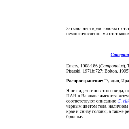
Затылочный край головы с отс
немногочисленными отстоящими
Camponotu
Emery, 1908:186 (
Camponotus
),
Pisarski, 1971b:727; Bolton, 1995
Распространение:
Турция, Ира
Я не видел типов этого вида, 
ПАН в Варшаве имеются экземп
соответствуют описанию
C. cil
черным цветом тела, наличием
крае и снизу головы, а также
брюшке.