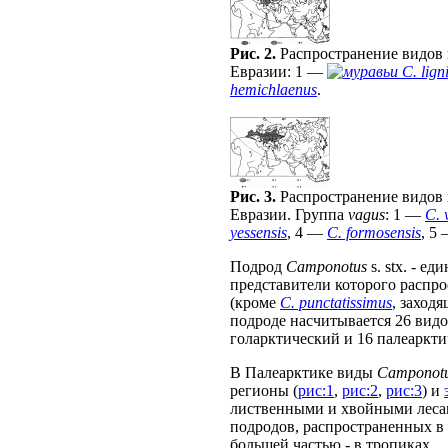
Рис. 2.
Распространение видов
Евразии: 1 —
C. lign
hemichlaenus
.
Рис. 3.
Распространение видов
Евразии. Группа
vagus
: 1 —
C. 
yessensis
, 4 —
C. formosensis
, 5
Подрод
Camponotus
s. stx. - е
представители которого распро
(кроме
C. punctatissimus
, заход
подроде насчитывается 26 видо
голарктический и 16 палеаркти
В Палеарктике виды
Camponot
регионы (
рис:1
,
рис:2
,
рис:3
) и
лиственными и хвойными лесам
подродов, распространенных в 
большей частью - в тропиках.