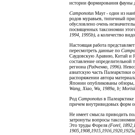
истории формирования фауны д
Camponotus
Mayr - один из на
родов муравьев, типичный прим
обусловлено очень незначител
посвященных таксономии этого
1994, 1995b)
, а количество вид
Настоящая работа представляе
пересмотреть данные по
Campo
Саудовскую Аравию, Китай и Я
составление определительной 
региона
(Радченко, 1996)
. Нево
азиатскую часть Палеарктики 
распоряжении автора материала
Японии опубликованы обзоры
Wang, Xiao, Wu, 1989a, b; Morisit
Род
Camponotus
в Палеарктике 
причем внутривидовых форм оп
Не имеет смысла приводить пол
затронуты вопросы таксономи
Это труды Фореля
(Forel, 1892,
1905,1908,1915,1916,1920,1925а,