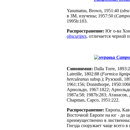
Yasumatsu, Brown, 1951:40 (
obsc
в ЗМ, изучены; 1957:50 (
Campon
1995b:103.
Распространение:
Юг о-ва Хон
obscuripes
, отличается черной 
Campon
Синонимия:
Dalla Torre, 1893:
Latreille, 1802:88 (
Formica lignip
herculeanus
subsp.); Рузский, 189
1961:156; Donisthorpe, 1950:1066
Арнольди, 1967:1822; Арнольди,
1987a:58; 1987b:283; Атанасов, 
Chapman, Capco, 1951:222.
Распространение:
Европа, Кавк
Восточной Европе на юг - до ц
преимущественно в лиственных
Гнезда сооружает чаще всего в 