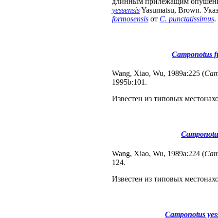
длинным прилежащим опушением
yessensis
Yasumatsu, Brown. Ук
formosensis
от
C. punctatissimus
.
Camponotus fu
Wang, Xiao, Wu, 1989a:225 (
Cam
1995b:101.
Известен из типовых местонах
Camponotus
Wang, Xiao, Wu, 1989a:224 (
Cam
124.
Известен из типовых местонах
Camponotus yes