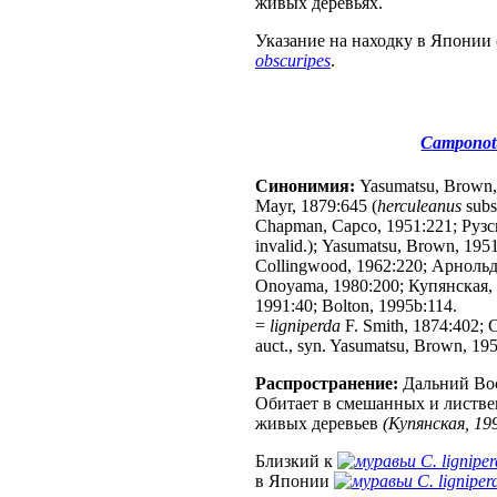
живых деревьях.
Указание на находку в Японии 
obscuripes
.
Camponotu
Синонимия:
Yasumatsu, Brown,
Mayr, 1879:645 (
herculeanus
subs
Chapman, Capco, 1951:221; Рузс
invalid.); Yasumatsu, Brown, 1951
Collingwood, 1962:220; Арнольд
Onoyama, 1980:200; Купянская, 19
1991:40; Bolton, 1995b:114.
=
ligniperda
F. Smith, 1874:402; C
auct., syn. Yasumatsu, Brown, 195
Распространение:
Дальний Вос
Обитает в смешанных и листвен
живых деревьев
(Купянская, 19
Близкий к
C. lignipe
в Японии
C. ligniper