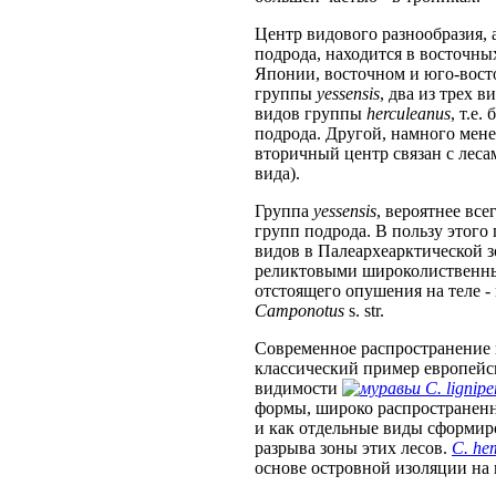
Центр видового разнообразия, а
подрода, находится в восточны
Японии, восточном и юго-вост
группы
yessensis
, два из трех 
видов группы
herculeanus
, т.е
подрода. Другой, намного мене
вторичный центр связан с лес
вида).
Группа
yessensis
, вероятнее все
групп подрода. В пользу этого
видов в Палеархеарктической з
реликтовыми широколиственным
отстоящего опушения на теле -
Camponotus
s. str.
Современное распространение
классический пример европейс
видимости
C. lignipe
формы, широко распространен
и как отдельные виды сформир
разрыва зоны этих лесов.
C. he
основе островной изоляции на 