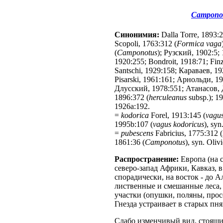
Camponot
Синонимия:
Dalla Torre, 1893:
Scopoli, 1763:312 (
Formica vaga
(
Camponotus
); Рузский, 1902:5;
1920:255; Bondroit, 1918:71; Fin
Santschi, 1929:158; Караваев, 19
Pisarski, 1961:161; Арнольди, 1
Длусский, 1978:551; Атанасов, 
1896:372 (
herculeanus
subsp.); 1
1926a:192.
=
kodorica
Forel, 1913:145 (
vagu
1995b:107 (
vagus kodoricus
), syn
=
pubescens
Fabricius, 1775:312 (
1861:36 (
Camponotus
), syn. Oliv
Распространение:
Европа (на 
северо-запад Африки, Кавказ, в
спорадически, на восток - до 
лиственные и смешанные леса,
участки (опушки, поляны, прос
Гнезда устраивает в старых пн
Слабо изменчивый вид, стоящи