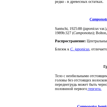
редко - в древесных остатках.
Camponotu
Santschi, 1925:88 (
japonicus
var.)
1989b:327 (
Camponotus
); Bolton
Распространение:
Центральны
Близок к
C. japonicus
, отличае
Г
Тело с необильными отстоящим
головы без отстоящих волосков;
переднегрудь может быть черно
половиной первого
тергита.
Camponotus hemic