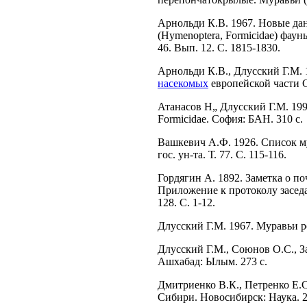
Арнольди К.В. 1967. Новые да
(Hymenoptera, Formicidae) фау
46. Вып. 12. C. 1815-1830.
Арнольди К.В., Длусский Г.М. 1
насекомых
европейской части СС
Атанасов Н„ Длусский Г.М. 199
Formicidae. София: БАН. 310 с.
Вашкевич А.Ф. 1926. Список му
гос. ун-та. Т. 77. C. 115-116.
Гордягин А. 1892. Заметка о по
Приложение к протоколу заседа
128. C. 1-12.
Длусский Г.М. 1967. Муравьи ро
Длусский Г.М., Союнов О.C., 
Ашхабад: Ылым. 273 с.
Дмитриенко В.К., Петренко Е.
Сибири. Новосибирск: Наука. 2