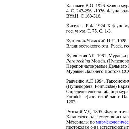
Караваев В.О. 1926. Фавна мура
4. C. 247-296. -1936. Фауна ро
ВУАН. С 163-316.
Киселева Е.Ф. 1924. К фауне му
гос. ун-та. Т. 75. C. 1-3.
Кузнецов-Угамский Н.Н. 1928. 
Владивостоксого отд. Русск. геог
Купянская АЛ. 1981. Муравьи 
Paratrechina
Motsch. (Hymenopte
Перепончатокрылые Дальнего Во
Муравьи Дальнего Востока СС
Радченко А.Г. 1994. Таксономи
(Hymenoptera, Formicidae) Еврази
Определительная таблица мура
Formicidae) азиатской части Пал
1203.
Рузский МД. 1895. Фаунистичес
Казанского о-ва естествоиспытате
Материалы по
мирмекологичес
протоколам о-ва естествоиспыта