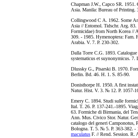
Chapman J.W., Capco SR. 1951. Ch
Asia. Manila: Bureau of Printing. 
Collingwood С A. 1962. Some Ant
Asia // Entomol. Tidschr. Arg. 83
Formicidae) from North Korea // A
309. - 1985. Hymenoptera: Fam. F
Arabia. V. 7. P. 230-302.
Dalla Torre C.G. 1893. Catalogu
systematicus et suynonymicus. 7. L
Dlussky G., Pisarski B. 1970. For
Berlin. Bd. 46. H. 1. S. 85-90.
Donisthorpe H. 1950. A first insta
Natur. Hist. V. 3. № 12. P. 1057-1
Emery C. 1894. Studi sulle formic
Ital. T. 26. P. 137-241.-1895. Via
63. Formiche di Birmania, del Tena
Ann. Mus. Civico Stor. Natur. Gen
catalogo del generi Camponotus, P
Bologna. T. 5. № 5. P. 363-382. -
maculatus
F. // Rend. Session. R. A