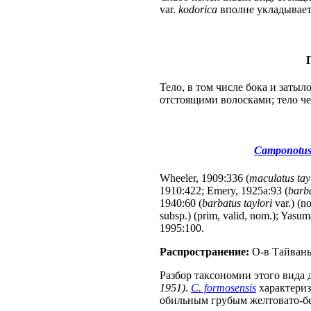
var.
kodorica
вполне укладывает
Тело, в том числе бока и заты
отстоящими волосками; тело че
Camponotus 
Wheeler, 1909:336 (
maculatus tay
1910:422; Emery, 1925a:93 (
barb
1940:60 (
barbatus taylori
var.) (n
subsp.) (prim, valid, nom.); Yasu
1995:100.
Распространение:
О-в Тайвань
Разбор таксономии этого вида
1951)
.
C. formosensis
характериз
обильным грубым желтовато-бе