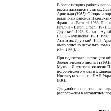
В более поздних работах вопр
рассматривались в статьях Ясу
Арнольди
(1967)
. Обзоры и оп
различных районов Палеарктики
Франции - Bernard, 1968; Польши 
Италии – Baroni Urbani, 1971,
Длусский, 1978; Балкан - Agosti
СССР - Купянская, 1981, 1990; 
Атанасов, Длусский, 1992; Арм
было описано несколько новы
Kim, 1994)
.
При подготовке настоящего об
Зоологического института РАН
Музея и Института зоологии 
исторического музея в Будапе
Института зоологии НАН Украи
(КК).
Для удобства пользования виды
расположены в алфавитном пор