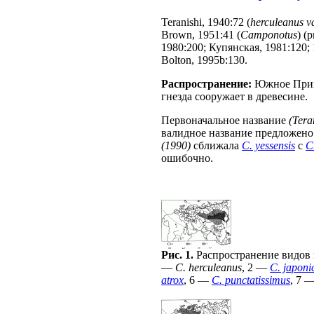
Teranishi, 1940:72 (
herculeanus v
Brown, 1951:41 (
Camponotus
) (
1980:200; Купянская, 1981:120; 19
Bolton, 1995b:130.
Распространение:
Южное Примо
гнезда сооружает в древесине.
Первоначальное название
(Tera
валидное название предложено
(1990)
сближала
C. yessensis
с
C
ошибочно.
Рис. 1.
Распространение видов
—
C. herculeanus
, 2 —
C. japoni
atrox
, 6 —
C. punctatissimus
, 7 