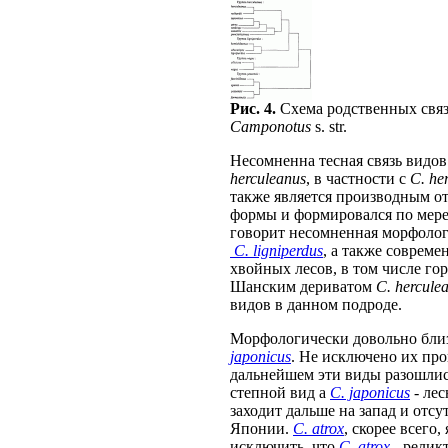
Рис. 4.
Схема родственных связ
Camponotus
s. str.
Несомненна тесная связь видо
herculeanus
, в частности с
C. he
также является производным о
формы и формировался по мере
говорит несомненная морфолог
C. ligniperdus
, а также соврем
хвойных лесов, в том числе го
Шанским дериватом
C. hercule
видов в данном подроде.
Морфологически довольно бли
japonicus
. Не исключено их про
дальнейшем эти виды разошли
степной вид а
C. japonicus
- лес
заходит дальше на запад и отсу
Японии.
C. atrox
, скорее всего
исключить, что
C. atrox
- релик