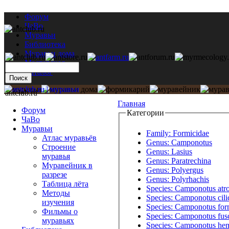
Форум
ЧаВо
Муравьи
Библиотека
Муравьи дома
Мастерская
Каталог
antclub.ru
Главная
Форум
Категории
ЧаВо
Муравьи
Family: Formicidae
Атлас муравьёв
Genus: Camponotus
Строение
Genus: Lasius
муравья
Genus: Paratrechina
Муравейник в
Genus: Polyergus
разрезе
Genus: Polyrhachis
Таблица лёта
Species: Camponotus atr
Методы
Species: Camponotus cili
изучения
Species: Camponotus for
Фильмы о
Species: Camponotus fusc
муравьях
Species: Camponotus he