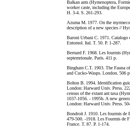
Balkan ants (Hymenoptera, Formici
worker caste, including the Europe
H. 3-4. S. 261-293.
Azuma M. 1977. On the myrmecol
description of a new species // Hy
Baroni Urbani C. 1971. Catalogo de
Entomol. Ital. T. 50. P. 1-287.
Bernard F. 1968. Les fourmis (Hy
septemrionale. Paris. 411 p.
Bingham C.T. 1903. The Fauna of 
and Cucko-Wasps. London. 506 p
Bolton B. 1994. Identification gui
London: Harward Univ. Press. 222
census of the extant ant taxa (Hyme
1037-1056. - 1995b. A new general
London: Harward Univ. Press. 504
Bondroit J. 1910. Les fourmis de B
479-500. -1918. Les Fourmis de Fr
France. T. 87. P. 1-174.