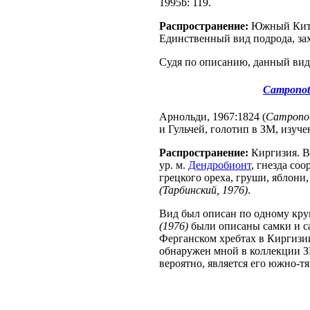
1995b: 119.
Распространение:
Южный Китай
Единственный вид подрода, за
Судя по описанию, данный вид
Camponotu
Арнольди, 1967:1824 (
Campono
и Гульчей, голотип в ЗМ, изучен
Распространение:
Киргизия. Вс
ур. м.
Дендробионт
, гнезда соо
грецкого ореха, груши, яблони
(Тарбинский, 1976)
.
Вид был описан по одному кру
(1976)
были описаны самки и с
Ферганском хребтах в Киргизии
обнаружен мной в коллекции 
вероятно, является его южно-т