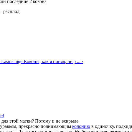
ли последние 2 кокона
:
-расплод
 Lasius niger
Коконы, как я понял, не р ... ›
rd
е для этой матки? Потому и не вскрыла.
муравьям, прекрасно поднимающим
колонию
в одиночку, подкид
льтаты. Да, я сам так иногда делаю. Но большинство результато