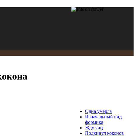
кокона
Одна умерла
Изначальный вид
формика
Жду яиц
Подкинул коконов