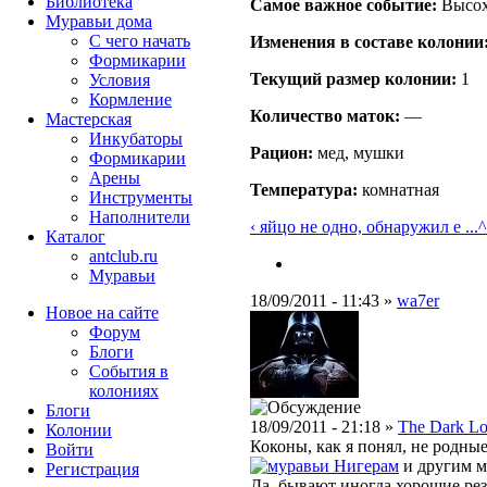
Библиотека
Самое важное событие:
Высох
Муравьи дома
С чего начать
Изменения в составе кoлонии
Формикарии
Текущий размер кoлонии:
1
Условия
Кормление
Количество маток:
—
Мастерская
Инкубаторы
Рацион:
мед, мушки
Формикарии
Арены
Температура:
комнатная
Инструменты
Наполнители
‹ яйцо не одно, обнаружил е ...
^
Каталог
antclub.ru
Муравьи
18/09/2011 - 11:43 »
wa7er
Новое на сайте
Форум
Блоги
События в
колониях
Блоги
18/09/2011 - 21:18 »
The Dark Lo
Колонии
Коконы, как я понял, не родны
Войти
Нигерам
и другим 
Peгиcтpaция
Да, бывают иногда хорошие резу