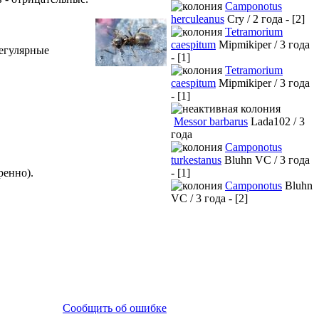
Camponotus
herculeanus
Cry / 2 года - [2]
Tetramorium
caespitum
Mipmikiper / 3 года
регулярные
- [1]
Tetramorium
caespitum
Mipmikiper / 3 года
- [1]
Messor barbarus
Lada102 / 3
года
Camponotus
turkestanus
Bluhn VC / 3 года
ренно).
- [1]
Camponotus
Bluhn
VC / 3 года - [2]
Сообщить об ошибке