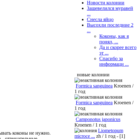
Новости колонии
Зашевелился муравей
...
Снесла яйцо
Высохли последние 2
...
Коконы, как я
понял, ...
Да и скорее всего
эт ...
Спасибо за
информаци ...
новые колонии
Formica sanguinea
Kroenen /
1 год
Formica sanguinea
Kroenen /
1 год
Camponotus japonicus
Kroenen / 1 год
Liometopum
ывать коконы не нужно.
microce ...
zh / 1 год - [1]
в - отрицательные.