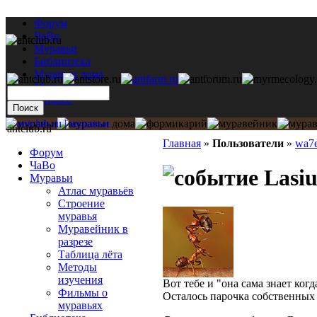
Форум
ЧаВо
Муравьи
Библиотека
Муравьи дома
Мастерская
Каталог
antclub.ru
Главная
»
Пользователи
»
wa7
Форум
ЧаВо
Lasiu
Муравьи
Атлас муравьёв
Строение
муравья
Муравейник в
разрезе
Таблица лёта
Методы
изучения
Вот тебе и "она сама знает ког
Фильмы о
Осталось парочка собственных 
муравьях