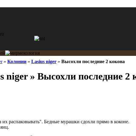
er
»
Колонии
»
Lasius niger
»
Высохли последние 2 кокона
s niger » Высохли последние 2 
да их распаковывать". Бедные мурашки сдохли прямо в коконе.
яиц.