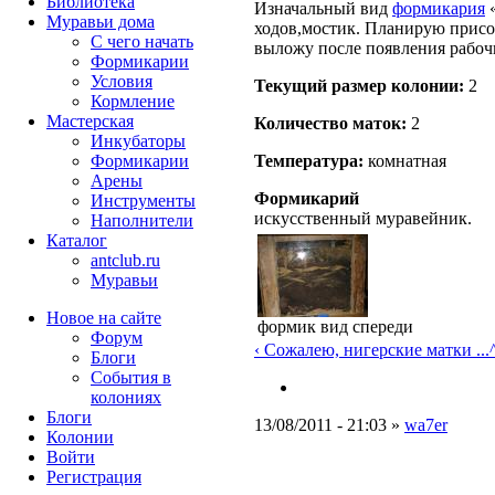
Библиотека
Изначальный вид
формикария
«
Муравьи дома
ходов,мостик. Планирую присо
С чего начать
выложу после появления рабоч
Формикарии
Условия
Текущий размер кoлонии:
2
Кормление
Мастерская
Количество маток:
2
Инкубаторы
Температура:
комнатная
Формикарии
Арены
Формикарий
Инструменты
искусственный муравейник.
Наполнители
Каталог
antclub.ru
Муравьи
Новое на сайте
формик вид спереди
Форум
‹ Сожалею, нигерские матки ...
Блоги
События в
колониях
Блоги
13/08/2011 - 21:03 »
wa7er
Колонии
Войти
Peгиcтpaция