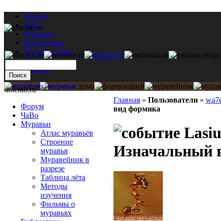
Форум
ЧаВо
Муравьи
Библиотека
Муравьи дома
Мастерская
Каталог
antclub.ru
Главная
»
Пользователи
»
wa7
Форум
вид формика
ЧаВо
Муравьи
Lasiu
Атлас муравьёв
Строение
Изначальный 
муравья
Муравейник в
разрезе
Таблица лёта
Методы
изучения
Фильмы о
муравьях