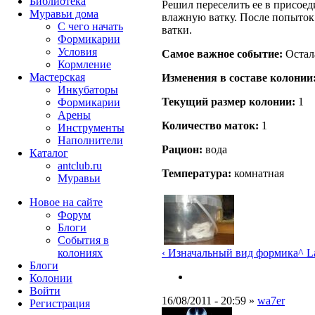
Библиотека
Решил переселить ее в присое
Муравьи дома
влажную ватку. После попыток 
С чего начать
ватки.
Формикарии
Условия
Самое важное событие:
Остала
Кормление
Мастерская
Изменения в составе кoлонии
Инкубаторы
Текущий размер кoлонии:
1
Формикарии
Арены
Количество маток:
1
Инструменты
Наполнители
Рацион:
вода
Каталог
antclub.ru
Температура:
комнатная
Муравьи
Новое на сайте
Форум
Блоги
События в
‹ Изначальный вид формика
^ L
колониях
Блоги
Колонии
Войти
16/08/2011 - 20:59 »
wa7er
Peгиcтpaция