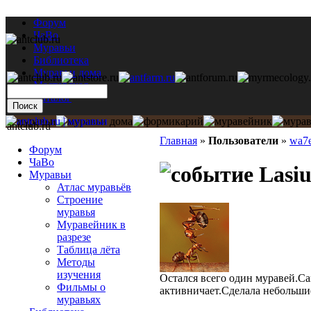
Форум
ЧаВо
Муравьи
Библиотека
Муравьи дома
Мастерская
Каталог
antclub.ru
Главная
»
Пользователи
»
wa7
Форум
ЧаВо
Lasiu
Муравьи
Атлас муравьёв
Строение
муравья
Муравейник в
разрезе
Таблица лёта
Методы
изучения
Остался всего один муравей.Са
Фильмы о
активничает.Сделала небольшие
муравьях