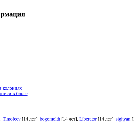
ормация
в колониях
аписи в блоге
]
,
Timofeev
[14 лет]
,
bogomolth
[14 лет]
,
Liberator
[14 лет]
,
sigityan
[