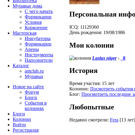
Библиотека
Муравьи дома
С чего начать
Персональная инф
Формикарии
Условия
ICQ:
11129360
Кормление
День рождения:
19/08/1986
Мастерская
Инкубаторы
Мои колонии
Формикарии
Арены
Инструменты
Lasius niger
-
_8
Наполнители
Каталог
История
antclub.ru
Муравьи
Время участия:
15 лет
Новое на сайте
Колонии:
Посмотреть события 
Форум
Блог:
Просмотреть последние з
Блоги
События в
Любопытные
колониях
Блоги
Колонии
Недавно смотрели:
Fess
[13 лет
Войти
Peгиcтpaция