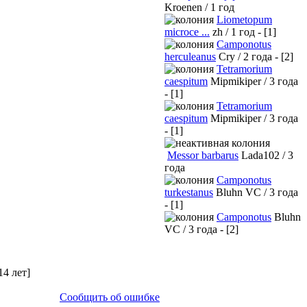
Kroenen / 1 год
Liometopum
microce ...
zh / 1 год - [1]
Camponotus
herculeanus
Cry / 2 года - [2]
Tetramorium
caespitum
Mipmikiper / 3 года
- [1]
Tetramorium
caespitum
Mipmikiper / 3 года
- [1]
Messor barbarus
Lada102 / 3
года
Camponotus
turkestanus
Bluhn VC / 3 года
- [1]
Camponotus
Bluhn
VC / 3 года - [2]
14 лет]
Сообщить об ошибке