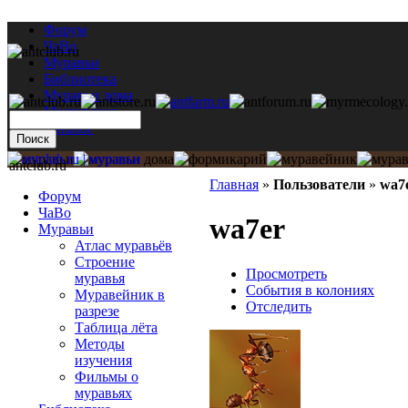
Форум
ЧаВо
Муравьи
Библиотека
Муравьи дома
Мастерская
Каталог
antclub.ru
Главная
»
Пользователи
»
wa7
Форум
ЧаВо
wa7er
Муравьи
Атлас муравьёв
Строение
Просмотреть
муравья
События в колониях
Муравейник в
Отследить
разрезе
Таблица лёта
Методы
изучения
Фильмы о
муравьях