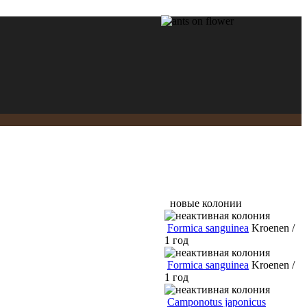
новые колонии
Formica sanguinea
Kroenen /
1 год
Formica sanguinea
Kroenen /
1 год
Camponotus japonicus