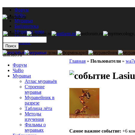
Форум
ЧаВо
Муравьи
Библиотека
Муравьи дома
Мастерская
Каталог
antclub.ru
Главная
»
Пользователи
»
wa7
Форум
ЧаВо
Lasiu
Муравьи
Атлас муравьёв
Строение
муравья
Муравейник в
разрезе
Таблица лёта
Методы
изучения
Фильмы о
муравьях
Самое важное событие:
+6 ко