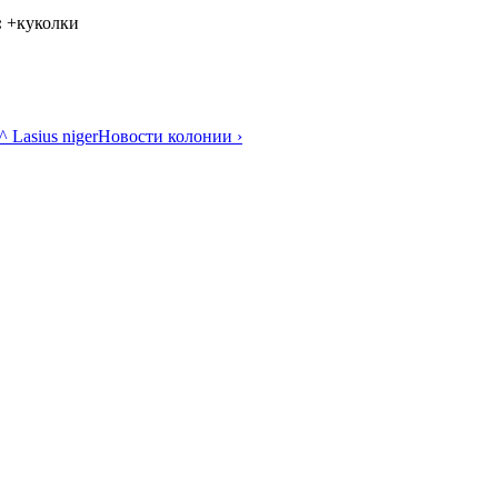
:
+куколки
^ Lasius niger
Новости колонии ›