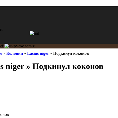
er
»
Колонии
»
Lasius niger
»
Подкинул коконов
s niger » Подкинул коконов
конов