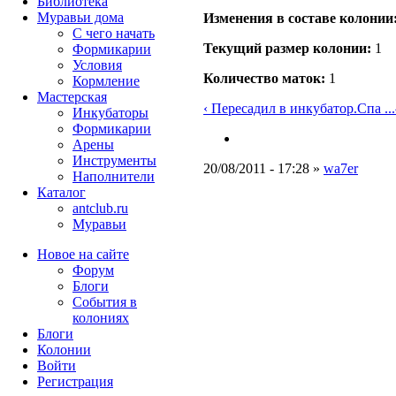
Библиотека
Муравьи дома
Изменения в составе кoлонии
С чего начать
Текущий размер кoлонии:
1
Формикарии
Условия
Количество маток:
1
Кормление
Мастерская
‹ Пересадил в инкубатор.Спа ...
Инкубаторы
Формикарии
Арены
Инструменты
20/08/2011 - 17:28 »
wa7er
Наполнители
Каталог
antclub.ru
Муравьи
Новое на сайте
Форум
Блоги
События в
колониях
Блоги
Колонии
Войти
Peгиcтpaция