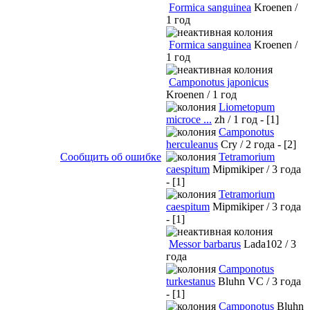
Formica sanguinea
Kroenen /
1 год
Formica sanguinea
Kroenen /
1 год
Camponotus japonicus
Kroenen / 1 год
Liometopum
microce ...
zh / 1 год - [1]
Camponotus
herculeanus
Cry / 2 года - [2]
Сообщить об ошибке
Tetramorium
caespitum
Mipmikiper / 3 года
- [1]
Tetramorium
caespitum
Mipmikiper / 3 года
- [1]
Messor barbarus
Lada102 / 3
года
Camponotus
turkestanus
Bluhn VC / 3 года
- [1]
Camponotus
Bluhn