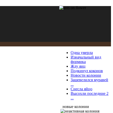
Одна умерла
Изначальный вид
формика
Жду яиц
Подкинул коконов
Новости колонии
Зашевелился муравей
...
Снесла яйцо
Высохли последние 2
...
новые колонии