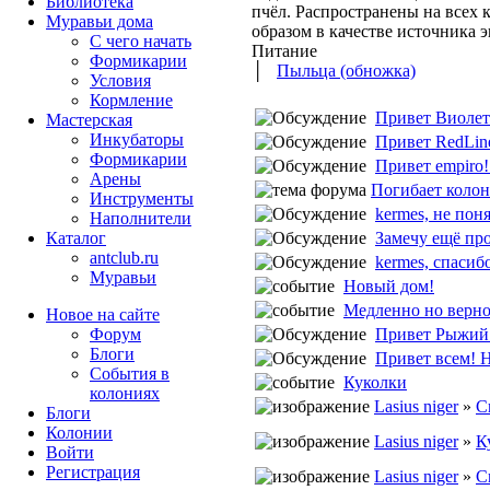
Библиотека
пчёл. Распространены на всех
Муравьи дома
образом в качестве источника 
С чего начать
Питание
Формикарии
│
Пыльца (обножка)
Условия
Кормление
Привет Виолета
Мастерская
Инкубаторы
Привет RedLine
Формикарии
Привет empiro! а
Арены
Погибает колон
Инструменты
kermes, не понял
Наполнители
Замечу ещё про
Каталог
antclub.ru
kermes, спасибо
Муравьи
Новый дом!
Медленно но верно
Новое на сайте
Привет Рыжий З
Форум
Блоги
Привет всем! Ну
События в
Куколки
колониях
Lasius niger
»
С
Блоги
Колонии
Lasius niger
»
К
Войти
Peгиcтpaция
Lasius niger
»
С