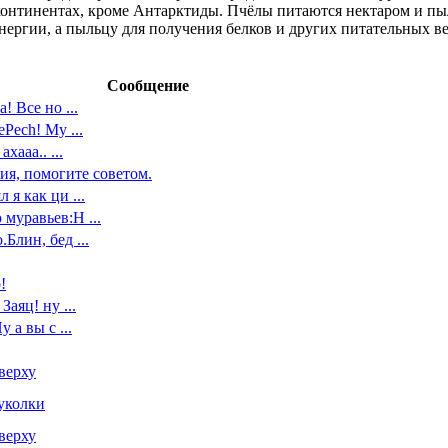
 континентах, кроме Антарктиды. Пчёлы питаются нектаром и пы
энергии, а пыльцу для получения белков и других питательных в
Сообщение
! Все но ...
Pech! Му ...
хааа.. ...
ия, помогите советом.
 я как ци ...
 муравьев:Н ...
.Блин, бед ...
!
аяц! ну ...
 а вы с ...
верху
уколки
верху