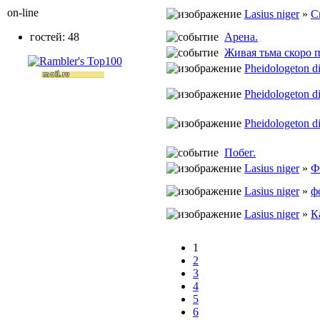
on-line
Lasius niger
»
С
Арена.
гостей: 48
Живая тьма скоро 
Pheidologeton d
Pheidologeton d
Pheidologeton d
Побег.
Lasius niger
»
Ф
Lasius niger
»
ф
Lasius niger
»
К
1
2
3
4
5
6