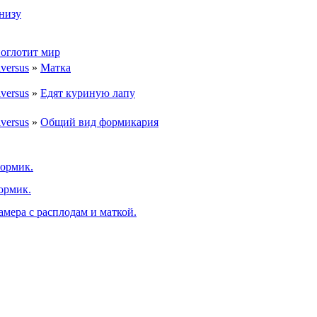
низу
поглотит мир
iversus
»
Матка
iversus
»
Едят куриную лапу
iversus
»
Общий вид формикария
ормик.
ормик.
амера с расплодам и маткой.