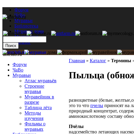
Форум
ЧаВо
Муравьи
Библиотека
Муравьи дома
Мастерская
Каталог
antclub.ru
Главная
»
Каталог
»
Термины
Форум
ЧаВо
Пыльца (обно
Муравьи
Атлас муравьёв
Строение
муравья
Муравейник в
разноцветные
(белые, желтые,
разрезе
это то что
пчелы
приносят на л
Таблица лёта
природный концентрат, содерж
Методы
аминокислотному составу обно
изучения
Фильмы о
Пчёлы
муравьях
надсемейство летающих насеко