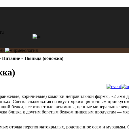
»
Питание
»
Пыльца (обножка)
жка)
оранжевые, коричневые) комочки неправильной формы, ~2-3мм 
апках. Слегка сладковатая на вкус с ярким цветочным привкусо
ащий белки, все известные витамины, ценные минеральные вещ
жка близка к другим богатым белком пищевым продуктам — мясу
мых отряда перепончатокрылых, родственное осам и муравьям. С