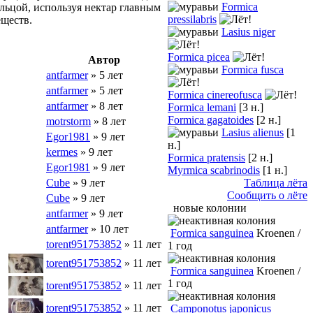
Formica
льцой, используя нектар главным
pressilabris
еществ.
Lasius niger
Formica picea
Автор
Formica fusca
antfarmer
» 5 лет
antfarmer
» 5 лет
Formica cinereofusca
antfarmer
» 8 лет
Formica lemani
[3 н.]
Formica gagatoides
[2 н.]
motrstorm
» 8 лет
Lasius alienus
[1
Egor1981
» 9 лет
н.]
kermes
» 9 лет
Formica pratensis
[2 н.]
Egor1981
» 9 лет
Myrmica scabrinodis
[1 н.]
Cube
» 9 лет
Таблица лёта
Сообщить о лёте
Cube
» 9 лет
новые колонии
antfarmer
» 9 лет
antfarmer
» 10 лет
Formica sanguinea
Kroenen /
torent951753852
» 11 лет
1 год
torent951753852
» 11 лет
Formica sanguinea
Kroenen /
1 год
torent951753852
» 11 лет
torent951753852
» 11 лет
Camponotus japonicus