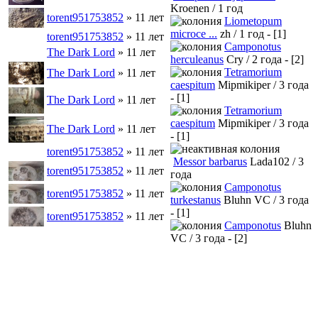
Kroenen / 1 год
torent951753852
» 11 лет
Liometopum
microce ...
zh / 1 год - [1]
torent951753852
» 11 лет
Camponotus
The Dark Lord
» 11 лет
herculeanus
Cry / 2 года - [2]
Tetramorium
The Dark Lord
» 11 лет
caespitum
Mipmikiper / 3 года
- [1]
The Dark Lord
» 11 лет
Tetramorium
caespitum
Mipmikiper / 3 года
The Dark Lord
» 11 лет
- [1]
torent951753852
» 11 лет
Messor barbarus
Lada102 / 3
torent951753852
» 11 лет
года
Camponotus
torent951753852
» 11 лет
turkestanus
Bluhn VC / 3 года
- [1]
torent951753852
» 11 лет
Camponotus
Bluhn
VC / 3 года - [2]