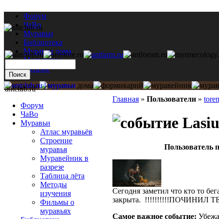
Форум
ЧаВо
Муравьи
Библиотека
Муравьи дома
Мастерская
Каталог
antclub.ru
Главная
»
Пользователи
»
tore
Форум
ЧаВо
Lasiu
Муравьи
Атлас муравьёв
Строение
Пользователь п
муравья
Муравейник в
разрезе
Таблица лёта
Методы
Сегодня заметил что кто то бег
изучения
закрыта. !!!!!!!!!!ПОЧИНИЛ 
Фильмы о
муравьях
Самое важное событие:
Убежал