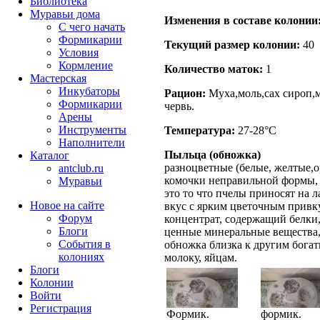
Библиотека
Муравьи дома
Изменения в составе кoлонии
С чего начать
Формикарии
Текущий размер кoлонии:
40
Условия
Кормление
Количество маток:
1
Мастерская
Инкубаторы
Рацион:
Муха,моль,сах сироп,м
Формикарии
червь.
Арены
Инструменты
Температура:
27-28°C
Наполнители
Пыльца (обножка)
Каталог
разноцветные
(белые, желтые,
antclub.ru
комочки неправильной формы,
Муравьи
это то что пчелы приносят на л
Новое на сайте
вкус с ярким цветочным прив
Форум
концентрат, содержащий белки,
Блоги
ценные минеральные вещества,
События в
обножка близка к другим бога
колониях
молоку, яйцам.
Блоги
Колонии
Войти
Peгиcтpaция
Формик.
формик.