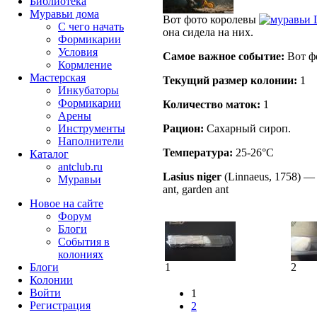
Библиотека
Муравьи дома
Вот фото королевы
С чего начать
она сидела на них.
Формикарии
Условия
Самое важное событие:
Вот ф
Кормление
Мастерская
Текущий размер кoлонии:
1
Инкубаторы
Формикарии
Количество маток:
1
Арены
Инструменты
Рацион:
Сахарный сироп.
Наполнители
Температура:
25-26°C
Каталог
antclub.ru
Lasius niger
(Linnaeus, 1758)
Муравьи
ant, garden ant
Новое на сайте
Форум
Блоги
События в
колониях
Блоги
1
2
Колонии
Войти
1
Peгиcтpaция
2