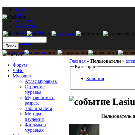
Форум
ЧаВо
Муравьи
Библиотека
Муравьи дома
Мастерская
Каталог
antclub.ru
Главная
»
Пользователи
»
tore
Форум
Категории
ЧаВо
Муравьи
Колония
Атлас муравьёв
Строение
муравья
Муравейник в
Lasiu
разрезе
Таблица лёта
Методы
Пользователь п
изучения
Фильмы о
муравьях