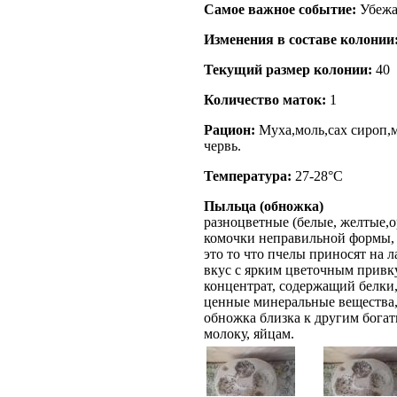
Самое важное событие:
Убежал
Изменения в составе кoлонии
Текущий размер кoлонии:
40
Количество маток:
1
Рацион:
Муха,моль,сах сироп,м
червь.
Температура:
27-28°C
Пыльца (обножка)
разноцветные
(белые, желтые,
комочки неправильной формы,
это то что пчелы приносят на л
вкус с ярким цветочным прив
концентрат, содержащий белки,
ценные минеральные вещества,
обножка близка к другим бога
молоку, яйцам.