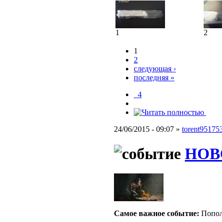
1
2
1
2
следующая ›
последняя »
_4
24/06/2015 - 09:07 »
torent95175
НОВ
Самое важное событие:
Попол