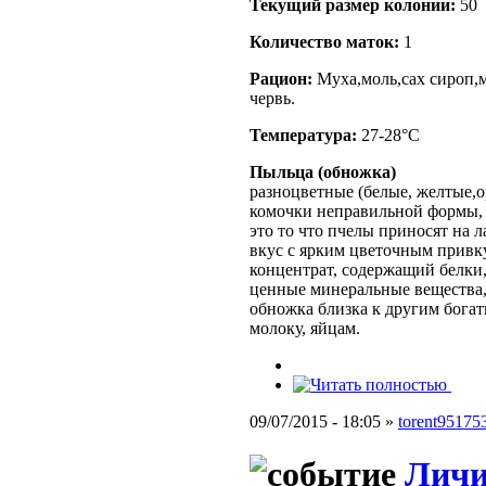
Текущий размер кoлонии:
50
Количество маток:
1
Рацион:
Муха,моль,сах сироп,м
червь.
Температура:
27-28°C
Пыльца (обножка)
разноцветные
(белые, желтые,
комочки неправильной формы,
это то что пчелы приносят на л
вкус с ярким цветочным прив
концентрат, содержащий белки,
ценные минеральные вещества,
обножка близка к другим бога
молоку, яйцам.
09/07/2015 - 18:05 »
torent95175
Лич