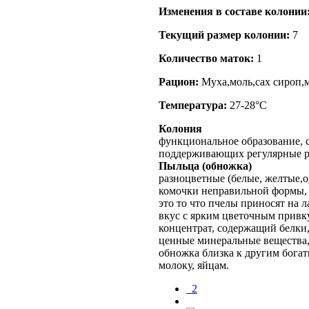
Изменения в составе кoлонии
Текущий размер кoлонии:
7
Количество маток:
1
Рацион:
Муха,моль,сах сироп,м
Температура:
27-28°C
Колония
функциональное образование, с
поддерживающих регулярные 
Пыльца (обножка)
разноцветные
(белые, желтые,
комочки неправильной формы,
это то что пчелы приносят на л
вкус с ярким цветочным прив
концентрат, содержащий белки,
ценные минеральные вещества,
обножка близка к другим бога
молоку, яйцам.
_2