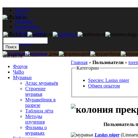
Форум
ЧаВо
Муравьи
Библиотека
Муравьи дома
Мастерская
Каталог
antclub.ru
Главная
»
Пользователи
»
tore
Форум
Категории
ЧаВо
Муравьи
Species: Lasius niger
Атлас муравьёв
Обмен опытом
Строение
муравья
Муравейник в
разрезе
Таблица лёта
Методы
изучения
Пользователь п
Фильмы о
муравьях
Lasius niger
(Linnaeu