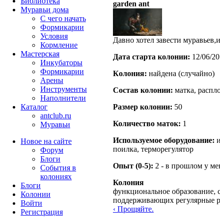
Библиотека
garden ant
Муравьи дома
С чего начать
Формикарии
Условия
Давно хотел завести муравьев,и
Кормление
Мастерская
Дата старта кoлонии:
12/06/20
Инкубаторы
Формикарии
Кoлония:
найдена (случайно)
Арены
Инструменты
Состав кoлонии:
матка, распло
Наполнители
Каталог
Размер кoлонии:
50
antclub.ru
Количество маток:
1
Муравьи
Используемое оборудование:
и
Новое на сайте
поилка, терморегулятор
Форум
Блоги
Опыт (0-5):
2 - в прошлом у м
События в
колониях
Колония
Блоги
функциональное образование, с
Колонии
поддерживающих регулярные 
Войти
‹ Прощяйте.
Peгиcтpaция