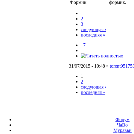
Формик.
формик.
1
2
3
следующая ›
последняя »
_7
31/07/2015 - 10:48 »
torent95175
1
2
следующая ›
последняя »
Форум
ЧаВо
Муравьи