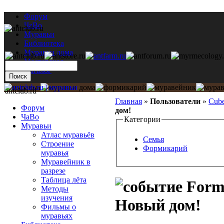
Форум
ЧаВо
Муравьи
Библиотека
Муравьи дома
Мастерская
Каталог
antclub.ru
Главная
»
Пользователи
»
Cub
Форум
дом!
ЧаВо
Категории
Муравьи
Атлас муравьёв
Семья
Строение
Формикарий
муравья
Муравейник в
разрезе
Таблица лёта
Formi
Методы
изучения
Новый дом!
Фильмы о
муравьях