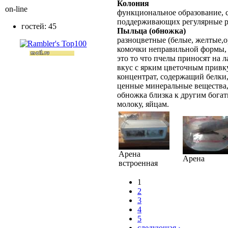
Колония
on-line
функциональное образование, с
поддерживающих регулярные 
гостей: 45
Пыльца (обножка)
разноцветные
(белые, желтые,
комочки неправильной формы,
это то что пчелы приносят на л
вкус с ярким цветочным прив
концентрат, содержащий белки,
ценные минеральные вещества,
обножка близка к другим бога
молоку, яйцам.
Арена
Арена
встроенная
1
2
3
4
5
следующая ›