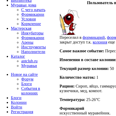
Библиотека
Пользователь п
Муравьи дома
С чего начать
Формикарии
Условия
Кормление
Мастерская
Инкубаторы
Переселил в
формикарий
,
форм
Формикарии
закрыт доступ т.к.
колония
еще 
Арены
Инструменты
Самое важное событие:
Перес
Наполнители
Каталог
Изменения в составе кoлонии
antclub.ru
Муравьи
Текущий размер кoлонии:
50
Новое на сайте
Количество маток:
1
Форум
Блоги
Рацион:
Сироп, яйцо, гаммару
События в
кузнечики, мед, компот.
колониях
Блоги
Температура:
25-26°C
Колонии
Войти
Формикарий
Peгиcтpaция
искусственный муравейник.