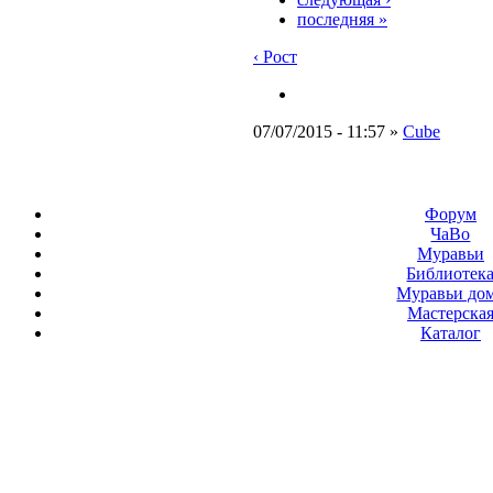
последняя »
‹ Рост
07/07/2015 - 11:57 »
Cube
Форум
ЧаВо
Муравьи
Библиотек
Муравьи до
Мастерска
Каталог