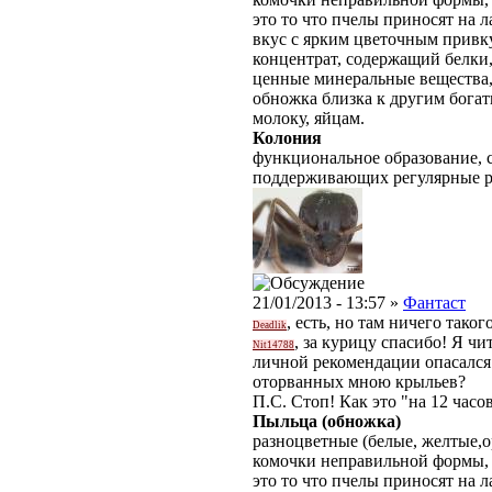
это то что пчелы приносят на л
вкус с ярким цветочным прив
концентрат, содержащий белки,
ценные минеральные вещества,
обножка близка к другим бога
молоку, яйцам.
Колония
функциональное образование, с
поддерживающих регулярные 
21/01/2013 - 13:57 »
Фантаст
, есть, но там ничего такого
Deadlik
, за курицу спасибо! Я чи
Nit14788
личной рекомендации опасался.
оторванных мною крыльев?
П.С. Стоп! Как это "на 12 часо
Пыльца (обножка)
разноцветные
(белые, желтые,
комочки неправильной формы,
это то что пчелы приносят на л