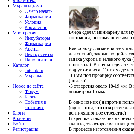
Библиотека
Муравьи дома
С чего начать
Формикарии
Условия
Кормление
Вчера сделал миниарену для му
Мастерская
состоянии, поэтому описываю н
Инкубаторы
Формикарии
Как основу для миниарены взя
Арены
для специй, закрывающийся св
Инструменты
запаха укропа и зеленого лука 
Наполнители
протекала). В стенке сделал че
Каталог
и друг от друга. С них я сделал
antclub.ru
-13 мм под пробирку соответс
Муравьи
(поилка)
Новое на сайте
-3 отверстия около 18-19 мм. В
Форум
диаметром 15 мм.
Блоги
События в
В одно из них ( напротив поил
колониях
(одно ватой, это отверстие для
Блоги
вентиляционное отверстие)
Колонии
В крышке стаканчика вырезал н
Войти
тканью, это второе вентиляцио
Peгиcтpaция
В процессе изготовления оказал