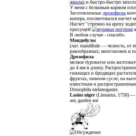
жвалах
и быстро-быстро заполз
У меня с белковым кормом плох
Заготовленные
дрозофилы
конч
кипера, посоветовался насчет м
Насчет "стремно на арену ходит
присущей
нигерам
а
В любом случае - спасибо.
Мандибулы
(лат. mandibule — челюсть, от 
ракообразных, многоножек и н
Дрозофила
мелкое буроватое или желтовато
до 4 мм в длину. Распростране
гниющих и бродящих раститель
фруктах, пивном сусле, на выт
известным и распространенным
Drosophila melanogaster.
Lasius niger
(Linnaeus, 1758)
ant, garden ant