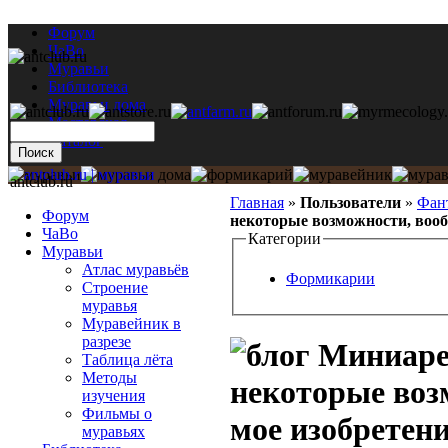
Форум
ЧаВо
Муравьи
Библиотека
Муравьи дома
Мастерская
Каталог
antclub.ru
Главная
»
Пользователи
»
Фан
Форум
некоторые возможности, вооб
ЧаВо
Категории
Муравьи
Атлас муравьёв
Формикарии
Строение
муравья
Муравейник в
разрезе
Миниарен
Таблица лёта
Методы
некоторые воз
изучения
Фильмы о
мое изобретени
муравьях