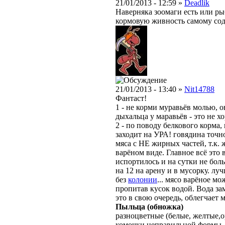
21/01/2013 - 12:59 »
Deadlik
Наверняка зоомаги есть или ры
кормовую живность самому сод
21/01/2013 - 13:40 »
Nit14788
Фантаст!
1 - не корми муравьёв молью, 
дыхальца у маравьёв - это не х
2 - по поводу белкового корма,
заходит на УРА! говядина точн
мяса с НЕ жирных частей, т.к.
варёном виде. Главное всё это 
испортилось и на сутки не боль
на 12 на арену и в мусорку. лу
без
колонии
... мясо варёное м
пропитав кусок водой. Вода зам
это в свою очередь, облегчает
Пыльца (обножка)
разноцветные
(белые, желтые,
комочки неправильной формы,