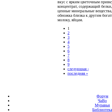
вкус с ярким цветочным прив
концентрат, содержащий белки,
ценные минеральные вещества,
обножка близка к другим бога
молоку, яйцам.
1
2
3
4
5
6
7
8
9
следующая ›
последняя »
Форум
ЧаВо
Муравьи
Библиотек