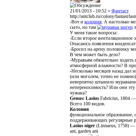
21/01/2013 - 10:52 »
Фантаст
http://antclub.ru/colony/fantast/las
-Вот и
колония
. А настолько м
сыто, но там
нигер
л
У меня такие вопросы:
-Если второе вентиляционное з
Опасаюсь появления конденсат
-Бросил на арену половинку мол
В чем может быть дело?
-Муравьям обязательно ходить 
атмосферной влажности? В проб
-Несколько месяцев назад дал 
(или моголем, точно не помню).
невероятно штынило муравьин
непереносимость? Или они эту в
чужака?
Genus: Lasius
Fabricius, 1804
Всего 100 видов.
Колония
функциональное образование, с
поддерживающих регулярные 
Lasius niger
(Linnaeus, 1758)
ant, garden ant