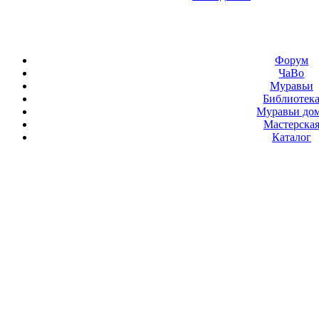
Форум
ЧаВо
Муравьи
Библиотек
Муравьи до
Мастерска
Каталог