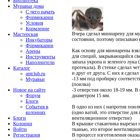
Библиотека
Муравьи дома
С чего начать
Формикарии
Условия
Кормление
Вчера сделал миниарену для му
Мастерская
состоянии, поэтому описываю н
Инкубаторы
Формикарии
Как основу для миниарены взя
Арены
для специй, закрывающийся св
Инструменты
запаха укропа и зеленого лука 
Наполнители
протекала). В стенке сделал че
Каталог
и друг от друга. С них я сделал
antclub.ru
-13 мм под пробирку соответс
Муравьи
(поилка)
Новое на сайте
-3 отверстия около 18-19 мм. В
Форум
диаметром 15 мм.
Блоги
События в
В одно из них ( напротив поил
колониях
(одно ватой, это отверстие для
Блоги
вентиляционное отверстие)
Колонии
В крышке стаканчика вырезал н
Войти
тканью, это второе вентиляцио
Peгиcтpaция
В процессе изготовления оказал