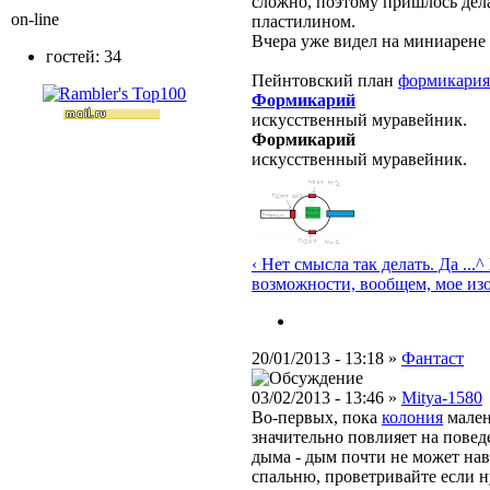
сложно, поэтому пришлось дел
on-line
пластилином.
Вчера уже видел на миниарене
гостей: 34
Пейнтовский план
формикария
Формикарий
искусственный муравейник.
Формикарий
искусственный муравейник.
‹ Нет смысла так делать. Да ...
^
возможности, вообщем, мое из
20/01/2013 - 13:18 »
Фантаст
03/02/2013 - 13:46 »
Mitya-1580
Во-первых, пока
колония
мален
значительно повлияет на повед
дыма - дым почти не может нав
спальню, проветривайте если 