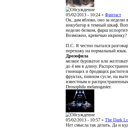
05/02/2013 - 10:24 »
Фантаст
Ок, дам яблоко, оно за неделю 
инкубатор в темный шкаф. Вопр
неделю белком, фарш испортит
Возможно, кревечью икринку?
П.С. Я честно пытался разговар
перехожу на нормальный язык.
Дрозофила
мелкое буроватое или желтовато
до 4 мм в длину. Распростране
гниющих и бродящих раститель
фруктах, пивном сусле, на выт
известным и распространенным
Drosophila melanogaster.
05/02/2013 - 10:57 »
The Dark L
Нет смысла так делать. Да и ку