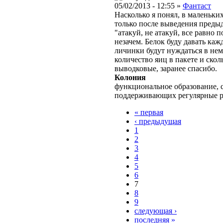
05/02/2013 - 12:55 »
Фантаст
Насколько я понял, в маленьки
только после выведения предыд
"атакуй, не атакуй, все равно 
незачем. Белок буду давать каж
личинки будут нуждаться в нем
количество яиц в пакете и сколь
выводковые, заранее спасибо.
Колония
функциональное образование, с
поддерживающих регулярные 
« первая
‹ предыдущая
1
2
3
4
5
6
7
8
9
следующая ›
последняя »