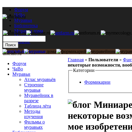
Форум
ЧаВо
Муравьи
Библиотека
Муравьи дома
Мастерская
Каталог
antclub.ru
Главная
»
Пользователи
»
Фан
Форум
некоторые возможности, вооб
ЧаВо
Категории
Муравьи
Атлас муравьёв
Формикарии
Строение
муравья
Муравейник в
разрезе
Миниарен
Таблица лёта
Методы
некоторые воз
изучения
Фильмы о
мое изобретени
муравьях