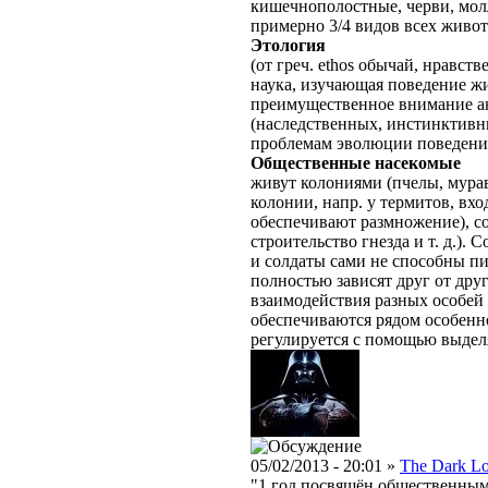
кишечнополостные, черви, молл
примерно 3/4 видов всех живо
Этология
(от греч. ethos обычай, нравств
наука, изучающая поведение жи
преимущественное внимание а
(наследственных, инстинктивн
проблемам эволюции поведени
Общественные насекомые
живут колониями (пчелы, мурав
колонии, напр. у термитов, вх
обеспечивают размножение), со
строительство гнезда и т. д.).
и солдаты сами не способны пи
полностью зависят друг от дру
взаимодействия разных особей
обеспечиваются рядом особенно
регулируется с помощью выдел
05/02/2013 - 20:01 »
The Dark L
"1 год посвящён общественны