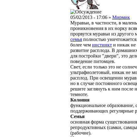
05/02/2013 - 17:06 »
Мирмик
Муравьи, в частности, в мален
проникновения в их норку всяк
прорвутся муравьи из другого 
семья
полностью уничтожается. 
более чем
инстинкт
и никак не 
развитие расплода. В домашни
для постройки "двери", это дел
поведение питомцев.
Свет, если только это не солн
ультрафиолетовый, никак не мо
расплод. При освещении муравь
но в случае постоянного освещ
решите заглянуть к ним после 
темноте.
Колония
функциональное образование, с
поддерживающих регулярные 
Семья
основная форма существования
репродуктивных (самки, самцы
(рабочие).