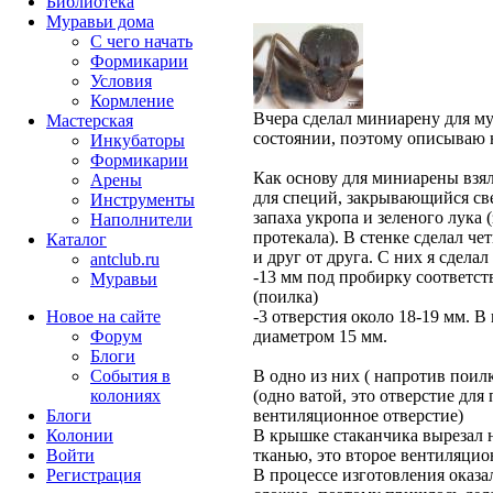
Библиотека
Муравьи дома
С чего начать
Формикарии
Условия
Кормление
Вчера сделал миниарену для му
Мастерская
состоянии, поэтому описываю н
Инкубаторы
Формикарии
Как основу для миниарены взя
Арены
для специй, закрывающийся св
Инструменты
запаха укропа и зеленого лука 
Наполнители
протекала). В стенке сделал че
Каталог
и друг от друга. С них я сделал
antclub.ru
-13 мм под пробирку соответс
Муравьи
(поилка)
Новое на сайте
-3 отверстия около 18-19 мм. В
Форум
диаметром 15 мм.
Блоги
События в
В одно из них ( напротив поил
колониях
(одно ватой, это отверстие для
Блоги
вентиляционное отверстие)
Колонии
В крышке стаканчика вырезал н
Войти
тканью, это второе вентиляцио
Peгиcтpaция
В процессе изготовления оказал