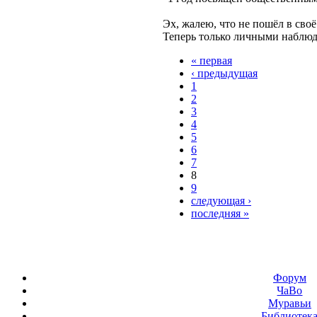
Эх, жалею, что не пошёл в своё
Теперь только личными наблюд
« первая
‹ предыдущая
1
2
3
4
5
6
7
8
9
следующая ›
последняя »
Форум
ЧаВо
Муравьи
Библиотек