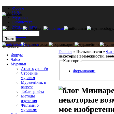
Форум
ЧаВо
Муравьи
Библиотека
Муравьи дома
Мастерская
Каталог
antclub.ru
Главная
»
Пользователи
»
Фан
Форум
некоторые возможности, вооб
ЧаВо
Категории
Муравьи
Атлас муравьёв
Формикарии
Строение
муравья
Муравейник в
разрезе
Миниарен
Таблица лёта
Методы
некоторые воз
изучения
Фильмы о
мое изобретени
муравьях