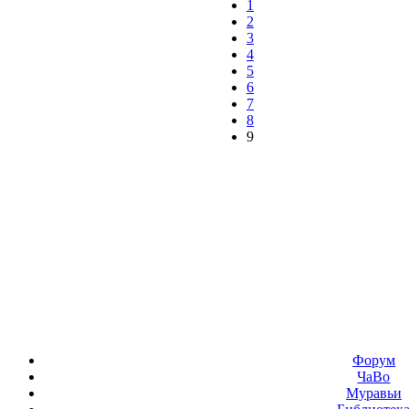
1
2
3
4
5
6
7
8
9
Форум
ЧаВо
Муравьи