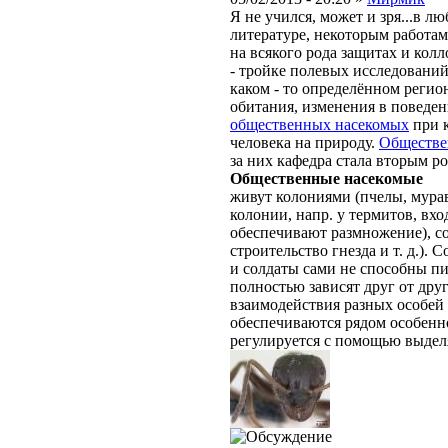
Я не учился, может и зря...в л
литературе, некоторым работам
на всякого рода защитах и колл
- тройке полевых исследований
каком - то определённом регио
обитания, изменения в поведен
общественных насекомых
при к
человека на природу.
Обществе
за них кафедра стала вторым р
Общественные насекомые
живут колониями (пчелы, мурав
колонии, напр. у термитов, вх
обеспечивают размножение), со
строительство гнезда и т. д.).
и солдаты сами не способны пи
полностью зависят друг от дру
взаимодействия разных особей
обеспечиваются рядом особенно
регулируется с помощью выдел