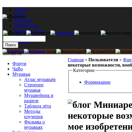
Форум
ЧаВо
Муравьи
Библиотека
Муравьи дома
Мастерская
Каталог
antclub.ru
Главная
»
Пользователи
»
Фан
Форум
некоторые возможности, вооб
ЧаВо
Категории
Муравьи
Атлас муравьёв
Формикарии
Строение
муравья
Муравейник в
разрезе
Миниарен
Таблица лёта
Методы
некоторые воз
изучения
Фильмы о
мое изобретени
муравьях