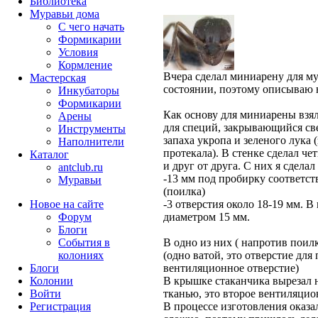
Библиотека
Муравьи дома
С чего начать
Формикарии
Условия
Кормление
Вчера сделал миниарену для му
Мастерская
состоянии, поэтому описываю н
Инкубаторы
Формикарии
Как основу для миниарены взя
Арены
для специй, закрывающийся св
Инструменты
запаха укропа и зеленого лука 
Наполнители
протекала). В стенке сделал че
Каталог
и друг от друга. С них я сделал
antclub.ru
-13 мм под пробирку соответс
Муравьи
(поилка)
Новое на сайте
-3 отверстия около 18-19 мм. В
Форум
диаметром 15 мм.
Блоги
События в
В одно из них ( напротив поил
колониях
(одно ватой, это отверстие для
Блоги
вентиляционное отверстие)
Колонии
В крышке стаканчика вырезал н
Войти
тканью, это второе вентиляцио
Peгиcтpaция
В процессе изготовления оказал