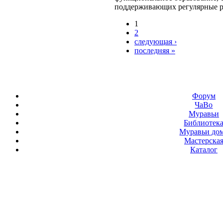
поддерживающих регулярные 
1
2
следующая ›
последняя »
Форум
ЧаВо
Муравьи
Библиотек
Муравьи до
Мастерска
Каталог