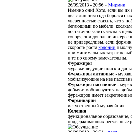
26/09/2013 - 20:56 »
Мирмик
Именно они! Хотя, если вы их 
два с лишним года боролся с и
уверенностью сказать, что я п
бегающими по мебели, косякам
достаточно залить масла в щел
говоря, они довольно интересн
не привередливы, если формик х
скорость роста
колонии
я молчу
при минимальных затратах выб
и те по своему замечательны.
Фуражиры
муравьи ведущие поиск и дост
Фуражиры активные
- мурав
мобилизующие на нее пассивн
Фуражиры пассивные
- мурав
добычи: мобилизуются на доб
фуражиров имеет закрепленные
Формикарий
искусственный муравейник.
Колония
функциональное образование, с
поддерживающих регулярные 