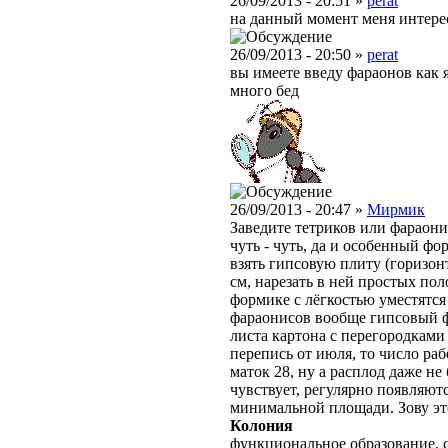
26/09/2013 - 20:51 »
perat
на данный момент меня интер
26/09/2013 - 20:50 »
perat
вы имеете введу фараонов как я
много бед
26/09/2013 - 20:47 »
Мирмик
Заведите тетриков или фараони
чуть - чуть, да и особенный ф
взять гипсовую плиту (горизонт
см, нарезать в ней простых пол
формике с лёгкостью уместятся
фараонисов вообще гипсовый ф
листа картона с перегородками 
перепись от июля, то число рабо
маток 28, ну а расплод даже не
чувствует, регулярно появляют
минимальной площади. Зову эт
Колония
функциональное образование, с