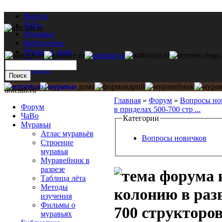
Форум
ЧаВо
Муравьи
Библиотека
Муравьи дома
Мастерская
Каталог
antclub.ru
Главная
»
Форум
»
Вопросы но
Форум
в приделах 500-700 стр ...
ЧаВо
Категории
Муравьи
Атлас муравьёв
Вопросы новичков
Строение
муравья
Муравейник в
разрезе
Таблица лёта
Методы
колонию в разв
изучения
Фильмы о
700 структоро
муравьях