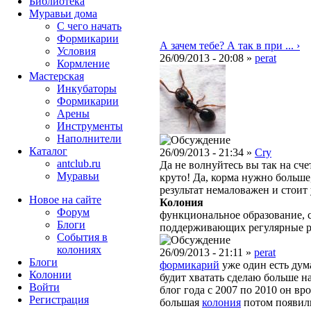
Библиотека
Муравьи дома
С чего начать
Формикарии
А зачем тебе? А так в при ... ›
Условия
26/09/2013 - 20:08 »
perat
Кормление
Мастерская
Инкубаторы
Формикарии
Арены
Инструменты
Наполнители
Каталог
26/09/2013 - 21:34 »
Cry
antclub.ru
Да не волнуйтесь вы так на сч
Муравьи
круто! Да, корма нужно больше,
результат немаловажен и стоит
Новое на сайте
Колония
Форум
функциональное образование, с
Блоги
поддерживающих регулярные 
События в
колониях
26/09/2013 - 21:11 »
perat
Блоги
формикарий
уже один есть дума
Колонии
будит хватать сделаю больше н
Войти
блог года с 2007 по 2010 он вр
Peгиcтpaция
большая
колония
потом появил