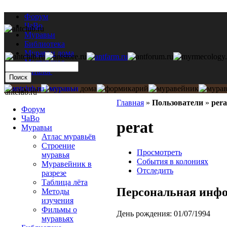
Форум
ЧаВо
Муравьи
Библиотека
Муравьи дома
Мастерская
Каталог
antclub.ru
Главная
»
Пользователи
»
pera
Форум
ЧаВо
perat
Муравьи
Атлас муравьёв
Строение
Просмотреть
муравья
События в колониях
Муравейник в
Отследить
разрезе
Таблица лёта
Персональная инф
Методы
изучения
Фильмы о
День рождения:
01/07/1994
муравьях