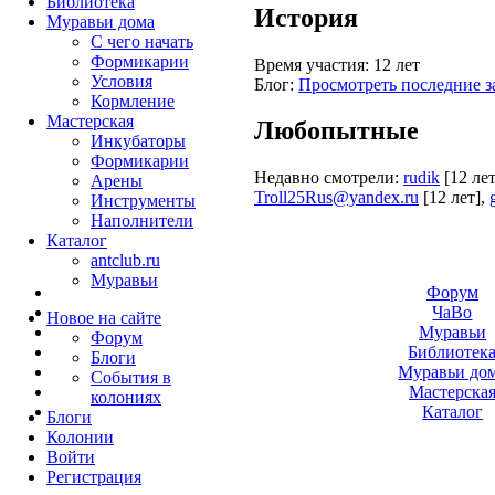
Библиотека
История
Муравьи дома
С чего начать
Формикарии
Время участия:
12 лет
Условия
Блог:
Просмотреть последние з
Кормление
Мастерская
Любопытные
Инкубаторы
Формикарии
Недавно смотрели:
rudik
[12 лет
Арены
Troll25Rus@yandex.ru
[12 лет]
,
Инструменты
Наполнители
Каталог
antclub.ru
Муравьи
Форум
ЧаВо
Новое на сайте
Муравьи
Форум
Библиотек
Блоги
Муравьи до
События в
Мастерска
колониях
Каталог
Блоги
Колонии
Войти
Peгиcтpaция