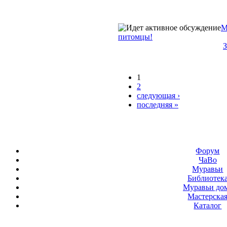
М
питомцы!
З
1
2
следующая ›
последняя »
Форум
ЧаВо
Муравьи
Библиотек
Муравьи до
Мастерска
Каталог