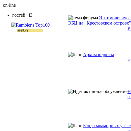
on-line
гостей: 43
Энтомологичес
ЭБЦ на "Крестовском острове"
P 
Архимандриты
s
Н
s
Банда мраморных усач
s