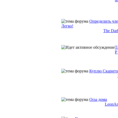
Определить чл
Легко!
The Dar
Т
P 
Куплю Скарито
Осы дома
LeonA