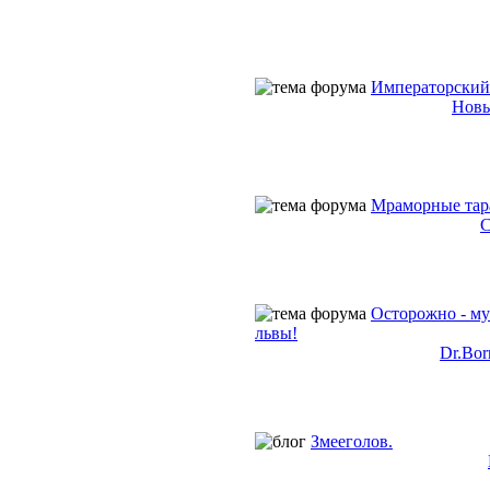
Императорский
Новы
Мраморные тар
С
Осторожно - м
львы!
Dr.Bor
Змееголов.