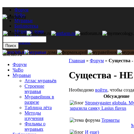
Форум
ЧаВо
Муравьи
Библиотека
Муравьи дома
Мастерская
Каталог
antclub.ru
Главная
»
Форум
»
Существа -
Форум
ЧаВо
Существа - НЕ
Муравьи
Атлас муравьёв
Строение
Необходимо
войти
, чтобы созд
муравья
Обсуждение
Муравейник в
разрезе
Strongygaster globula. 
Таблица лёта
заразила самку Lasius flavus
Методы
изучения
Термиты
Фильмы о
М
муравьях
И еще)