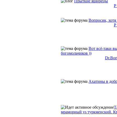
Прыткие ящирецы
P 
Вопросик, хотя 
P 
Вот всё-таки в
богомольчиков ))
Dr.Bor
Ахатины в доб
Т
мраморный vs туркменский. К