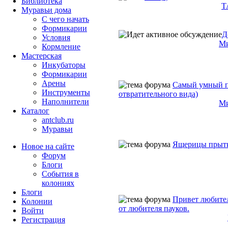
Библиотека
T
Муравьи дома
С чего начать
Формикарии
Д
Условия
М
Кормление
Мастерская
Инкубаторы
Формикарии
Арены
Самый умный п
Инструменты
отвратительного вида)
Наполнители
М
Каталог
antclub.ru
Муравьи
Ящерицы прыт
Новое на сайте
Форум
Блоги
События в
колониях
Блоги
Привет любите
Колонии
от любителя пауков.
Войти
Peгиcтpaция