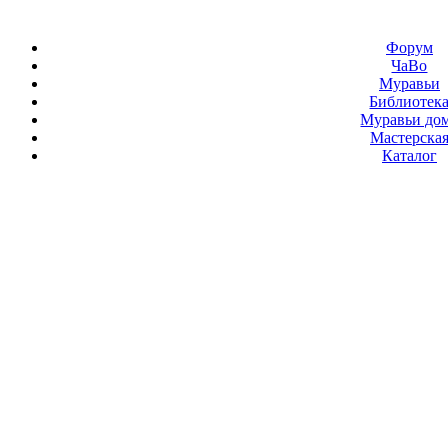
Форум
ЧаВо
Муравьи
Библиотек
Муравьи до
Мастерска
Каталог