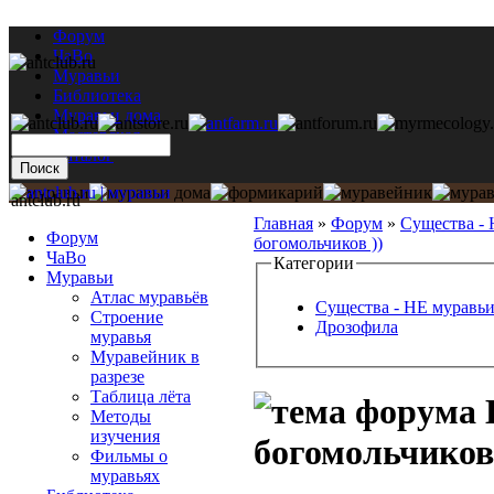
Форум
ЧаВо
Муравьи
Библиотека
Муравьи дома
Мастерская
Каталог
antclub.ru
Главная
»
Форум
»
Существа -
Форум
богомольчиков ))
ЧаВо
Категории
Муравьи
Атлас муравьёв
Существа - НЕ муравь
Строение
Дрозофила
муравья
Муравейник в
разрезе
Таблица лёта
Методы
изучения
богомольчиков 
Фильмы о
муравьях