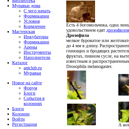
Библиотека
Муравьи дома
С чего начать
Формикарии
Условия
Есть 4 богомольчика, одна линьк
Кормление
удовольствием едят
дрозофило
Мастерская
Дрозофила
Инкубаторы
мелкое буроватое или желтовато
Формикарии
до 4 мм в длину. Распростране
Арены
гниющих и бродящих раститель
Инструменты
фруктах, пивном сусле, на выт
Наполнители
известным и распространенным
Каталог
Drosophila melanogaster.
antclub.ru
Муравьи
Новое на сайте
Форум
Блоги
События в
колониях
Блоги
Колонии
Войти
Peгиcтpaция
А вот