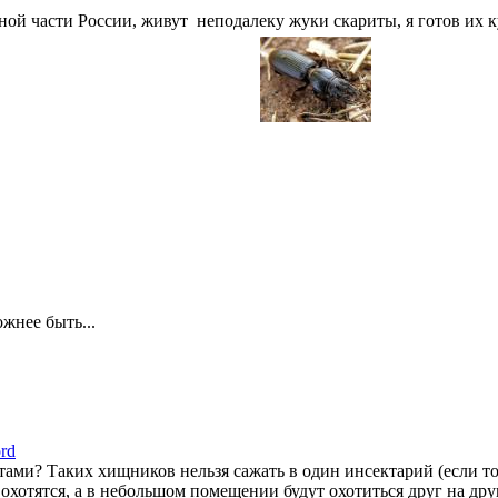
жной части России, живут неподалеку жуки скариты, я готов их к
жнее быть...
rd
итами? Таких хищников нельзя сажать в один инсектарий (если т
охотятся, а в небольшом помещении будут охотиться друг на друга