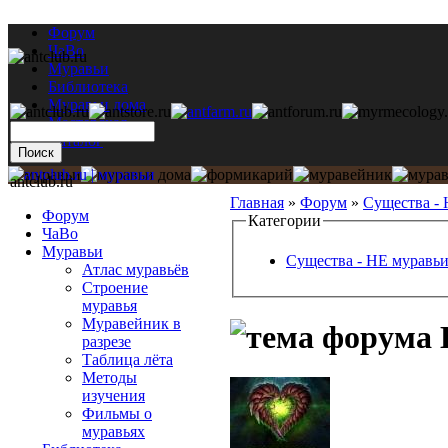
Форум
ЧаВо
Муравьи
Библиотека
Муравьи дома
Мастерская
Каталог
antclub.ru
Главная
»
Форум
»
Существа -
Форум
Категории
ЧаВо
Муравьи
Существа - НЕ муравь
Атлас муравьёв
Строение
муравья
Муравейник в
разрезе
Таблица лёта
Методы
изучения
Фильмы о
муравьях