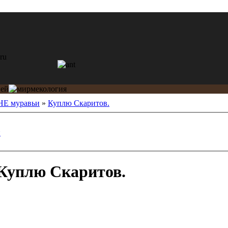
 НЕ муравьи
»
Куплю Скаритов.
и
Куплю Скаритов.