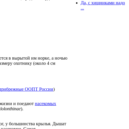
Да, с хищниками надо
...
тся в вырытой им норке, а ночью
змеру охотнику (около 4 см
 прибрежные ООПТ России
)
 жизни и поедают
насекомых
lolonthinae
).
ног, у большинства крылья. Дышат
 насекомое. Самая