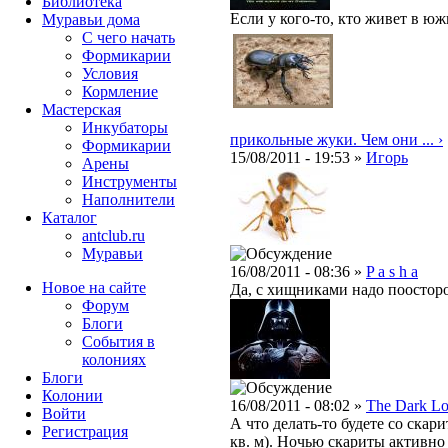
Библиотека
Если у кого-то, кто живет в ю
Муравьи дома
С чего начать
Формикарии
Условия
Кормление
Мастерская
Инкубаторы
прикольные жуки. Чем они ... ›
Формикарии
15/08/2011 - 19:53 »
Игорь
Арены
Инструменты
Наполнители
Каталог
antclub.ru
Муравьи
16/08/2011 - 08:36 »
P a s h a
Новое на сайте
Да, с хищниками надо поосторо
Форум
Блоги
События в
колониях
Блоги
Колонии
16/08/2011 - 08:02 »
The Dark Lo
Войти
А что делать-то будете со скар
Peгиcтpaция
кв. м). Ночью скариты активно 