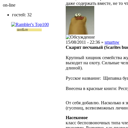
даже содержать вместе, не то ч
on-line
гостей: 32
15/08/2011 - 22:36 »
smartsw
Скарит песчаный (Scarites buc
Крупный хищник семейства жуж
выходит на охоту. Сильные чел
длиной).
Русское название: Щипавка бу
Внесена в красные книги: Рес
От себя добавлю. Насколько я
(гусениц, всевозможных личино
Насекомое
класс беспозвоночных типа чле
трахеями. Развитие, как правил