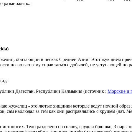
то размножить...
ida)
елиц, обитающий в песках Средней Азии. Этот жук днем пряче
юсти позволяют ему справляться с добычей, не уступающей по ра
цида
публики Дагестан, Республики Калмыкия (источник :
Морские и
 знаю жужелиц - это лютые хищники которые ведут ночной образ
к, сам наблюдал за тем как они расправлялись с хрущем (лат.
Me
нистоногих. Тело разделено на голову, грудь и брюшко, 3 пары 
о, с метаморфозом яйцо, личинка, нимфа (или куколка), взрослое