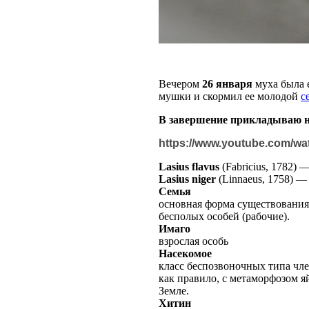
Вечером
26 января
муха была е
мушки и скормил ее молодой
с
В завершение прикладываю н
https://www.youtube.com/
Lasius flavus
(Fabricius, 1782)
Lasius niger
(Linnaeus, 1758)
Семья
основная форма существования
бесполых особей (рабочие).
Имаго
взрослая особь
Насекомое
класс беспозвоночных типа чле
как правило, с метаморфозом я
Земле.
Хитин