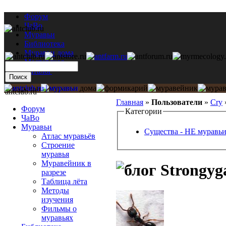
Форум
ЧаВо
Муравьи
Библиотека
Муравьи дома
Мастерская
Каталог
antclub.ru
Главная
»
Пользователи
»
Cry
Форум
Категории
ЧаВо
Муравьи
Существа - НЕ муравь
Атлас муравьёв
Строение
муравья
Муравейник в
Strongyga
разрезе
Таблица лёта
Методы
изучения
Фильмы о
муравьях