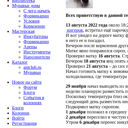
Библиотека
Муравьи дома
С чего начать
Всех приветствую в данной те
Формикарии
Условия
13 августа 2022 года
около 18:
Кормление
нигеров
, встретил ещё парочк
Мастерская
И вот увидел на дороге матку 
Инкубаторы
в него ее и посадил.
Формикарии
Вечером после кормления други
Арены
Матке явно понравился сироп, 
Инструменты
Проверял матку
16 августа
. Ст
Наполнители
Вечером
18 августа
яиц опять 
Каталог
Проверил
21 августа
– до сих 
antclub.ru
Начал готовить матку к зимов
Муравьи
холодильника, где температура 
Новое на сайте
29 ноября
начал выводить из з
Форум
неделю планирую разместить п
Блоги
Поскольку температура близ ок
События в
следующий день разместить ин
колониях
Подкормил матку сиропом.
Блоги
1 декабря
положил в середину и
Колонии
2 декабря
переселил в чистую п
Войти
Утром
6 декабря
перенес инкуб
Peгиcтpaция