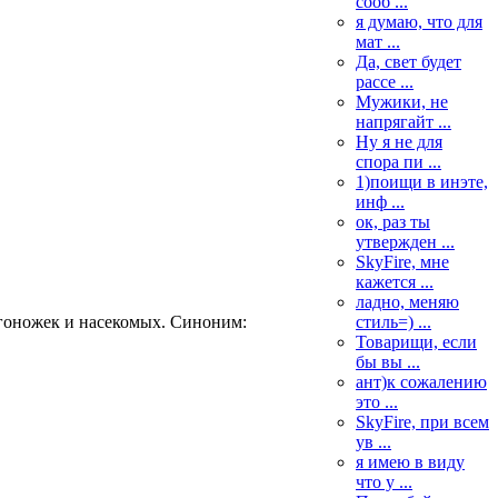
сооб ...
я думаю, что для
мат ...
Да, свет будет
рассе ...
Мужики, не
напрягайт ...
Ну я не для
спора пи ...
1)поищи в инэте,
инф ...
ок, раз ты
утвержден ...
SkyFire, мне
кажется ...
ладно, меняю
стиль=) ...
огоножек и насекомых. Синоним:
Товарищи, если
бы вы ...
ант)к сожалению
это ...
SkyFire, при всем
ув ...
я имею в виду
что у ...