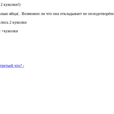
 2 куколки!)
только яйца( . Возможно ли что она откладывает не оплодотворён
лись 2 куколки
:
+куколки
 третьей что? ›