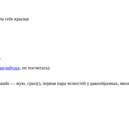
ла себе крылья
.
андибулах
, не посчитать).
 mando — жую, грызу), первая пара челюстей у ракообразных, мн