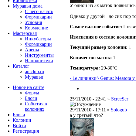
Библиотека
У одной из 3х маток появились
Муравьи дома
С чего начать
Однако у другой - до сих пор 
Формикарии
Условия
Самое важное событие:
Появи
Кормление
Мастерская
Изменения в составе кoлонии
Инкубаторы
Формикарии
Текущий размер кoлонии:
1
Арены
Инструменты
Количество маток:
1
Наполнители
Каталог
Температура:
29-30°C
antclub.ru
Муравьи
‹ 1е личинки
^ Genus: Messor
а у
Новое на сайте
Форум
Блоги
25/11/2010 - 22:41 »
ScreeSer
События в
колониях
29/11/2010 - 17:11 »
Sologub
Блоги
а у третьей что?
Колонии
Войти
Peгиcтpaция