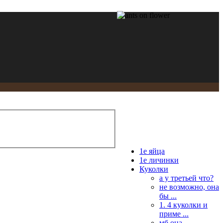
1е яйца
1е личинки
Куколки
а у третьей что?
не возможно, она
бы ...
1. 4 куколки и
приме ...
мб она