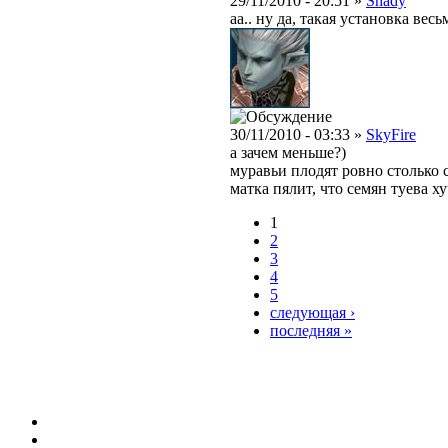
29/11/2010 - 20:51 »
Shady
аа.. ну да, такая установка ве
30/11/2010 - 03:33 »
SkyFire
а зачем меньше?)
муравьи плодят ровно столько 
матка пялит, что семян туева ху
1
2
3
4
5
следующая ›
последняя »