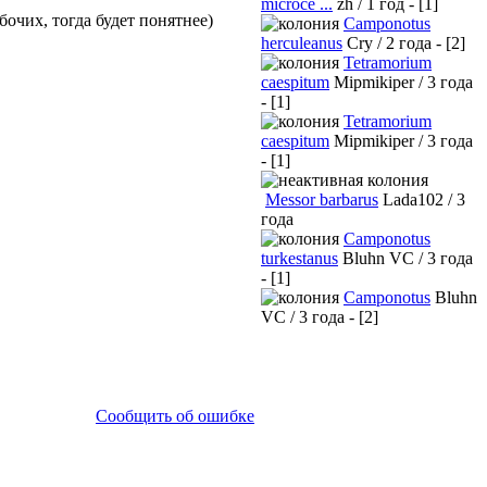
microce ...
zh / 1 год - [1]
бочих, тогда будет понятнее)
Camponotus
herculeanus
Cry / 2 года - [2]
Tetramorium
caespitum
Mipmikiper / 3 года
- [1]
Tetramorium
caespitum
Mipmikiper / 3 года
- [1]
Messor barbarus
Lada102 / 3
года
Camponotus
turkestanus
Bluhn VC / 3 года
- [1]
Camponotus
Bluhn
VC / 3 года - [2]
Сообщить об ошибке