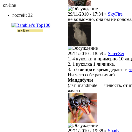
on-line
29/11/2010 - 17:34 »
SkyFire
гостей: 32
не возможно, она бы не облома
29/11/2010 - 18:59 »
ScreeSer
1. 4 куколки и примерно 10 яиц
2. 1 куколка 1 личинка.
3. 5-6 яиц(всё время держит в
м
Ни чего себе различие).
Мандибулы
(лат. mandibule — челюсть, от
жвала.
29/11/2010 - 19:38 »
Shady