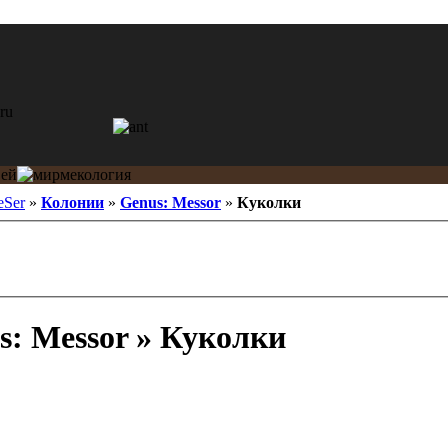
eSer
»
Колонии
»
Genus: Messor
»
Куколки
: Messor » Куколки