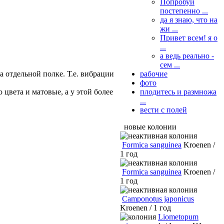
Попробуй
постепенно ...
да я знаю, что на
жи ...
Привет всем! я о
...
а ведь реально -
сем ...
рабочие
а отдельной полке. Т.е. вибрации
фото
плодитесь и размножа
 цвета и матовые, а у этой более
...
вести с полей
новые колонии
Formica sanguinea
Kroenen /
1 год
Formica sanguinea
Kroenen /
1 год
Camponotus japonicus
Kroenen / 1 год
Liometopum