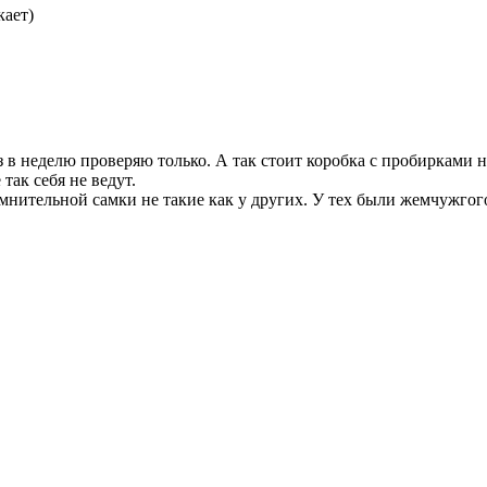
кает)
з в неделю проверяю только. А так стоит коробка с пробирками н
так себя не ведут.
мнительной самки не такие как у других. У тех были жемчужгого