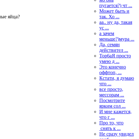
пугается?) чт ...
Может быть и
так. Хо ...
ные яйца?
аа.. ну да, такая
ус ...
а зачем
меньше?)мура ...
Да, семян
действител ...
Top6aЯ просто
умею д ...
Это конечно
оффтоп, ...
Кстати, я думаю
что ...
все просто,
мессорам ...
Посмотрите
ярким сол ...
И мне кажется,
что г ...
Про то, что
снять к ...
Не сразу увидел