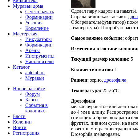
Библиотека
Муравьи дома
Сделал пару кадров на память).
С чего начать
Справа видно как таскают
дроз
Формикарии
Обогреватель(фумигатор) похож
Условия
температура). Попробую расст
Кормление
Мастерская
Самое важное событие:
обрат
Инкубаторы
Формикарии
Изменения в составе кoлонии
Арены
Инструменты
Текущий размер кoлонии:
5
Наполнители
Каталог
Количество маток:
1
antclub.ru
Муравьи
Рацион:
зерно,
дрозофила
Новое на сайте
Температура:
25-26°C
Форум
Блоги
Дрозофила
События в
мелкое буроватое или желтовато
колониях
до 4 мм в длину. Распростране
Блоги
гниющих и бродящих раститель
Колонии
фруктах, пивном сусле, на выт
Войти
известным и распространенным
Peгиcтpaция
Drosophila melanogaster.