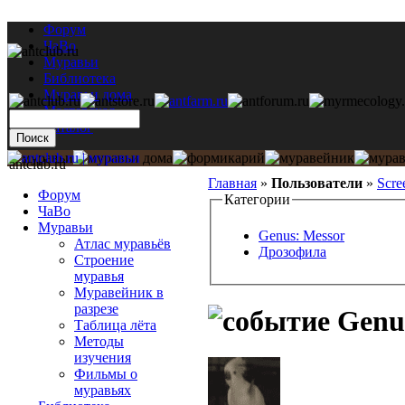
Форум
ЧаВо
Муравьи
Библиотека
Муравьи дома
Мастерская
Каталог
antclub.ru
Главная
»
Пользователи
»
Scre
Форум
Категории
ЧаВо
Муравьи
Genus: Messor
Атлас муравьёв
Дрозофила
Строение
муравья
Муравейник в
разрезе
Genus
Таблица лёта
Методы
изучения
Фильмы о
муравьях