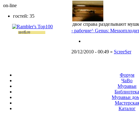
on-line
гостей: 35
двое справа разделывают муш
‹ рабочие
^ Genus: Messor
плодит
20/12/2010 - 00:49 »
ScreeSer
Форум
ЧаВо
Муравьи
Библиотек
Муравьи до
Мастерска
Каталог