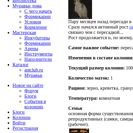
Библиотека
Муравьи дома
С чего начать
Формикарии
Пару месяцев назад пересади в
Условия
Сразу начался активный рост
с
Кормление
связано чем с пересадкой...
Мастерская
Рост продолжается и, по моему,
Инкубаторы
Формикарии
Самое важное событие:
переса
Арены
Инструменты
Изменения в составе кoлонии
Наполнители
Каталог
Текущий размер кoлонии:
100
antclub.ru
Муравьи
Количество маток:
1
Новое на сайте
Рацион:
зерно, креветка, гран
Форум
Блоги
Температура:
комнатная
События в
колониях
Семья
Блоги
основная форма существования
Колонии
репродуктивных (самки, самцы
Войти
(рабочие).
Peгиcтpaция