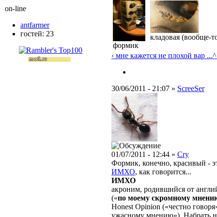
on-line
antfarmer
гостей: 23
кладовая (вообще-то
формик
‹ мне кажется не плохой вар ...
^
30/06/2011 - 21:07 »
ScreeSer
01/07/2011 - 12:44 »
Cry
Формик, конечно, красивый - э
ИМХО
, как говорится...
ИМХО
акроним, родившийся от англ
(«
по моему скромному мнени
Honest Opinion («честно говоря»
ужасному мнению»). Набрать 