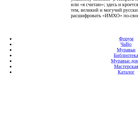
или «я считаю»; здесь и кроетс
тем, великий и могучий русски
расшифровать «ИМХО» по-свое
Форум
ЧаВо
Муравьи
Библиотек
Муравьи до
Мастерска
Каталог