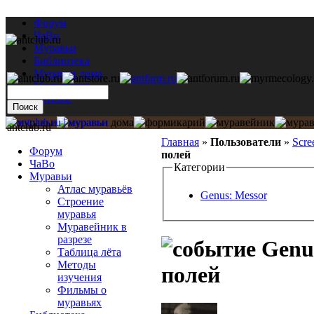
Форум
ЧаВо
Муравьи
Библиотека
Муравьи дома
Мастерская
Каталог
antclub.ru
Главная
»
Пользователи
»
Scre
Форум
полей
ЧаВо
Категории
Муравьи
Атлас муравьёв
Genus: Messor
Строение
муравья
Муравейник в
разрезе
Genus
Таблица лёта
Методы
полей
изучения
Фильмы о
муравьях